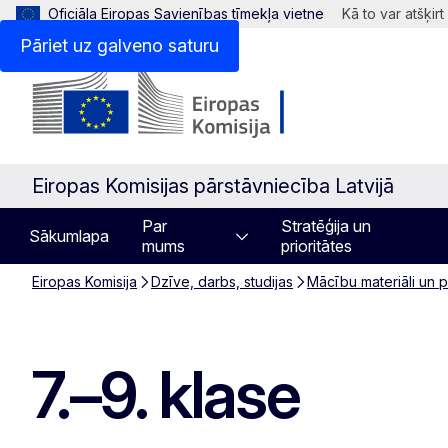
Oficiāla Eiropas Savienības tīmekļa vietne
Kā to var atšķirt
Pāriet uz galveno saturu
Eiropas Komisijas pārstāvniecība Latvijā
Par
Stratēģija un
Sākumlapa
mums
prioritātes
Eiropas Komisija
Dzīve, darbs, studijas
Mācību materiāli un p
7.–9. klase