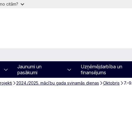
 no citām?
Jaunumi un
Uzņēmējdarbība un
pasākumi
finansējums
rojekti
2024./2025. mācību gada svinamās dienas
Oktobris
7.–9