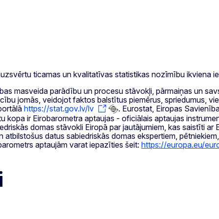
ai uzsvērtu ticamas un kvalitatīvas statistikas nozīmību ikvien
edrības masveida parādību un procesu stāvokļi, pārmaiņas un savs
cību jomās, veidojot faktos balstītus piemērus, spriedumus, viedo
 portālā
https://stat.gov.lv/lv
. Eurostat, Eiropas Savienība
u kopa ir Eirobarometra aptaujas - oficiālais aptaujas instrum
edriskās domas stāvokli Eiropā par jautājumiem, kas saistīti ar E
un atbilstošus datus sabiedriskās domas ekspertiem, pētniekiem,
barometrs aptaujām varat iepazīties šeit:
https://europa.eu/eu
i