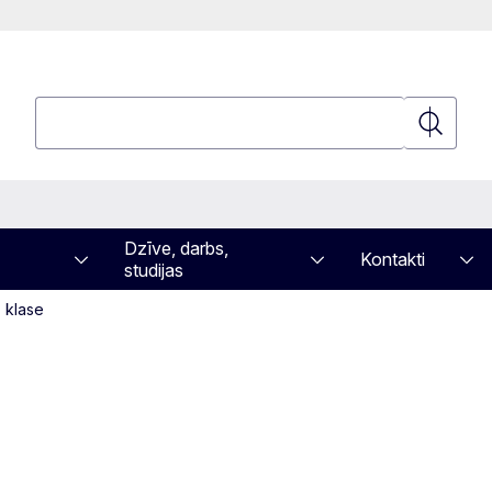
Meklēt
Meklēt
Dzīve, darbs,
Kontakti
studijas
. klase