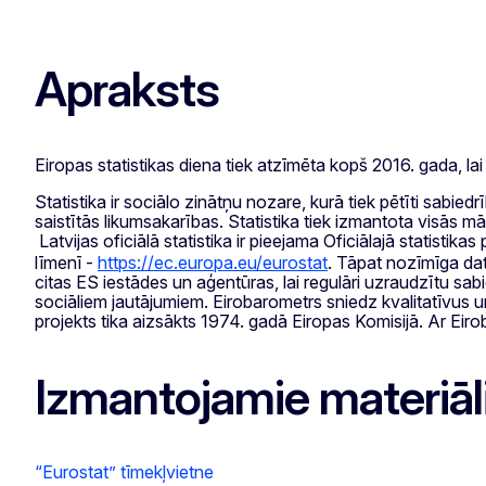
Apraksts
Eiropas statistikas diena tiek atzīmēta kopš 2016. gada, l
Statistika ir sociālo zinātņu nozare, kurā tiek pētīti sabi
saistītās likumsakarības. Statistika tiek izmantota visās mā
Latvijas oficiālā statistika ir pieejama Oficiālajā statistikas
līmenī -
https://ec.europa.eu/eurostat
. Tāpat nozīmīga dat
citas ES iestādes un aģentūras, lai regulāri uzraudzītu sabi
sociāliem jautājumiem. Eirobarometrs sniedz kvalitatīvus 
projekts tika aizsākts 1974. gadā Eiropas Komisijā. Ar Eiro
Izmantojamie materiāl
“Eurostat” tīmekļvietne