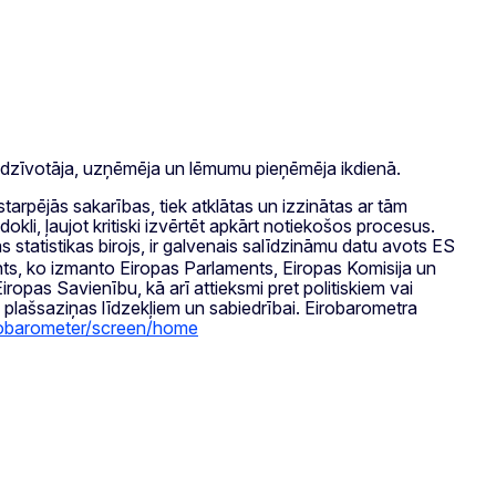
a iedzīvotāja, uzņēmēja un lēmumu pieņēmēja ikdienā.
tarpējās sakarības, tiek atklātas un izzinātas ar tām
kli, ļaujot kritiski izvērtēt apkārt notiekošos procesus.
s statistikas birojs, ir galvenais salīdzināmu datu avots ES
ents, ko izmanto Eiropas Parlaments, Eiropas Komisija un
iropas Savienību, kā arī attieksmi pret politiskiem vai
 plašsaziņas līdzekļiem un sabiedrībai. Eirobarometra
robarometer/screen/home