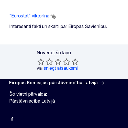
“Eurostat” viktorīna
Interesanti fakti un skaitļi par Eiropas Savienību.
Novērtēt šo lapu
vai
sniegt atsauksmi
Eiropas Komisijas pārstāvniecība Latvijā
Šo vietni pārvalda:
Pārstāvniecība Latvijā
Facebook
Instagram
Twitter