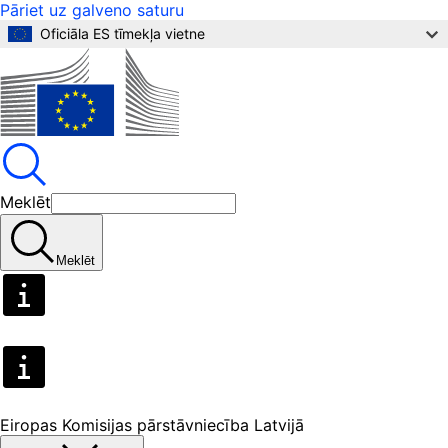
Pāriet uz galveno saturu
Oficiāla ES tīmekļa vietne
Meklēt
Meklēt
Eiropas Komisijas pārstāvniecība Latvijā