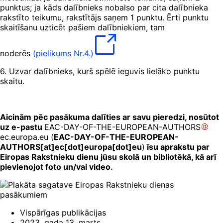
punktus; ja kāds dalībnieks nobalso par cita dalībnieka
rakstīto teikumu, rakstītājs saņem 1 punktu. Ērti punktu
skaitīšanu uzticēt pašiem dalībniekiem, tam
noderēs
(pielikums Nr.4.)
6. Uzvar dalībnieks, kurš spēlē ieguvis lielāko punktu
skaitu.
Aicinām pēc pasākuma dalīties ar savu pieredzi, nosūtot
uz e-pastu
EAC-DAY-OF-THE-EUROPEAN-AUTHORS
ec
.
europa
.
eu
(
EAC-DAY-OF-THE-EUROPEAN-
AUTHORS[at]ec[dot]europa[dot]eu
)
īsu aprakstu par
Eiropas Rakstnieku dienu jūsu skolā un bibliotēkā, kā arī
pievienojot foto un/vai video.
Vispārīgas publikācijas
2023. gada 13. marts