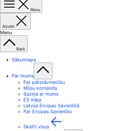
Menu
Aizvērt
Menu
Back
Sākumlapa
Par mums
Par pārstāvniecību
Mūsu komanda
Saziņa ar mums
ES māja
Latvija Eiropas Savienībā
Par Eiropas Savienību
Skatīt visus