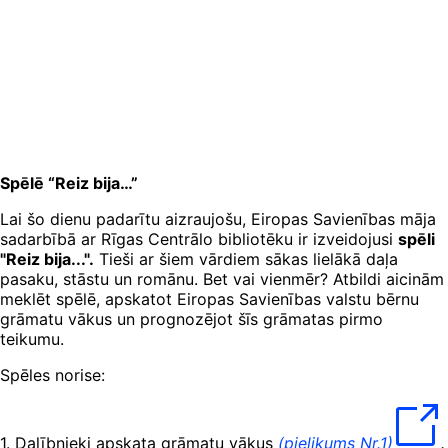
Spēlē “Reiz bija…”
Lai šo dienu padarītu aizraujošu, Eiropas Savienības māja
sadarbībā ar Rīgas Centrālo bibliotēku ir izveidojusi
spēli
"Reiz bija...".
Tieši ar šiem vārdiem sākas lielākā daļa
pasaku, stāstu un romānu. Bet vai vienmēr? Atbildi aicinām
meklēt spēlē, apskatot Eiropas Savienības valstu bērnu
grāmatu vākus un prognozējot šīs grāmatas pirmo
teikumu.
Spēles norise:
1. Dalībnieki apskata grāmatu vākus
(pielikums Nr.1)
.