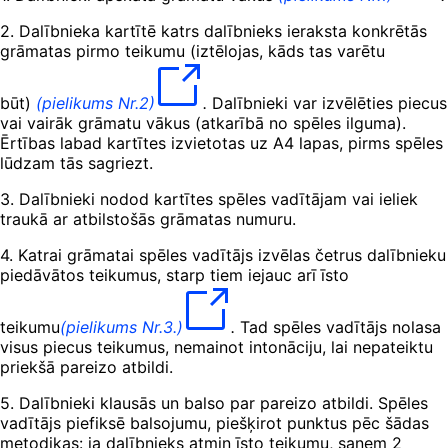
2. Dalībnieka kartītē katrs dalībnieks ieraksta konkrētās
grāmatas pirmo teikumu (iztēlojas, kāds tas varētu
būt)
(pielikums Nr.2)
.
Dalībnieki var izvēlēties piecus
vai vairāk grāmatu vākus (atkarībā no spēles ilguma).
Ērtības labad kartītes izvietotas uz A4 lapas, pirms spēles
lūdzam tās sagriezt.
3. Dalībnieki nodod kartītes spēles vadītājam vai ieliek
traukā ar atbilstošās grāmatas numuru.
4. Katrai grāmatai spēles vadītājs izvēlas četrus dalībnieku
piedāvātos teikumus, starp tiem iejauc arī īsto
teikumu
(pielikums Nr.3.)
.
Tad spēles vadītājs nolasa
visus piecus teikumus, nemainot intonāciju, lai nepateiktu
priekšā pareizo atbildi.
5. Dalībnieki klausās un balso par pareizo atbildi. Spēles
vadītājs piefiksē balsojumu, piešķirot punktus pēc šādas
metodikas: ja dalībnieks atmin īsto teikumu, saņem 2