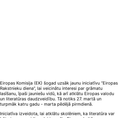
Eiropas Komisija (EK) šogad uzsāk jaunu iniciatīvu “Eiropas
Rakstnieku diena”, lai veicinātu interesi par grāmatu
lasīšanu, īpaši jauniešu vidū, kā arī atklātu Eiropas valodu
un literatūras daudzveidību. Tā notiks 27. martā un
turpmāk katru gadu - marta pēdējā pirmdienā.
Iniciatīva izveidota, lai atklātu skolēniem, ka literatūra var