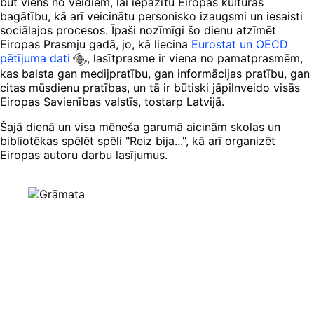
būt viens no veidiem, lai iepazītu Eiropas kultūras
bagātību, kā arī veicinātu personisko izaugsmi un iesaisti
sociālajos procesos. Īpaši nozīmīgi šo dienu atzīmēt
Eiropas Prasmju gadā, jo, kā liecina
Eurostat un OECD
pētījuma dati
, lasītprasme ir viena no pamatprasmēm,
kas balsta gan medijpratību, gan informācijas pratību, gan
citas mūsdienu pratības, un tā ir būtiski jāpilnveido visās
Eiropas Savienības valstīs, tostarp Latvijā.
Šajā dienā un visa mēneša garumā aicinām skolas un
bibliotēkas spēlēt spēli "Reiz bija...", kā arī organizēt
Eiropas autoru darbu lasījumus.