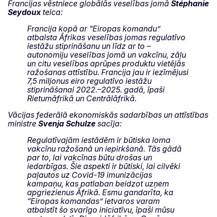
Francijas vēstniece globālās veselības jomā
Stéphanie
Seydoux
teica:
Francija kopā ar “Eiropas komandu”
atbalsta Āfrikas veselības jomas regulatīvo
iestāžu stiprināšanu un līdz ar to –
autonomiju veselības jomā un vakcīnu, zāļu
un citu veselības aprūpes produktu vietējās
ražošanas attīstību. Francija jau ir iezīmējusi
7,5 miljonus eiro regulatīvo iestāžu
stiprināšanai 2022.–2025. gadā, īpaši
Rietumāfrikā un Centrālāfrikā.
Vācijas federālā ekonomiskās sadarbības un attīstības
ministre
Svenja Schulze
sacīja:
Regulatīvajām iestādēm ir būtiska loma
vakcīnu ražošanā un iepirkšanā. Tās gādā
par to, lai vakcīnas būtu drošas un
iedarbīgas. Šie aspekti ir būtiski, lai cilvēki
paļautos uz Covid-19 imunizācijas
kampaņu, kas patlaban beidzot uzņem
apgriezienus Āfrikā. Esmu gandarīta, ka
“Eiropas komandas” ietvaros varam
atbalstīt šo svarīgo iniciatīvu, īpaši mūsu