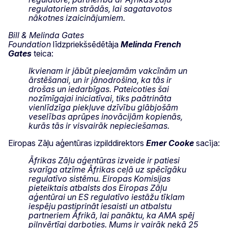
regulatoriem strādās, lai sagatavotos
nākotnes izaicinājumiem.
Bill & Melinda Gates
Foundation
līdzpriekšsēdētāja
Melinda French
Gates
teica:
Ikvienam ir jābūt pieejamām vakcīnām un
ārstēšanai, un ir jānodrošina, ka tās ir
drošas un iedarbīgas. Pateicoties šai
nozīmīgajai iniciatīvai, tiks paātrināta
vienlīdzīga piekļuve dzīvību glābjošām
veselības aprūpes inovācijām kopienās,
kurās tās ir visvairāk nepieciešamas.
Eiropas Zāļu aģentūras izpilddirektors
Emer Cooke
sacīja:
Āfrikas Zāļu aģentūras izveide ir patiesi
svarīga atzīme Āfrikas ceļā uz spēcīgāku
regulatīvo sistēmu. Eiropas Komisijas
pieteiktais atbalsts dos Eiropas Zāļu
aģentūrai un ES regulatīvo iestāžu tīklam
iespēju pastiprināt iesaisti un atbalstu
partneriem Āfrikā, lai panāktu, ka
AMA
spēj
pilnvērtīgi darboties. Mums ir vairāk nekā 25