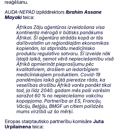
reaģēšanu.
AUDA-NEPAD
izpilddirektors
Ibrahim Assane
Mayaki
teica:
Āfrikas Zāļu aģentūras izveidošana visa
kontinenta mērogā ir būtisks panākums
Āfrikai. Šī aģentūra strādās kopā ar tās
dalībvalstīm un reģionālajām ekonomikas
kopienām, lai stiprinātu medicīnisko
produktu regulatīvo satvaru. Šī izveide nāk
īstajā laikā, ņemot vērā nepieciešamību visā
Āfrikā apmierināt pieprasījumu pēc
kvalitatīviem, drošiem un iedarbīgiem
medicīniskajiem produktiem. Covid-19
pandēmijas laikā gūtā pieredze rāda, ka
veselības drošību Āfrikā varēs panākt tikai
tad, ja līdz 2040. gadam mēs paši varēsim
saražot 60 % no nepieciešamo vakcīnu
kopapjoma. Partnerība ar ES, Franciju,
Vāciju, Beļģiju,
BMGF
un citiem palīdzēs
mums virzībā uz šo mērķi.
Eiropas starptautisko partnerību komisāre
Juta
Urpilainena
teica: