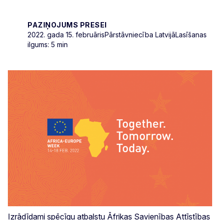
PAZIŅOJUMS PRESEI
2022. gada 15. februāris
Pārstāvniecība Latvijā
Lasīšanas
ilgums: 5 min
Izrādīdami spēcīgu atbalstu Āfrikas Savienības Attīstības