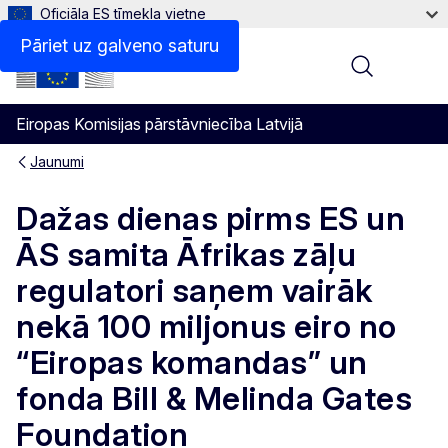
Oficiāla ES tīmekļa vietne
Pāriet uz galveno saturu
Menu
Eiropas Komisijas pārstāvniecība Latvijā
Jaunumi
Dažas dienas pirms ES un
ĀS samita Āfrikas zāļu
regulatori saņem vairāk
nekā 100 miljonus eiro no
“Eiropas komandas” un
fonda Bill & Melinda Gates
Foundation