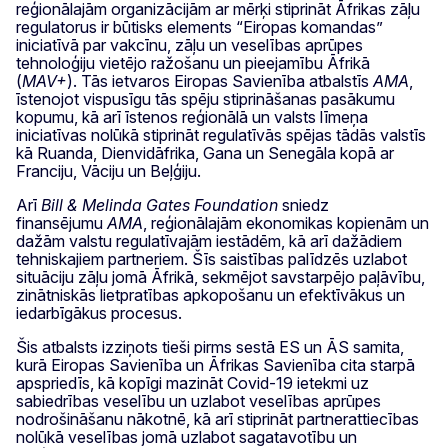
reģionālajām organizācijām ar mērķi stiprināt Āfrikas zāļu
regulatorus ir būtisks elements “Eiropas komandas”
iniciatīvā par vakcīnu, zāļu un veselības aprūpes
tehnoloģiju vietējo ražošanu un pieejamību Āfrikā
(
MAV+
). Tās ietvaros Eiropas Savienība atbalstīs
AMA
,
īstenojot vispusīgu tās spēju stiprināšanas pasākumu
kopumu, kā arī īstenos reģionālā un valsts līmeņa
iniciatīvas nolūkā stiprināt regulatīvās spējas tādās valstīs
kā Ruanda, Dienvidāfrika, Gana un Senegāla kopā ar
Franciju, Vāciju un Beļģiju.
Arī
Bill & Melinda Gates Foundation
sniedz
finansējumu
AMA
, reģionālajām ekonomikas kopienām un
dažām valstu regulatīvajām iestādēm, kā arī dažādiem
tehniskajiem partneriem. Šīs saistības palīdzēs uzlabot
situāciju zāļu jomā Āfrikā, sekmējot savstarpējo paļāvību,
zinātniskās lietpratības apkopošanu un efektīvākus un
iedarbīgākus procesus.
Šis atbalsts izziņots tieši pirms sestā ES un ĀS samita,
kurā Eiropas Savienība un Āfrikas Savienība cita starpā
apspriedīs, kā kopīgi mazināt Covid-19 ietekmi uz
sabiedrības veselību un uzlabot veselības aprūpes
nodrošināšanu nākotnē, kā arī stiprināt partnerattiecības
nolūkā veselības jomā uzlabot sagatavotību un