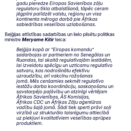
gadu pieredze Eiropas Savienības zāļu
regulatoru tīkla atbalstīšanā, tāpēc ceram
jēgpilni palīdzēt valstu, reģionu un visa
kontinenta mēroga darbā pie Āfrikas
sabiedrības veselības uzlabošanas.
Beļģijas attīstības sadarbības un lielo pilsētu politikas
ministre
Meryame Kitir
teica:
Beļģija kopā ar “Eiropas komandu”
sadarbojas ar partneriem no Senegālas un
Ruandas, tai skaitā regulatīvajām iestādēm,
lai izveidotu spēcīgu un uzticamu regulatīvo
satvaru, kas nodrošinātu efektīvu
uzraudzību, arī vakcīnu ražošanas
jomā.
Mēs cenšamies sekmēt regulatīvo
iestāžu darba koordināciju, saskaņošanu un
savstarpējo paļāvību un atzinīgi vērtējam
Āfrikas Savienības, ĀS Komisijas,
Āfrikas
CDC
un Āfrikas Zāļu aģentūras
vadību šajā jomā. Šādi tiek sperti prāvi soļi
virzībā uz strukturālo taisnīgumu attiecībā
uz piekļuvi kvalitatīviem veselības aprūpes
produktiem.