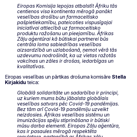
Eiropas Komisija lepojas atbalstīt Āfriku tās
centienos visa kontinenta mērogā panākt
veselības drošību un farmaceitisko
pašpietiekamību, pateicoties vispusīgajai
iniciatīvai attiecībā uz farmaceitisko
produktu ražošanu un pieejamību. Āfrikas
Zāļu aģentūrai kā būtiskai partnerei būs
centrāla loma sabiedrības veselības
aizsardzībā un uzlabošanā, ņemot vērā tās
uzdevumu nodrošināt, ka uz vietas ražotās
vakcīnas un zāles ir drošas, iedarbīgas un
kvalitatīvas.
Eiropas veselības un pārtikas drošuma komisāre
Stella
Kirjakidu
teica:
Globālā solidaritāte un sadarbība ir principi,
uz kuriem mums būtu jābalsta globālais
veselības satvars pēc Covid-19 pandēmijas.
Bez tām arī Covid-19 pandēmiju uzveikt
neizdosies. Āfrikas veselības sistēmu un
imunizācijas spēju stiprināšana ir būtiski
mūsu darba elementi. Eiropas Zāļu aģentūra,
kas ir pasaules mērogā respektēta
regulatore, partnerībā ar Āfrikas zāļu