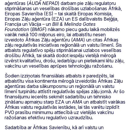
aģentūras (
AUDA NEPAD
) darbam pie zāļu regulatoru
stiprināšanas un veselības drošības uzlabošanas Āfrikā,
Eiropas Savienība (ES) – tai skaitā Eiropas Komisija,
Eiropas Zāļu aģentūra (EZA) un ES dalībvalstis Beļģija,
Francija un Vācija – un
Bill & Melinda Gates
Foundation
(
BMGF
) nākamo piecu gadu laikā mobilizēs
vairāk nekā 100 miljonus eiro, lai atbalstītu nesen
izveidoto Āfrikas Zāļu aģentūru (
AMA
) un citas Āfrikas
zāļu regulatīvās iniciatīvas reģionālā un valstu līmenī. Šis
atbalsts regulatīvo spēju stiprināšanai uzlabos veselības
drošību Āfrikā, tai skaitā dodot iespēju vietējā mērogā
izvērst kvalitatīvu, drošu, iedarbīgu un pietiekami lētu zāļu,
vakcīnu un veselības aprūpes tehnoloģiju ražošanu.
Šodien izziņotais finansiālais atbalsts ir paredzēts, lai
atbalstītu visa kontinenta mērogā izveidotās Āfrikas Zāļu
aģentūras darba sākumposmu un reģionālā un valstu
līmenī turpinātu attīstīt regulatīvās spējas zāļu jomā. Ar šo
finansējumu iecerēts sekmēt sadarbību un tehnisko
zināšanu apmaiņu starp EZA un
AMA
un atbalstīt vairākas
Āfrikas valstu regulatīvās iestādes, lai tās varētu izpildīt
PVO prasību minimumu attiecībā uz vietējās vakcīnu
ražošanas efektīvu regulatīvo uzraudzību.
Sadarbība ar Āfrikas Savienību, kā arī valstu un