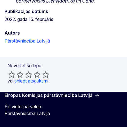
partnervalstīs Dienvidāfrikā un Ganā.
Publikācijas datums
2022. gada 15. februāris
Autors
Pārstāvniecība Latvijā
Novērtēt šo lapu
vai
sniegt atsauksmi
Eiropas Komisijas pārstāvniecība Latvijā
Šo vietni pārvalda:
Pārstāvniecība Latvijā