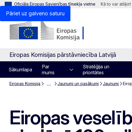
Oficiāla Eiropas Savienības tīmekļa vietne
Kā to var atšķirt
Pāriet uz galveno saturu
Eiropas Komisijas pārstāvniecība Latvijā
Par
Stratēģija un
Sākumlapa
mums
prioritātes
…
Eiropas Komisija
Jaunumi un pasākumi
Jaunumi
Eiro
Eiropas veselī