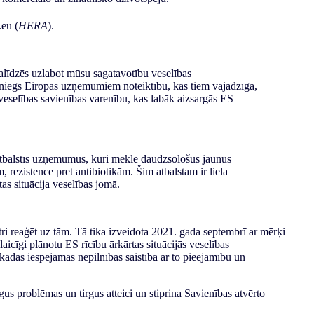
.
eu
(
HERA
)
.
līdzēs uzlabot mūsu sagatavotību veselības
sniegs Eiropas uzņēmumiem noteiktību, kas tiem vajadzīga,
veselības savienības varenību, kas labāk aizsargās ES
atbalstīs uzņēmumus, kuri meklē daudzsološus jaunus
ezistence pret antibiotikām. Šim atbalstam ir liela
tas situācija veselības jomā.
ātri reaģēt uz tām. Tā tika izveidota 2021. gada septembrī ar mērķi
icīgi plānotu ES rīcību ārkārtas situācijās veselības
bkādas iespējamās nepilnības saistībā ar to pieejamību un
irgus problēmas un tirgus atteici un stiprina Savienības atvērto