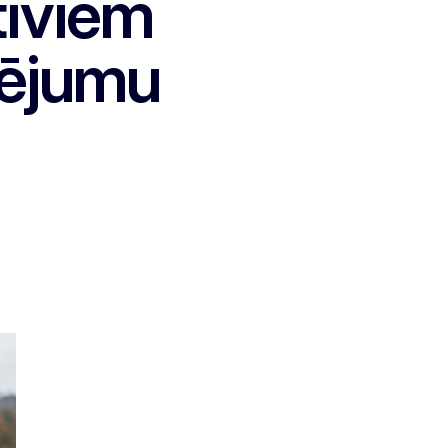
tīviem
dējumu