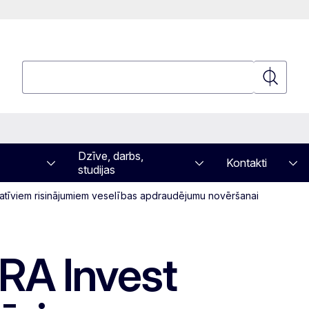
Meklēt
Meklēt
Dzīve, darbs,
Kontakti
studijas
vatīviem risinājumiem veselības apdraudējumu novēršanai
ERA Invest