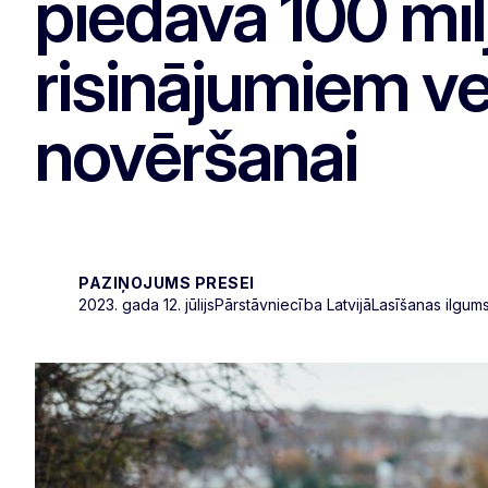
piedāvā 100 mi
risinājumiem v
novēršanai
PAZIŅOJUMS PRESEI
2023. gada 12. jūlijs
Pārstāvniecība Latvijā
Lasīšanas ilgums