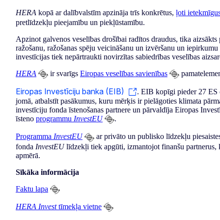
HERA
kopā ar dalībvalstīm apzināja trīs konkrētus,
ļoti ietekmīg
pretlīdzekļu pieejamību un piekļūstamību.
Apzinot galvenos veselības drošībai radītos draudus, tika aizsākts 
ražošanu, ražošanas spēju veicināšanu un izvēršanu un iepirkumu
investīcijas tiek nepārtraukti novirzītas sabiedrības veselības aizs
HERA
ir svarīgs
Eiropas veselības savienības
pamatelements
Eiropas Investīciju banka (EIB)
. EIB kopīgi pieder 27 ES 
jomā, atbalstīt pasākumus, kuru mērķis ir pielāgoties klimata pār
investīciju fonda īstenošanas partnere un pārvaldīja Eiropas Invest
īsteno
programmu
InvestEU
.
Programma
InvestEU
ar privāto un publisko līdzekļu piesaist
fonda
InvestEU
līdzekļi tiek apgūti, izmantojot finanšu partnerus
apmērā.
Sīkāka informācija
Faktu lapa
HERA Invest
tīmekļa vietne