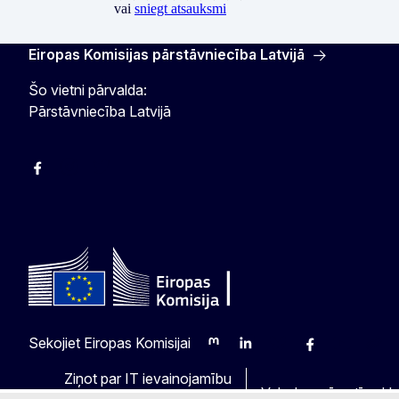
vai
sniegt atsauksmi
Eiropas Komisijas pārstāvniecība Latvijā
Šo vietni pārvalda:
Pārstāvniecība Latvijā
Facebook
Instagram
Twitter
Sekojiet Eiropas Komisijai
Mastodon
LinkedIn
Bluesky
Facebook
Youtube
Othe
Ziņot par IT ievainojamību
Valodas mūsu tīmekļv