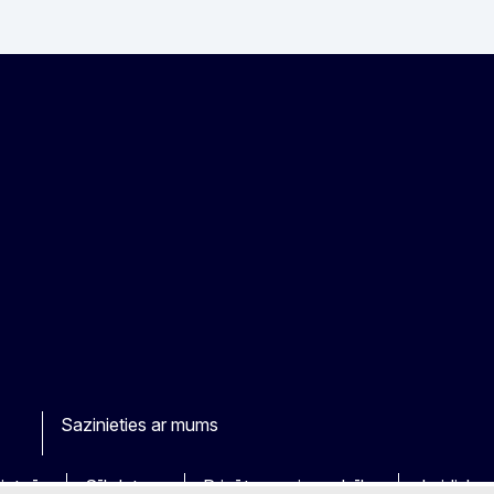
Sazinieties ar mums
r
ietnēs
Sīkdatnes
Privātuma aizsardzība
Juridisks