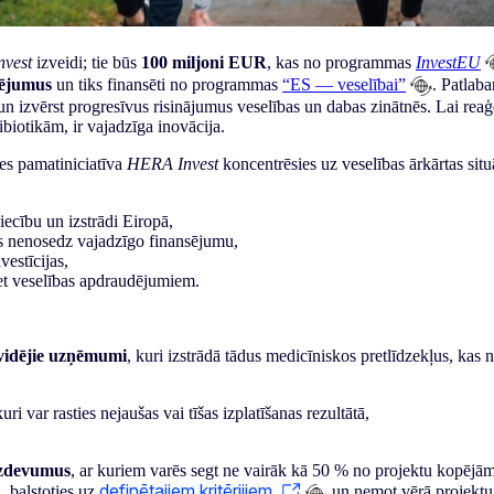
vest
izveidi; tie būs
100 miljoni EUR
, kas no programmas
InvestEU
dējumus
un tiks finansēti no programmas
“ES — veselībai”
. Patlab
 un izvērst progresīvus risinājumus veselības un dabas zinātnēs. Lai r
biotikām, ir vajadzīga inovācija.
des pamatiniciatīva
HERA Invest
koncentrēsies uz veselības ārkārtas sit
iecību un izstrādi Eiropā,
ms nenosedz vajadzīgo finansējumu,
vestīcijas,
ret veselības apdraudējumiem.
vidējie uzņēmumi
, kuri izstrādā tādus medicīniskos pretlīdzekļus, k
ri var rasties nejaušas vai tīšas izplatīšanas rezultātā,
izdevumus
, ar kuriem varēs segt ne vairāk kā 50 % no projektu kopēj
definētajiem kritērijiem
, balstoties uz
un ņemot vērā projektu 