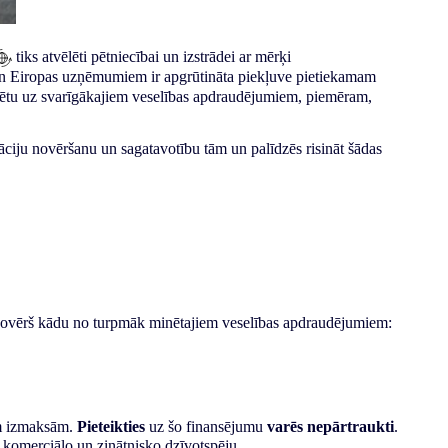
tiks atvēlēti pētniecībai un izstrādei ar mērķi
an Eiropas uzņēmumiem ir apgrūtināta piekļuve pietiekamam
eaģētu uz svarīgākajiem veselības apdraudējumiem, piemēram,
uāciju novēršanu un sagatavotību tām un palīdzēs risināt šādas
as novērš kādu no turpmāk minētajiem veselības apdraudējumiem:
ām izmaksām.
Pieteikties
uz šo finansējumu
varēs nepārtraukti
.
komerciālo un zinātnisko dzīvotspēju.