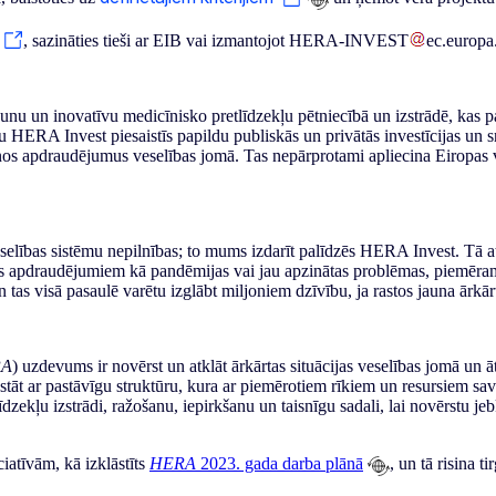
, sazināties tieši ar EIB vai izmantojot
HERA-INVEST
ec
.
europa
 un inovatīvu medicīnisko pretlīdzekļu pētniecībā un izstrādē, kas pa
HERA Invest piesaistīs papildu publiskās un privātās investīcijas un 
enos apdraudējumus veselības jomā. Tas nepārprotami apliecina Eiropas 
selības sistēmu nepilnības; to mums izdarīt palīdzēs HERA Invest. Tā 
apdraudējumiem kā pandēmijas vai jau apzinātas problēmas, piemēram, r
 tas visā pasaulē varētu izglābt miljoniem dzīvību, ja rastos jauna ārkār
RA
) uzdevums ir novērst un atklāt ārkārtas situācijas veselības jomā un 
tāt ar pastāvīgu struktūru, kura ar piemērotiem rīkiem un resursiem savla
zekļu izstrādi, ražošanu, iepirkšanu un taisnīgu sadali, lai novērstu je
iatīvām, kā izklāstīts
HERA
2023. gada darba plānā
, un tā risina t