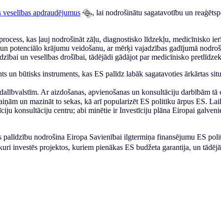
us veselības apdraudējumus
, lai nodrošinātu sagatavotību un reaģēts
process, kas ļauj nodrošināt zāļu, diagnostisko līdzekļu, medicīnisko ier
 un potenciālo krājumu veidošanu, ar mērķi vajadzības gadījumā nodroš
ardzībai un veselības drošībai, tādējādi gādājot par medicīnisko pretlīdze
 un būtisks instruments, kas ES palīdz labāk sagatavoties ārkārtas sit
dalībvalstīm. Ar aizdošanas, apvienošanas un konsultāciju darbībām tā 
maiņām un mazināt to sekas, kā arī popularizēt ES politiku ārpus ES. L
īciju konsultāciju centru; abi minētie ir Investīciju plāna Eiropai galve
es palīdzību nodrošina Eiropa Savienībai ilgtermiņa finansējumu ES polit
, kuri investēs projektos, kuriem pienākas ES budžeta garantija, un tādē