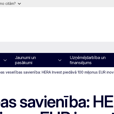
 no citām?
Jaunumi un
Uzņēmējdarbība un
pasākumi
finansējums
pas veselības savienība: HERA Invest piedāvā 100 miljonus EUR ino
bas savienība: H