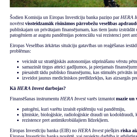
Šodien Komisija un Eiropas Investīciju banka paziņo par
HERA In
novērst
vissteidzamāk risināmos pārrobežu veselības apdrau
publiskajam un privātajam finansējumam, kas tiem ļautu izstrādāt
patogēniem ar augstu pandēmijas potenciālu vai rezistenci pret anti
Eiropas Veselības ārkārtas situāciju gatavības un reaģēšanas iestā
problēmas:
veicināt uz stratēģiskās autonomijas stiprināšanu vērstu pētn
samazināt tirgus atteici gadījumos, ja pieejamais finansēju
piesaistīt tādu publisko finansējumu, kas stimulēs privātās in
izveidot jaunus medicīniskos pretlīdzekļus, kas aizsargās p
Kā
HERA Invest
darbojas?
Finansēšanas instrumentu
HERA Invest
varēs izmantot
mazie un 
patogēni, kuri varētu izraisīt epidēmiju vai pandēmiju,
ķīmiskie, bioloģiskie, radioloģiskie draudi un kodoldraudi, ku
rezistence pret antimikrobiālajiem līdzekļiem.
Eiropas Investīciju banka (EIB) no
HERA Invest
piešķirs
riska a
Eiropas Investīciju banka novērtē, vai projektu darbība ir atbilstīga