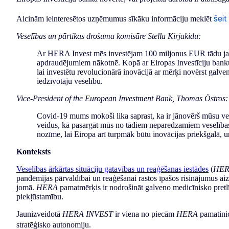
šeit
Aicinām ieinteresētos uzņēmumus sīkāku informāciju meklēt
Veselības un pārtikas drošuma komisāre Stella Kirjakidu:
Ar HERA Invest mēs investējam 100 miljonus EUR tādu jaunu
apdraudējumiem nākotnē. Kopā ar Eiropas Investīciju banku 
lai investētu revolucionārā inovācijā ar mērķi novērst galv
iedzīvotāju veselību.
Vice-President of the European Investment Bank, Thomas Östros:
Covid-19 mums mokoši lika saprast, ka ir jānovērš mūsu ve
veidus, kā pasargāt mūs no tādiem neparedzamiem veselības 
nozīme, lai Eiropa arī turpmāk būtu inovācijas priekšgalā, un
Konteksts
Veselības ārkārtas situāciju gatavības un reaģēšanas iestādes
(
HE
pandēmijas pārvaldībai un reaģēšanai rastos īpašos risinājumus aizs
jomā.
HERA
pamatmērķis ir nodrošināt galveno medicīnisko pretlīd
piekļūstamību.
Jaunizveidotā
HERA INVEST
ir viena no piecām
HERA
pamatinic
stratēģisko autonomiju.