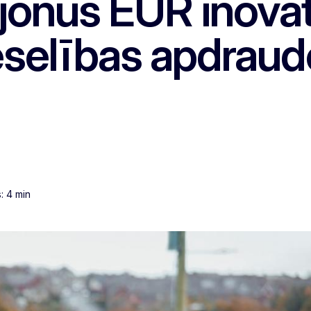
ljonus EUR inova
eselības apdrau
: 4 min