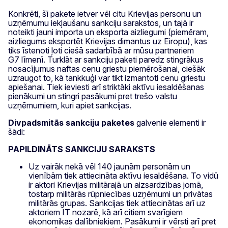
Konkrēti, šī pakete ietver vēl citu Krievijas personu un
uzņēmumu iekļaušanu sankciju sarakstos, un tajā ir
noteikti jauni importa un eksporta aizliegumi (piemēram,
aizliegums eksportēt Krievijas dimantus uz Eiropu), kas
tiks īstenoti ļoti ciešā sadarbībā ar mūsu partneriem
G7 līmenī. Turklāt ar sankciju paketi paredz stingrākus
nosacījumus naftas cenu griestu piemērošanai, ciešāk
uzraugot to, kā tankkuģi var tikt izmantoti cenu griestu
apiešanai. Tiek ieviesti arī striktāki aktīvu iesaldēšanas
pienākumi un stingri pasākumi pret trešo valstu
uzņēmumiem, kuri apiet sankcijas.
Divpadsmitās sankciju paketes
galvenie elementi ir
šādi:
PAPILDINĀTS SANKCIJU SARAKSTS
Uz vairāk nekā vēl 140 jaunām personām un
vienībām tiek attiecināta aktīvu iesaldēšana. To vidū
ir aktori Krievijas militārajā un aizsardzības jomā,
tostarp militārās rūpniecības uzņēmumi un privātas
militārās grupas. Sankcijas tiek attiecinātas arī uz
aktoriem IT nozarē, kā arī citiem svarīgiem
ekonomikas dalībniekiem. Pasākumi ir vērsti arī pret