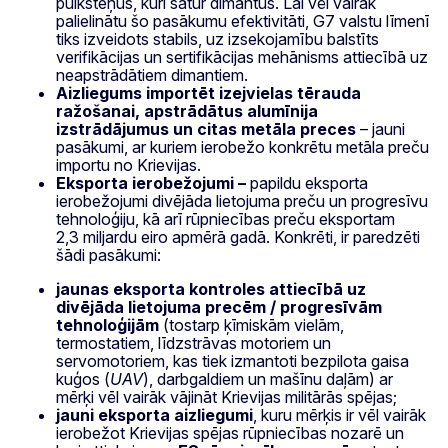
pulksteņus, kuri satur dimantus. Lai vēl vairāk
palielinātu šo pasākumu efektivitāti, G7 valstu līmenī
tiks izveidots stabils, uz izsekojamību balstīts
verifikācijas un sertifikācijas mehānisms attiecībā uz
neapstrādātiem dimantiem.
Aizliegums importēt izejvielas tērauda
ražošanai, apstrādātus alumīnija
izstrādājumus un citas metāla preces
– jauni
pasākumi, ar kuriem ierobežo konkrētu metāla preču
importu no Krievijas.
Eksporta
ierobežojumi –
papildu eksporta
ierobežojumi divējāda lietojuma preču un progresīvu
tehnoloģiju, kā arī rūpniecības preču eksportam
2,3 miljardu eiro apmērā gadā. Konkrēti, ir paredzēti
šādi pasākumi:
jaunas eksporta kontroles attiecībā uz
divējāda lietojuma precēm / progresīvām
tehnoloģijām
(tostarp ķīmiskām vielām,
termostatiem, līdzstrāvas motoriem un
servomotoriem, kas tiek izmantoti bezpilota gaisa
kuģos (
UAV
), darbgaldiem un mašīnu daļām) ar
mērķi vēl vairāk vājināt Krievijas militārās spējas;
jauni eksporta aizliegumi
, kuru mērķis ir vēl vairāk
ierobežot Krievijas spējas rūpniecības nozarē un