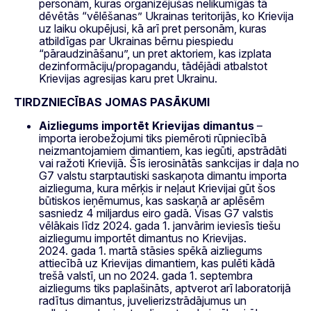
personām, kuras organizējušas nelikumīgās tā
dēvētās “vēlēšanas” Ukrainas teritorijās, ko Krievija
uz laiku okupējusi, kā arī pret personām, kuras
atbildīgas par Ukrainas bērnu piespiedu
“pāraudzināšanu”, un pret aktoriem, kas izplata
dezinformāciju/propagandu, tādējādi atbalstot
Krievijas agresijas karu pret Ukrainu.
TIRDZNIECĪBAS JOMAS PASĀKUMI
Aizliegums importēt Krievijas dimantus
–
importa ierobežojumi tiks piemēroti rūpniecībā
neizmantojamiem dimantiem, kas iegūti, apstrādāti
vai ražoti Krievijā. Šīs ierosinātās sankcijas ir daļa no
G7 valstu starptautiski saskaņota dimantu importa
aizlieguma, kura mērķis ir neļaut Krievijai gūt šos
būtiskos ieņēmumus, kas saskaņā ar aplēsēm
sasniedz 4 miljardus eiro gadā. Visas G7 valstis
vēlākais līdz 2024. gada 1. janvārim ieviesīs tiešu
aizliegumu importēt dimantus no Krievijas.
2024. gada 1. martā stāsies spēkā aizliegums
attiecībā uz Krievijas dimantiem, kas pulēti kādā
trešā valstī, un no 2024. gada 1. septembra
aizliegums tiks paplašināts, aptverot arī laboratorijā
radītus dimantus, juvelierizstrādājumus un