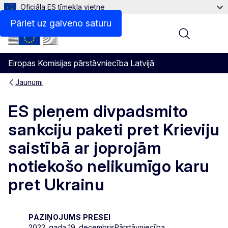
Oficiāla ES tīmekļa vietne
Pāriet uz galveno saturu
Menu
Eiropas Komisijas pārstāvniecība Latvijā
Jaunumi
ES pieņem divpadsmito
sankciju paketi pret Krieviju
saistībā ar joprojām
notiekošo nelikumīgo karu
pret Ukrainu
PAZIŅOJUMS PRESEI
2023. gada 19. decembris
Pārstāvniecība