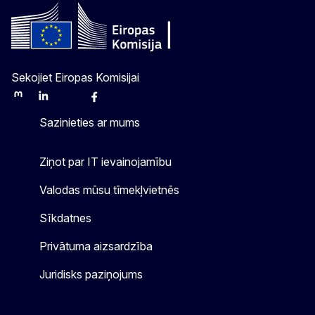
Sekojiet Eiropas Komisijai
Mastodon
LinkedIn
Bluesky
Facebook
Youtube
Other
Sazinieties ar mums
Ziņot par IT ievainojamību
Valodas mūsu tīmekļvietnēs
Sīkdatnes
Privātuma aizsardzība
Juridisks paziņojums