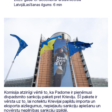
Latvijā
Lasīšanas ilgums: 6 min
Komisija atzinīgi vērtē to, ka Padome ir pieņēmusi
divpadsmito sankciju paketi pret Krieviju. Šī pakete ir
vērsta uz to, lai noteiktu Krievijai papildu importa un
eksporta aizliegumus, nepieļautu sankciju apiešanu un
novērstu nepilnības sankciju izpildē.