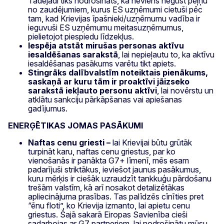
Tādējādi tiks nodrošināts, ka neviens negūst peļņu
no zaudējumiem, kurus ES uzņēmumi cietuši pēc
tam, kad Krievijas īpašnieki/uzņēmumu vadība ir
ieguvuši ES uzņēmumu meitasuzņēmumus,
pielietojot piespiedu līdzekļus.
Iespēja atstāt mirušas personas aktīvu
iesaldēšanas sarakstā
, lai nepieļautu to, ka aktīvu
iesaldēšanas pasākums varētu tikt apiets.
Stingrāks dalībvalstīm noteiktais pienākums,
saskaņā ar kuru tām ir proaktīvi jāizseko
sarakstā iekļauto personu aktīvi
, lai novērstu un
atklātu sankciju pārkāpšanas vai apiešanas
gadījumus.
ENERĢĒTIKAS JOMAS PASĀKUMI
Naftas cenu griesti –
lai Krievijai būtu grūtāk
turpināt karu, naftas cenu griestus, par ko
vienošanās ir panākta G7+ līmenī, mēs esam
padarījuši striktākus, ieviešot jaunus pasākumus,
kuru mērķis ir ciešāk uzraudzīt tankkuģu pārdošanu
trešām valstīm, kā arī nosakot detalizētākas
apliecinājuma prasības. Tas palīdzēs cīnīties pret
“ēnu floti”, ko Krievija izmanto, lai apietu cenu
griestus. Šajā sakarā Eiropas Savienība cieši
sadarbojas ar G7 partneriem, lai nodrošinātu mūsu