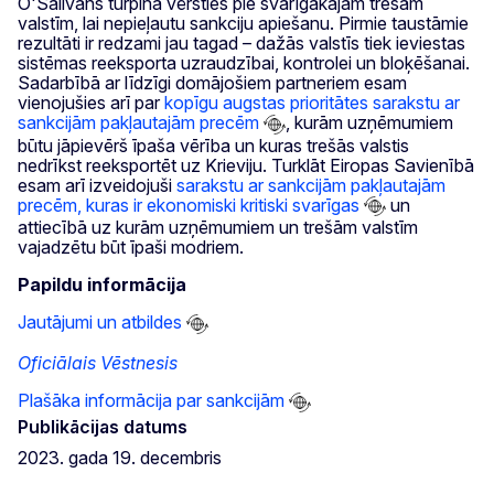
O'Salivans turpina vērsties pie svarīgākajām trešām
valstīm, lai nepieļautu sankciju apiešanu. Pirmie taustāmie
rezultāti ir redzami jau tagad – dažās valstīs tiek ieviestas
sistēmas reeksporta uzraudzībai, kontrolei un bloķēšanai.
Sadarbībā ar līdzīgi domājošiem partneriem esam
vienojušies arī par
kopīgu augstas prioritātes sarakstu ar
sankcijām pakļautajām precēm
, kurām uzņēmumiem
būtu jāpievērš īpaša vērība un kuras trešās valstis
nedrīkst reeksportēt uz Krieviju. Turklāt Eiropas Savienībā
esam arī izveidojuši
sarakstu ar sankcijām pakļautajām
precēm, kuras ir ekonomiski kritiski svarīgas
un
attiecībā uz kurām uzņēmumiem un trešām valstīm
vajadzētu būt īpaši modriem.
Papildu informācija
Jautājumi un atbildes
Oficiālais Vēstnesis
Plašāka informācija par sankcijām
Publikācijas datums
2023. gada 19. decembris