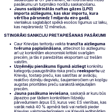
pasākumu un turpmāko norāžu saskaņošanu.
Jauns sašķidrinātās naftas gāzes (
LPG
)
importa aizliegums, kas skar importu, kura
vērtība pārsniedz 1 miljardu eiro gadā
,
vienlaikus saglabājot spēkā esošos līgumus uz laiku,
kas nepārsniedz 12 mēnešus.
STINGRĀKI SANKCIJU PRETAPIEŠANAS PASĀKUMI
Caur Krievijas teritoriju veikta
tranzīta aizlieguma
tvēruma paplašināšana
, attiecinot šo aizliegumu
arī uz konkrētām ekonomiski kritiski svarīgām
precēm, ja tās ir paredzētas eksportam uz trešām
valstīm.
Uzņēmēju pienākums līgumā aizliegt
konkrētu
kategoriju paaugstināta riska preču
reeksportu
uz
Krieviju, tostarp preču, kas saistītas ar aviāciju,
reaktīvo dzinēju degvielu, šaujamieročiem un kopīgu
augstas prioritātes preču sarakstā iekļautajām
precēm.
Jauna pasākuma ieviešana
, saskaņā ar kuru būs
jāpaziņo par tādiem konkrētiem līdzekļu
pārvedumiem ārpus ES, kurus veic ES vienības, kas
vairāk nekā 40 % apmērā tieši vai netieši pieder
Krievijas valstspiederīgajiem vai Krievijā iedibinātām