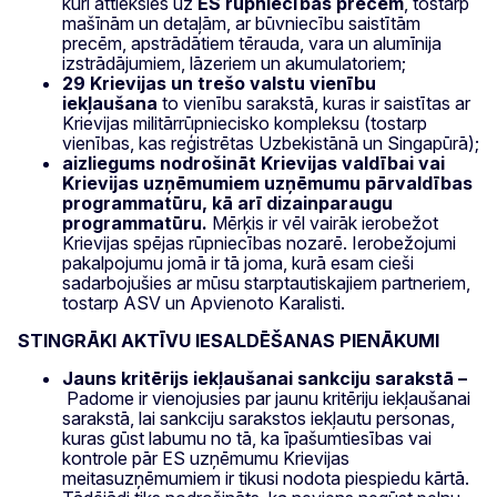
kuri attieksies uz
ES rūpniecības precēm
, tostarp
mašīnām un detaļām, ar būvniecību saistītām
precēm, apstrādātiem tērauda, vara un alumīnija
izstrādājumiem, lāzeriem un akumulatoriem;
29 Krievijas un trešo valstu vienību
iekļaušana
to vienību sarakstā, kuras ir saistītas ar
Krievijas militārrūpniecisko kompleksu (tostarp
vienības, kas reģistrētas Uzbekistānā un Singapūrā);
aizliegums nodrošināt Krievijas valdībai vai
Krievijas uzņēmumiem uzņēmumu pārvaldības
programmatūru, kā arī dizainparaugu
programmatūru.
Mērķis ir vēl vairāk ierobežot
Krievijas spējas rūpniecības nozarē. Ierobežojumi
pakalpojumu jomā ir tā joma, kurā esam cieši
sadarbojušies ar mūsu starptautiskajiem partneriem,
tostarp ASV un Apvienoto Karalisti.
STINGRĀKI AKTĪVU IESALDĒŠANAS PIENĀKUMI
Jauns kritērijs iekļaušanai sankciju sarakstā –
Padome ir vienojusies par jaunu kritēriju iekļaušanai
sarakstā, lai sankciju sarakstos iekļautu personas,
kuras gūst labumu no tā, ka īpašumtiesības vai
kontrole pār ES uzņēmumu Krievijas
meitasuzņēmumiem ir tikusi nodota piespiedu kārtā.