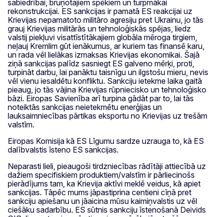
sabiedrībai, bruņotajiem spēkiem un turpmākai
rekonstrukcijai. ES sankcijas ir pamatā ES reakcijai uz
Krievijas nepamatoto militāro agresiju pret Ukrainu, jo tās
grauj Krievijas militārās un tehnoloģiskās spējas, liedz
valstij piekļuvi visattīstītākajiem globāla mēroga tirgiem,
neļauj Kremlim gūt ienākumus, ar kuriem tas finansē karu,
un rada vēl lielākas izmaksas Krievijas ekonomikai. Šajā
ziņā sankcijas palīdz sasniegt ES galveno mērķi, proti,
turpināt darbu, lai panāktu taisnīgu un ilgstošu mieru, nevis
vēl vienu iesaldētu konfliktu. Sankciju ietekme laika gaitā
pieaug, jo tās vājina Krievijas rūpniecisko un tehnoloģisko
bāzi. Eiropas Savienība arī turpina gādāt par to, lai tās
noteiktās sankcijas neietekmētu enerģijas un
lauksaimniecības pārtikas eksportu no Krievijas uz trešām
valstīm.
Eiropas Komisija kā ES Līgumu sardze uzrauga to, kā ES
dalībvalstis īsteno ES sankcijas.
Neparasti lieli, pieaugoši tirdzniecības rādītāji attiecībā uz
dažiem specifiskiem produktiem/valstīm ir pārliecinošs
pierādījums tam, ka Krievija aktīvi meklē veidus, kā apiet
sankcijas. Tāpēc mums jāpastiprina centieni cīņā pret
sankciju apiešanu un jāaicina mūsu kaimiņvalstis uz vēl
ciešāku sadarbību. ES sūtnis sankciju īstenošanā Deivids