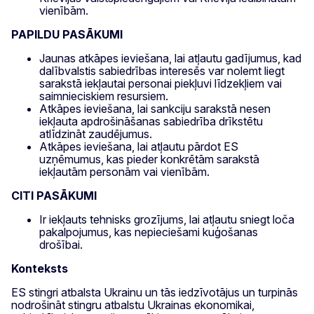
vienībām.
PAPILDU PASĀKUMI
Jaunas atkāpes ieviešana, lai atļautu gadījumus, kad
dalībvalstis sabiedrības interesēs var nolemt liegt
sarakstā iekļautai personai piekļuvi līdzekļiem vai
saimnieciskiem resursiem.
Atkāpes ieviešana, lai sankciju sarakstā nesen
iekļauta apdrošināšanas sabiedrība drīkstētu
atlīdzināt zaudējumus.
Atkāpes ieviešana, lai atļautu pārdot ES
uzņēmumus, kas pieder konkrētām sarakstā
iekļautām personām vai vienībām.
CITI PASĀKUMI
Ir iekļauts tehnisks grozījums, lai atļautu sniegt loča
pakalpojumus, kas nepieciešami kuģošanas
drošībai.
Konteksts
ES stingri atbalsta Ukrainu un tās iedzīvotājus un turpinās
nodrošināt stingru atbalstu Ukrainas ekonomikai,