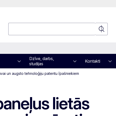
Meklēt
Meklēt
Dzīve, darbs,
Kontakti
studijas
uvai un augsto tehnoloģiju patentu īpašniekiem
aneļus lietās