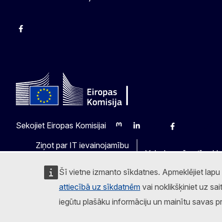
Facebook
Instagram
Twitter
Sekojiet Eiropas Komisijai
Mastodon
LinkedIn
Bluesky
Facebook
Youtube
Othe
Ziņot par IT ievainojamību
Valodas mūsu tīmekļv
Šī vietne izmanto sīkdatnes. Apmeklējiet lapu
attiecībā uz sīkdatnēm
vai noklikšķiniet uz sai
iegūtu plašāku informāciju un mainītu savas p