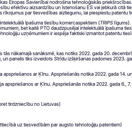
 kas Eiropas Savienībai nodrošina tehnoloģiskās priekšrocība
tiesību efektīvu aizsardzību un īstenošanu ES vai jebkurā citā t
s rīkojumus par tiesvedības aizliegumu, lai piespiestu patentu t
 intelektuālā īpašuma tiesību komercaspektiem (
TRIPS
līgums).
mumiem, bet kaitē PTO daudzpusējai intelektuālā īpašuma tiesī
tehnoloģiju uzņēmumiem ir iespēja faktiski izmantot patentu tiesī
tās nākamajā sanāksmē, kas notiks 2022. gada 20. decembrī. Ķīn
mu, un panelis tiks izveidots Strīdu izšķiršanas padomes 2023.
a apspriešanos ar Ķīnu. Apspriešanās notika 2022. gada 14. un
a apspriešanos ar Ķīnu. Apspriešanās notika 2022. gada 6., 7. u
pret tirdzniecību no Lietuvas)
ttiecībā uz tiesvedībām par augsto tehnoloģiju patentiem)