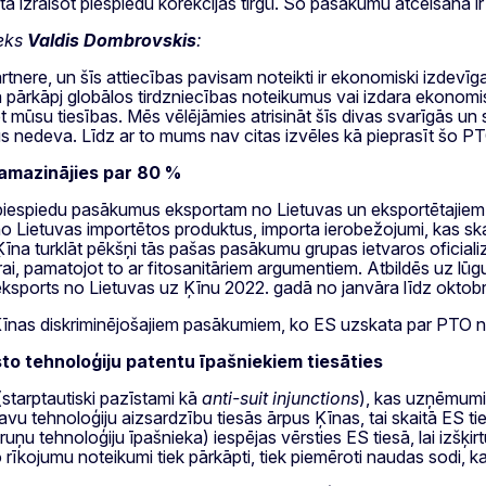
kaitā izraisot piespiedu korekcijas tirgū. Šo pasākumu atcelšana 
ieks
Valdis Dombrovskis
:
tnere, un šīs attiecības pavisam noteikti ir ekonomiski izdevīg
īna pārkāpj globālos tirdzniecības noteikumus vai izdara ekonom
t mūsu tiesības. Mēs vēlējāmies atrisināt šīs divas svarīgās un
us nedeva. Līdz ar to mums nav citas izvēles kā pieprasīt šo PT
samazinājies par 80 %
iespiedu pasākumus eksportam no Lietuvas un eksportētajiem 
no Lietuvas importētos produktus, importa ierobežojumi, kas s
a turklāt pēkšņi tās pašas pasākumu grupas ietvaros oficializ
drai, pamatojot to ar fitosanitāriem argumentiem. Atbildēs uz l
eksports no Lietuvas uz Ķīnu 2022. gadā no janvāra līdz oktobri
et Ķīnas diskriminējošajiem pasākumiem, ko ES uzskata par PTO
sto tehnoloģiju patentu īpašniekiem tiesāties
tarptautiski pazīstami kā
anti-suit injunctions
), kas uzņēmumie
avu tehnoloģiju aizsardzību tiesās ārpus Ķīnas, tai skaitā ES t
ņu tehnoloģiju īpašnieka) iespējas vērsties ES tiesā, lai izšķir
 rīkojumu noteikumi tiek pārkāpti, tiek piemēroti naudas sodi, k