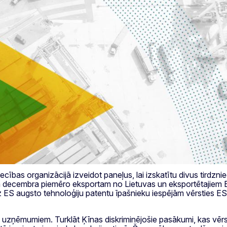
ības organizācijā izveidot paneļus, lai izskatītu divus tirdzniec
a decembra piemēro eksportam no Lietuvas un eksportētajiem ES
 ES augsto tehnoloģiju patentu īpašnieku iespējām vērsties ES 
as uzņēmumiem. Turklāt Ķīnas diskriminējošie pasākumi, kas vērs