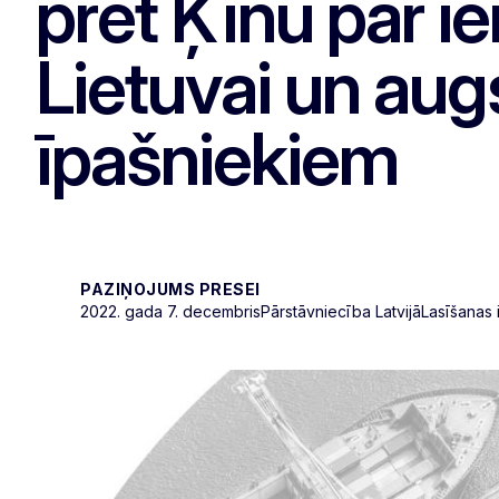
pret Ķīnu par i
Lietuvai un aug
īpašniekiem
PAZIŅOJUMS PRESEI
2022. gada 7. decembris
Pārstāvniecība Latvijā
Lasīšanas 