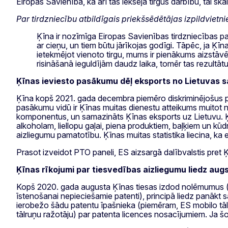
Eiropas Savienībā, kā arī tās iekšējā tirgus darbību, tai s
Par tirdzniecību atbildīgais priekšsēdētājas izpildvietn
Ķīna ir nozīmīga Eiropas Savienības tirdzniecības par
ar cieņu, un tiem būtu jārīkojas godīgi. Tāpēc, ja Ķ
ietekmējot vienoto tirgu, mums ir pienākums aizstāvē
risināšanā ieguldījām daudz laika, tomēr tas rezultāt
Ķīnas ieviesto pasākumu dēļ eksports no Lietuvas 
Ķīna kopš 2021. gada decembra piemēro diskriminējošus p
pasākumu vidū ir Ķīnas muitas dienestu atteikums muitot 
komponentus, un samazināts Ķīnas eksports uz Lietuvu. Ķīn
alkoholam, liellopu gaļai, piena produktiem, baļķiem un kū
aizliegumu pamatotību. Ķīnas muitas statistika liecina, ka 
Prasot izveidot PTO paneli, ES aizsargā dalībvalstis pr
Ķīnas rīkojumi par tiesvedības aizliegumu liedz aug
Kopš 2020. gada augusta Ķīnas tiesas izdod nolēmumus (s
īstenošanai nepieciešamie patenti), principā liedz panākt s
ierobežo šādu patentu īpašnieka (piemēram, ES mobilo tālru
tālruņu ražotāju) par patenta licences nosacījumiem. Ja šo