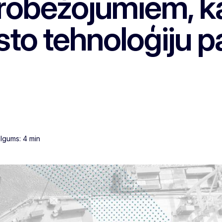
erobežojumiem, k
sto tehnoloģiju p
ilgums: 4 min