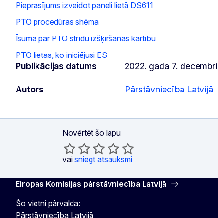
Pieprasījums izveidot paneli lietā DS611
PTO procedūras shēma
Īsumā par PTO strīdu izšķiršanas kārtību
PTO lietas, ko iniciējusi ES
Publikācijas datums
2022. gada 7. decembri
Autors
Pārstāvniecība Latvijā
Novērtēt šo lapu
vai
sniegt atsauksmi
Eiropas Komisijas pārstāvniecība Latvijā
Šo vietni pārvalda:
Pārstāvniecība Latvijā