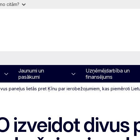
 no citām?
Jaunumi un
Uzņēmējdarbība un
pasākumi
finansējums
vus paneļus lietās pret Ķīnu par ierobežojumiem, kas piemēroti Liet
 izveidot divus p