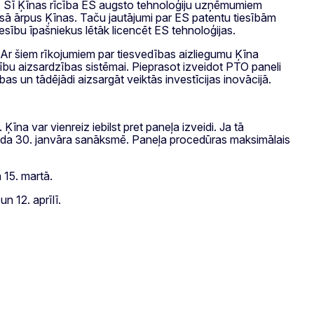
s. Šī Ķīnas rīcība ES augsto tehnoloģiju uzņēmumiem
iesā ārpus Ķīnas. Taču jautājumi par ES patentu tiesībām
iesību īpašniekus lētāk licencēt ES tehnoloģijas.
 Ar šiem rīkojumiem par tiesvedības aizliegumu Ķīna
bu aizsardzības sistēmai. Pieprasot izveidot PTO paneli
bas un tādējādi aizsargāt veiktās investīcijas inovācijā.
a var vienreiz iebilst pret paneļa izveidi. Ja tā
 gada 30. janvāra sanāksmē. Paneļa procedūras maksimālais
 15. martā.
n 12. aprīlī.