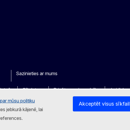
Sazinieties ar mums
r
ietnēs
Sīkdatnes
Privātuma aizsardzība
Juridisks
par mūsu politiku
Akceptēt visus sīkfai
tes jebkurā kājenē, lai
references.