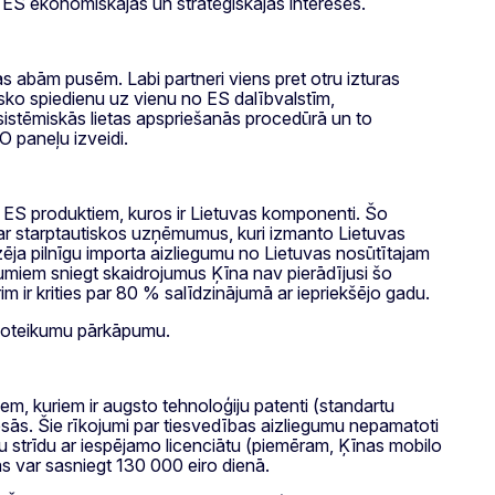
ir ES ekonomiskajās un stratēģiskajās interesēs.
as abām pusēm. Labi partneri viens pret otru izturas
isko spiedienu uz vienu no ES dalībvalstīm,
 sistēmiskās lietas apspriešanās procedūrā un to
O paneļu izveidi.
ES produktiem, kuros ir Lietuvas komponenti. Šo
kar starptautiskos uzņēmumus, kuri izmanto Lietuvas
ēja pilnīgu importa aizliegumu no Lietuvas nosūtītajam
ūgumiem sniegt skaidrojumus Ķīna nav pierādījusi šo
m ir krities par 80 % salīdzinājumā ar iepriekšējo gadu.
 noteikumu pārkāpumu.
m, kuriem ir augsto tehnoloģiju patenti (standartu
iesās. Šie rīkojumi par tiesvedības aizliegumu nepamatoti
tu strīdu ar iespējamo licenciātu (piemēram, Ķīnas mobilo
as var sasniegt 130 000 eiro dienā.