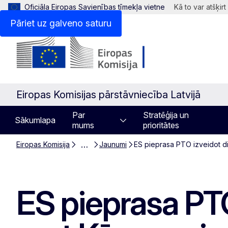
Oficiāla Eiropas Savienības tīmekļa vietne
Kā to var atšķirt
Pāriet uz galveno saturu
Eiropas Komisijas pārstāvniecība Latvijā
Par
Stratēģija un
Sākumlapa
mums
prioritātes
…
Eiropas Komisija
Jaunumi
ES pieprasa PTO izveidot di
ES pieprasa PTO