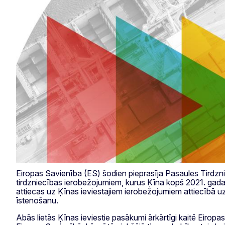
Eiropas Savienība (ES) šodien pieprasīja Pasaules Tirdzniec
tirdzniecības ierobežojumiem, kurus Ķīna kopš 2021. gad
attiecas uz Ķīnas ieviestajiem ierobežojumiem attiecībā uz
īstenošanu.
Abās lietās Ķīnas ieviestie pasākumi ārkārtīgi kaitē Eirop