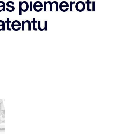
as piemēroti
atentu