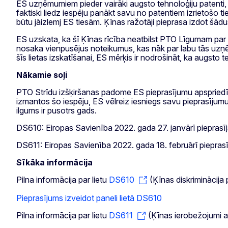
ES uzņēmumiem pieder vairāki augsto tehnoloģiju patenti,
faktiski liedz iespēju panākt savu no patentiem izrietošo 
būtu jāizlemj ES tiesām. Ķīnas ražotāji pieprasa izdot šādu
ES uzskata, ka šī Ķīnas rīcība neatbilst PTO Līgumam par
nosaka vienpusējus noteikumus, kas nāk par labu tās uzņē
šīs lietas izskatīšanai, ES mērķis ir nodrošināt, ka augsto 
Nākamie soļi
PTO Strīdu izšķiršanas padome ES pieprasījumu apspriedīs 
izmantos šo iespēju, ES vēlreiz iesniegs savu pieprasīju
ilgums ir pusotrs gads.
DS610: Eiropas Savienība 2022. gada 27. janvārī pieprasīj
DS611: Eiropas Savienība 2022. gada 18. februārī pieprasīj
Sīkāka informācija
Pilna informācija par lietu
DS610
(Ķīnas diskriminācija 
Pieprasījums izveidot paneli lietā DS610
Pilna informācija par lietu
DS611
(Ķīnas ierobežojumi a