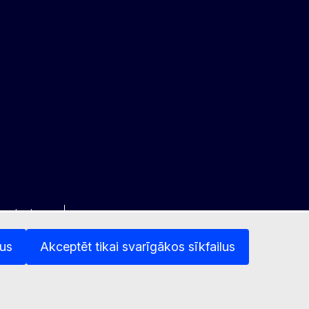
 paziņojums
lus
Akceptēt tikai svarīgākos sīkfailus