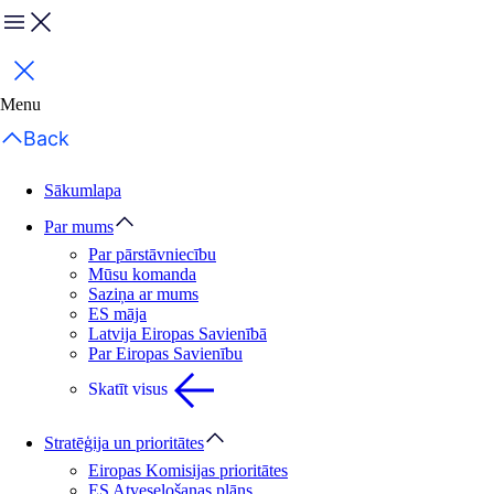
Menu
Aizvērt
Menu
Back
Sākumlapa
Par mums
Par pārstāvniecību
Mūsu komanda
Saziņa ar mums
ES māja
Latvija Eiropas Savienībā
Par Eiropas Savienību
Skatīt visus
Stratēģija un prioritātes
Eiropas Komisijas prioritātes
ES Atveseļošanas plāns