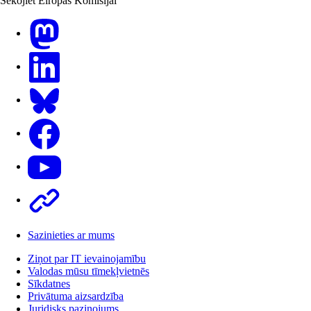
Sekojiet Eiropas Komisijai
Mastodon
LinkedIn
Bluesky
Facebook
Youtube
Other
Sazinieties ar mums
Ziņot par IT ievainojamību
Valodas mūsu tīmekļvietnēs
Sīkdatnes
Privātuma aizsardzība
Juridisks paziņojums