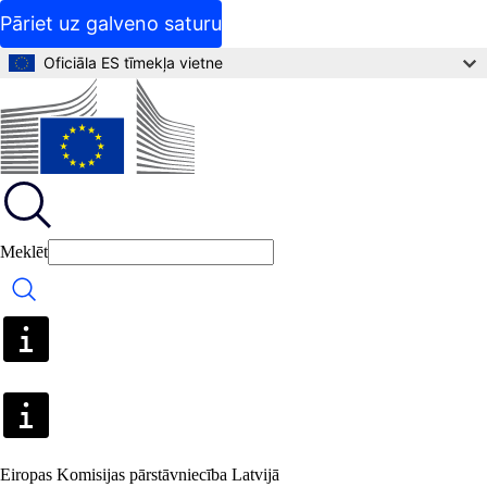
Pāriet uz galveno saturu
Oficiāla ES tīmekļa vietne
Meklēt
Meklēt
Eiropas Komisijas pārstāvniecība Latvijā