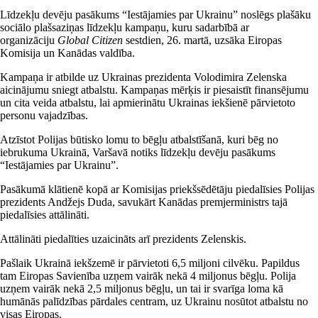
Līdzekļu devēju pasākums “Iestājamies par Ukrainu” noslēgs plašāku
sociālo plašsaziņas līdzekļu kampaņu, kuru sadarbībā ar
organizāciju
Global Citizen
sestdien, 26. martā, uzsāka Eiropas
Komisija un Kanādas valdība.
Kampaņa ir atbilde uz Ukrainas prezidenta Volodimira Zelenska
aicinājumu sniegt atbalstu. Kampaņas mērķis ir piesaistīt finansējumu
un cita veida atbalstu, lai apmierinātu Ukrainas iekšienē pārvietoto
personu vajadzības.
Atzīstot Polijas būtisko lomu to bēgļu atbalstīšanā, kuri bēg no
iebrukuma Ukrainā, Varšavā notiks līdzekļu devēju pasākums
“Iestājamies par Ukrainu”.
Pasākumā klātienē kopā ar Komisijas priekšsēdētāju piedalīsies Polijas
prezidents Andžejs Duda, savukārt Kanādas premjerministrs tajā
piedalīsies attālināti.
Attālināti piedalīties uzaicināts arī prezidents Zelenskis.
Pašlaik Ukrainā iekšzemē ir pārvietoti 6,5 miljoni cilvēku. Papildus
tam Eiropas Savienība uzņem vairāk nekā 4 miljonus bēgļu. Polija
uzņem vairāk nekā 2,5 miljonus bēgļu, un tai ir svarīga loma kā
humānās palīdzības pārdales centram, uz Ukrainu nosūtot atbalstu no
visas Eiropas.