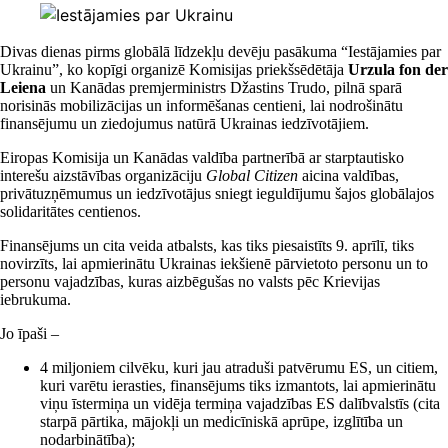
Divas dienas pirms globālā līdzekļu devēju pasākuma “Iestājamies par
Ukrainu”, ko kopīgi organizē Komisijas priekšsēdētāja
Urzula fon der
Leiena
un Kanādas premjerministrs Džastins Trudo, pilnā sparā
norisinās mobilizācijas un informēšanas centieni, lai nodrošinātu
finansējumu un ziedojumus natūrā Ukrainas iedzīvotājiem.
Eiropas Komisija un Kanādas valdība partnerībā ar starptautisko
interešu aizstāvības organizāciju
Global Citizen
aicina valdības,
privātuzņēmumus un iedzīvotājus sniegt ieguldījumu šajos globālajos
solidaritātes centienos.
Finansējums un cita veida atbalsts, kas tiks piesaistīts 9. aprīlī, tiks
novirzīts, lai apmierinātu Ukrainas iekšienē pārvietoto personu un to
personu vajadzības, kuras aizbēgušas no valsts pēc Krievijas
iebrukuma.
Jo īpaši –
4 miljoniem cilvēku, kuri jau atraduši patvērumu ES, un citiem,
kuri varētu ierasties, finansējums tiks izmantots, lai apmierinātu
viņu īstermiņa un vidēja termiņa vajadzības ES dalībvalstīs (cita
starpā pārtika, mājokļi un medicīniskā aprūpe, izglītība un
nodarbinātība);