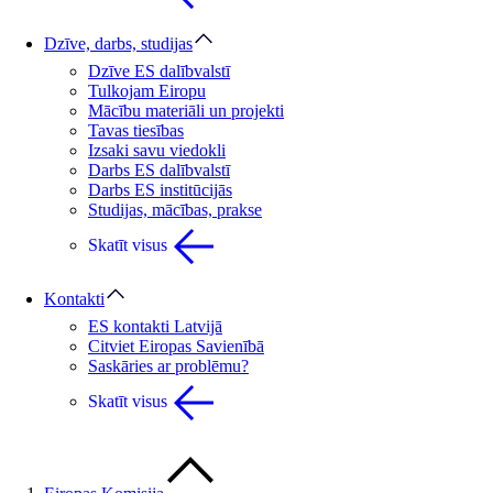
Dzīve, darbs, studijas
Dzīve ES dalībvalstī
Tulkojam Eiropu
Mācību materiāli un projekti
Tavas tiesības
Izsaki savu viedokli
Darbs ES dalībvalstī
Darbs ES institūcijās
Studijas, mācības, prakse
Skatīt visus
Kontakti
ES kontakti Latvijā
Citviet Eiropas Savienībā
Saskāries ar problēmu?
Skatīt visus