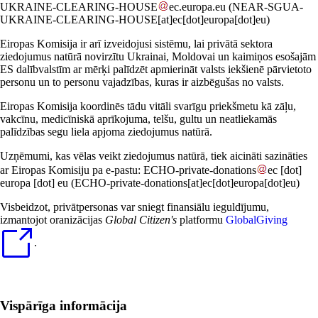
UKRAINE-CLEARING-HOUSE
ec
.
europa
.
eu
(NEAR-SGUA-
UKRAINE-CLEARING-HOUSE[at]ec[dot]europa[dot]eu)
Eiropas Komisija ir arī izveidojusi sistēmu, lai privātā sektora
ziedojumus natūrā novirzītu Ukrainai, Moldovai un kaimiņos esošajām
ES dalībvalstīm ar mērķi palīdzēt apmierināt valsts iekšienē pārvietoto
personu un to personu vajadzības, kuras ir aizbēgušas no valsts.
Eiropas Komisija koordinēs tādu vitāli svarīgu priekšmetu kā zāļu,
vakcīnu, medicīniskā aprīkojuma, telšu, gultu un neatliekamās
palīdzības segu liela apjoma ziedojumus natūrā.
Uzņēmumi, kas vēlas veikt ziedojumus natūrā, tiek aicināti sazināties
ar Eiropas Komisiju pa e-pastu:
ECHO-private-donations
ec
[dot]
europa
[dot]
eu
(ECHO-private-donations[at]ec[dot]europa[dot]eu)
Visbeidzot, privātpersonas var sniegt finansiālu ieguldījumu,
izmantojot oranizācijas
Global Citizen's
platformu
GlobalGiving
.
Vispārīga informācija