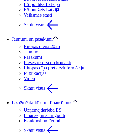
ES politika Latvijai
ES budžets Latvijā
Veiksmes stāsti
Skatīt visus
Jaunumi un pasākumi
Eiropas diena 2026
Jaunumi
Pasākumi
Preses resursi un kontakti
Eiropas cīņa pret dezinformāciju
Publikācijas
Video
Skatīt visus
Uzņēmējdarbība un finansējums
Uzņēmējdarbība ES
Finansējums un granti
Konkursi un līgumi
Skatīt visus