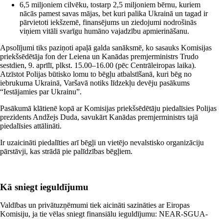
6,5 miljoniem cilvēku, tostarp 2,5 miljoniem bērnu, kuriem
nācās pamest savas mājas, bet kuri palika Ukrainā un tagad ir
pārvietoti iekšzemē, finansējums un ziedojumi nodrošinās
viņiem vitāli svarīgu humāno vajadzību apmierināšanu.
Apsolījumi tiks paziņoti apaļā galda sanāksmē, ko sasauks Komisijas
priekšsēdētāja fon der Leiena un Kanādas premjerministrs Trudo
sestdien, 9. aprīlī, plkst. 15.00–16.00 (pēc Centrāleiropas laika).
Atzīstot Polijas būtisko lomu to bēgļu atbalstīšanā, kuri bēg no
iebrukuma Ukrainā, Varšavā notiks līdzekļu devēju pasākums
“Iestājamies par Ukrainu”.
Pasākumā klātienē kopā ar Komisijas priekšsēdētāju piedalīsies Polijas
prezidents Andžejs Duda, savukārt Kanādas premjerministrs tajā
piedalīsies attālināti.
Ir uzaicināti piedalīties arī bēgļi un vietējo nevalstisko organizāciju
pārstāvji, kas strādā pie palīdzības bēgļiem.
Kā sniegt ieguldījumu
Valdības un privātuzņēmumi tiek aicināti sazināties ar Eiropas
Komisiju, ja tie vēlas sniegt finansiālu ieguldījumu:
NEAR-SGUA-