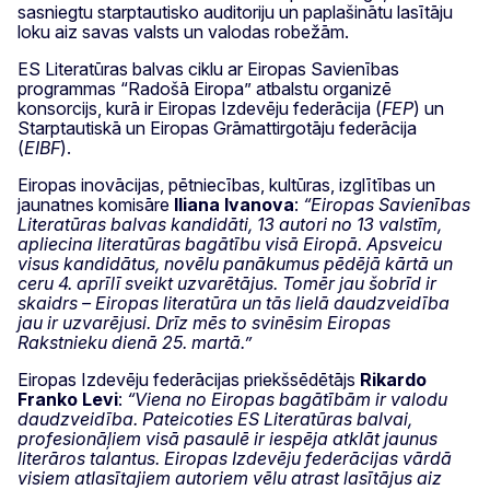
sasniegtu starptautisko auditoriju un paplašinātu lasītāju
loku aiz savas valsts un valodas robežām.
ES Literatūras balvas ciklu ar Eiropas Savienības
programmas “Radošā Eiropa” atbalstu organizē
konsorcijs, kurā ir Eiropas Izdevēju federācija (
FEP
) un
Starptautiskā un Eiropas Grāmattirgotāju federācija
(
EIBF
).
Eiropas inovācijas, pētniecības, kultūras, izglītības un
jaunatnes komisāre
Iliana Ivanova
:
“Eiropas Savienības
Literatūras balvas kandidāti, 13 autori no 13 valstīm,
apliecina literatūras bagātību visā Eiropā. Apsveicu
visus kandidātus, novēlu panākumus pēdējā kārtā un
ceru 4. aprīlī sveikt uzvarētājus. Tomēr jau šobrīd ir
skaidrs – Eiropas literatūra un tās lielā daudzveidība
jau ir uzvarējusi. Drīz mēs to svinēsim Eiropas
Rakstnieku dienā 25. martā.”
Eiropas Izdevēju federācijas priekšsēdētājs
Rikardo
Franko Levi
:
“Viena no Eiropas bagātībām ir valodu
daudzveidība. Pateicoties ES Literatūras balvai,
profesionāļiem visā pasaulē ir iespēja atklāt jaunus
literāros talantus. Eiropas Izdevēju federācijas vārdā
visiem atlasītajiem autoriem vēlu atrast lasītājus aiz