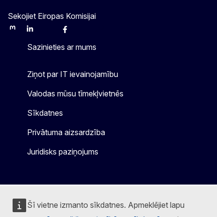
Sekojiet Eiropas Komisijai
Mastodon
LinkedIn
Bluesky
Facebook
Youtube
Other
Sazinieties ar mums
Ziņot par IT ievainojamību
Valodas mūsu tīmekļvietnēs
Sīkdatnes
Privātuma aizsardzība
Juridisks paziņojums
Šī vietne izmanto sīkdatnes. Apmeklējiet lapu