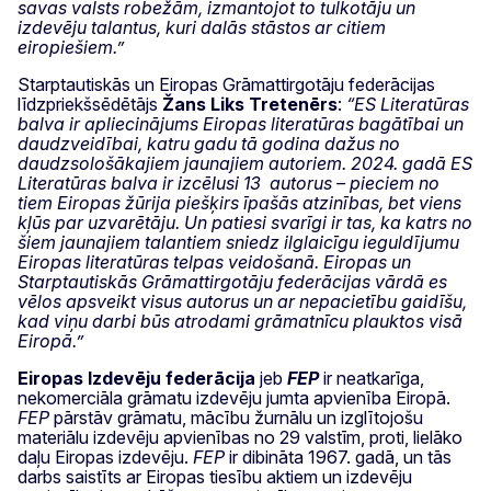
savas valsts robežām, izmantojot to tulkotāju un
izdevēju talantus, kuri dalās stāstos ar citiem
eiropiešiem.”
Starptautiskās un Eiropas Grāmattirgotāju federācijas
līdzpriekšsēdētājs
Žans Liks Tretenērs
:
“ES Literatūras
balva ir apliecinājums Eiropas literatūras bagātībai un
daudzveidībai, katru gadu tā godina dažus no
daudzsološākajiem jaunajiem autoriem. 2024. gadā ES
Literatūras balva ir izcēlusi 13 autorus – pieciem no
tiem Eiropas žūrija piešķirs īpašās atzinības, bet viens
kļūs par uzvarētāju. Un patiesi svarīgi ir tas, ka katrs no
šiem jaunajiem talantiem sniedz ilglaicīgu ieguldījumu
Eiropas literatūras telpas veidošanā. Eiropas un
Starptautiskās Grāmattirgotāju federācijas vārdā es
vēlos apsveikt visus autorus un ar nepacietību gaidīšu,
kad viņu darbi būs atrodami grāmatnīcu plauktos visā
Eiropā.”
Eiropas Izdevēju federācija
jeb
FEP
ir neatkarīga,
nekomerciāla grāmatu izdevēju jumta apvienība Eiropā.
FEP
pārstāv grāmatu, mācību žurnālu un izglītojošu
materiālu izdevēju apvienības no 29 valstīm, proti, lielāko
daļu Eiropas izdevēju.
FEP
ir dibināta 1967. gadā, un tās
darbs saistīts ar Eiropas tiesību aktiem un izdevēju