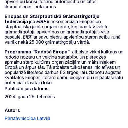
apvienību konsultēšanu autortiesību un citos
likumdošanas jautājumos.
Eiropas un Starptautiskā Grāmattirgotāju
federācija
jeb
EIBF
ir nekomerciāla Eiropas un
starptautiska jumta organizācija, kas pārstāv valstu
grāmattirgotāju apvienības un grāmattirgotājus visā
pasaulē.
EIBF
ar savu biedru apvienību starpniecību runā
vairāk nekā 25 000 grāmattirgotāju vārdā.
Programma “Radošā Eiropa”
atbalsta virkni kultūras un
radošo nozaru un veicina sadarbību un pieredzes
apmaiņu starp kultūras organizācijām un māksliniekiem
Eiropā un ārpus tās. Tā atbalsta tulkošanas iniciatīvas un
popularizē literāros darbus ES tirgos, lai uzlabotu augstas
kvalitātes Eiropas literāro darbu pieejamību un paplašinātu
potenciālo lasītāju loku.
Publikācijas datums
2024. gada 29. februāris
Autors
Pārstāvniecība Latvijā