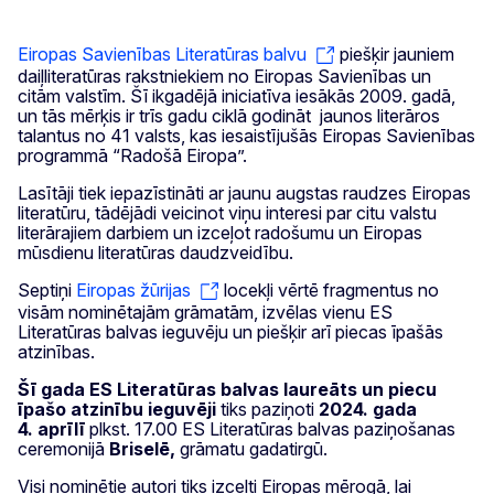
Eiropas Savienības Literatūras balvu
piešķir jauniem
daiļliteratūras rakstniekiem no Eiropas Savienības un
citām valstīm. Šī ikgadējā iniciatīva iesākās 2009. gadā,
un tās mērķis ir trīs gadu ciklā godināt jaunos literāros
talantus no 41 valsts, kas iesaistījušās Eiropas Savienības
programmā “Radošā Eiropa”.
Lasītāji tiek iepazīstināti ar jaunu augstas raudzes Eiropas
literatūru, tādējādi veicinot viņu interesi par citu valstu
literārajiem darbiem un izceļot radošumu un Eiropas
mūsdienu literatūras daudzveidību.
Septiņi
Eiropas žūrijas
locekļi vērtē fragmentus no
visām nominētajām grāmatām, izvēlas vienu ES
Literatūras balvas ieguvēju un piešķir arī piecas īpašās
atzinības.
Šī gada ES Literatūras balvas laureāts un piecu
īpašo atzinību ieguvēji
tiks paziņoti
2024. gada
4. aprīlī
plkst. 17.00 ES Literatūras
balvas paziņošanas
ceremonijā
Briselē,
grāmatu gadatirgū.
Visi nominētie autori tiks izcelti Eiropas mērogā, lai