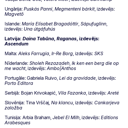
Ungārija:
Puskás Panni
,
Megmenteni bárkit
, izdevējs:
Magvető
Islande:
María Elísabet Bragadóttir
,
Sápufuglinn
,
izdevējs:
Una útgáfuhús
Latvija:
Daina Tabūna
,
Raganas
, izdevējs:
Ascendum
Malta:
Aleks Farrugia
,
Ir-Re Borg
, izdevējs:
SKS
Nīderlande:
Sholeh Rezazadeh
,
Ik ken een berg die op
me wacht
, izdevējs:
Ambo|Anthos
Portugāle: Gabriela Ruivo,
Lei da gravidade
, izdevējs:
Porto Editora
Serbijā: Bojan Krivokapić,
Vila Fazanka
, izdevējs:
Areté
Slovēnija: Tina Vrščaj,
Na klancu
, izdevējs:
Cankarjeva
založba
Tunisija: Arbia Braham,
Jebel El Milh
, izdevējs:
Editions
Arabesques