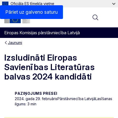
Oficiāla ES tīmekļa vietne
Pāriet uz galveno saturu
Menu
Eiropas Komisijas pārstāvniecība Latvijā
Jaunumi
Izsludināti Eiropas
Savienības Literatūras
balvas 2024 kandidāti
PAZIŅOJUMS PRESEI
2024. gada 29. februāris
Pārstāvniecība Latvijā
Lasīšanas
ilgums: 3 min