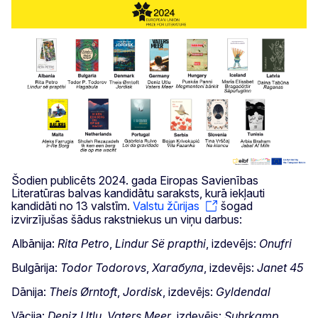
Šodien publicēts 2024. gada Eiropas Savienības
Literatūras balvas kandidātu saraksts, kurā iekļauti
kandidāti no 13 valstīm.
Valstu žūrijas
šogad
izvirzījušas šādus rakstniekus un viņu darbus:
Albānija:
Rita Petro
,
Lindur Së prapthi
, izdevējs:
Onufri
Bulgārija:
Todor Todorovs
,
Хагабула
, izdevējs:
Janet 45
Dānija:
Theis Ørntoft
,
Jordisk
, izdevējs:
Gyldendal
Vācija:
Deniz Utlu
,
Vaters Meer
, izdevējs:
Suhrkamp