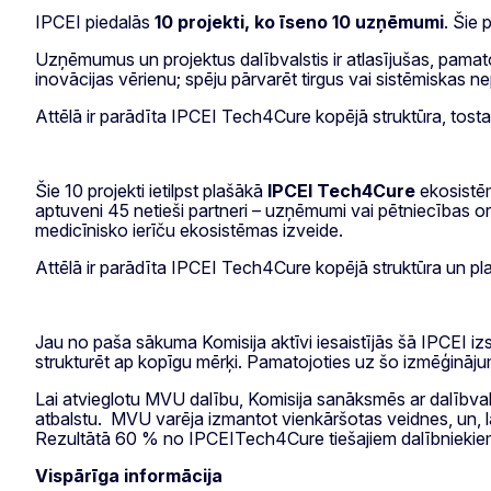
IPCEI piedalās
10 projekti, ko īseno 10 uzņēmumi
. Šie 
Uzņēmumus un projektus dalībvalstis ir atlasījušas, pamat
inovācijas vērienu; spēju pārvarēt tirgus vai sistēmiskas n
Attēlā ir parādīta IPCEI Tech4Cure kopējā struktūra, tostar
Šie 10 projekti ietilpst plašākā
IPCEI Tech4Cure
ekosistēm
aptuveni 45 netieši partneri – uzņēmumi vai pētniecības 
medicīnisko ierīču ekosistēmas izveide.
Attēlā ir parādīta IPCEI Tech4Cure kopējā struktūra un pla
Jau no paša sākuma Komisija aktīvi iesaistījās šā IPCEI i
strukturēt ap kopīgu mērķi. Pamatojoties uz šo izmēģināju
Lai atvieglotu MVU dalību, Komisija sanāksmēs ar dalībval
atbalstu. MVU varēja izmantot vienkāršotas veidnes, un, la
Rezultātā 60 % no IPCEITech4Cure tiešajiem dalībniekie
Vispārīga informācija