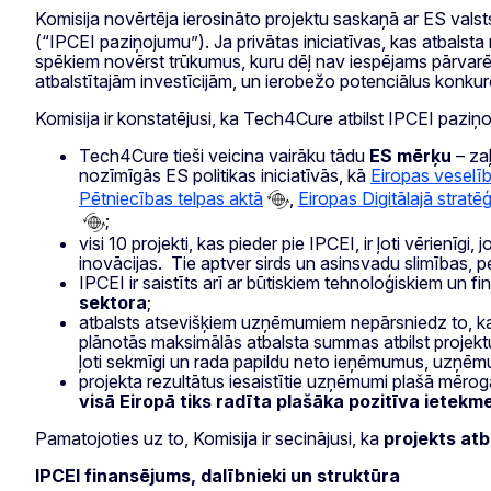
Komisija novērtēja ierosināto projektu saskaņā ar ES vals
(“IPCEI paziņojumu”). Ja privātas iniciatīvas, kas atbalsta 
spēkiem novērst trūkumus, kuru dēļ nav iespējams pārvar
atbalstītajām investīcijām, un ierobežo potenciālus konku
Komisija ir konstatējusi, ka Tech4Cure atbilst IPCEI paziņ
Tech4Cure tieši veicina vairāku tādu
ES mērķu
– za
nozīmīgās ES politikas iniciatīvās, kā
Eiropas veselī
Pētniecības telpas aktā
,
Eiropas Digitālajā stratēģ
;
visi 10 projekti, kas pieder pie IPCEI, ir ļoti vērienīgi, j
inovācijas. Tie aptver sirds un asinsvadu slimības, p
IPCEI ir saistīts arī ar būtiskiem tehnoloģiskiem un f
sektora
;
atbalsts atsevišķiem uzņēmumiem nepārsniedz to, ka
plānotās maksimālās atbalsta summas atbilst projektu 
ļoti sekmīgi un rada papildu neto ieņēmumus, uzņēmu
projekta rezultātus iesaistītie uzņēmumi plašā mērog
visā Eiropā tiks radīta plašāka pozitīva ietekm
Pamatojoties uz to, Komisija ir secinājusi, ka
projekts atb
IPCEI finansējums, dalībnieki un struktūra