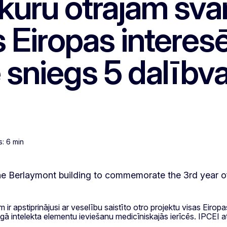
, kuru otrajam sv
 Eiropas interes
sniegs 5 dalībva
s: 6 min
r apstiprinājusi ar veselību saistīto otro projektu visas Eiropas
īgā intelekta elementu ieviešanu medicīniskajās ierīcēs. IPCEI a