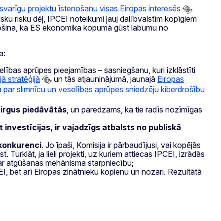
varīgu projektu īstenošanu visas Eiropas interesēs
isku risku dēļ, IPCEI noteikumi ļauj dalībvalstīm kopīgiem
drošina, ka ES ekonomika kopumā gūst labumu no
a:
ības aprūpes pieejamības – sasniegšanu, kuri izklāstīti
jā stratēģijā
un tās atjauninājumā, jaunajā
Eiropas
ā par slimnīcu un veselības aprūpes sniedzēju kiberdrošību
tirgus piedāvātās
, un paredzams, ka tie radīs nozīmīgas
investīcijas, ir vajadzīgs atbalsts no publiskā
konkurenci
. Jo īpaši, Komisija ir pārbaudījusi, vai kopējās
rklāt, ja lieli projekti, uz kuriem attiecas IPCEI, izrādās
j ar atgūšanas mehānisma starpniecību;
I, bet arī Eiropas zinātnieku kopienu un nozari. Rezultātā