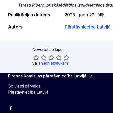
Teresa Ribera, priekšsēdētājas izpildvietniece tī
Publikācijas datums
2025. gada 22. jūlijs
Autors
Pārstāvniecība Latvijā
Novērtēt šo lapu
vai
sniegt atsauksmi
Eiropas Komisijas pārstāvniecība Latvijā
Šo vietni pārvalda:
Pārstāvniecība Latvijā
Facebook
Instagram
Twitter