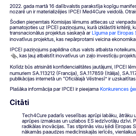
2022. gada martā 16 dalībvalstis parakstīja kopīgu manifes
nozarē un ir materializējies IPCEI Med4Cure veidolā. Otrai
Šodien pieņemtais Komisijas lēmums attiecas uz vienpadsmito
pamatojoties uz IPCEI paziņojumu, kurā izklāstīti kritēriji, 
transnacionālus projektus saskaņā ar
Līguma par Eiropas 
inovatīvus projektus, kas nepārprotami veicina ekonomika
IPCEI paziņojums papildina citus valsts atbalsta noteiku
, kas ļauj atbalstīt inovatīvus un zaļo investīciju pro
Kolīdz būs atrisināti konfidencialitātes jautājumi, IPCEI l
numuriem SA.113212 (Francija), SA.117859 (Itālija), SA.1
publikācijas internetā un “Oficiālajā Vēstnesī” ir uzskaitīta
Plašāka informācija par IPCEI ir pieejama
Konkurences ģene
Citāti
Tech4Cure padarīs veselības aprūpi labāku, ātrāku un
aprūpes izmaksas un uzlabos ES iedzīvotāju dzīvi. P
radikālas inovācijas. Tas stiprinās visu ķēdi Eiropas
nākamās paaudzes medicīniskajās ierīcēs, vienlaikus 