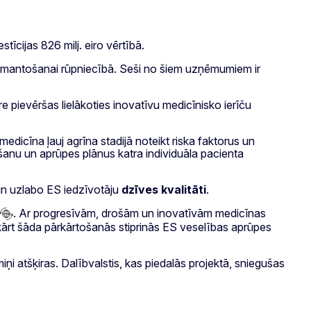
tīcijas 826 milj. eiro vērtībā.
izmantošanai rūpniecībā.
Seši no šiem uzņēmumiem ir
 pievēršas lielākoties inovatīvu medicīnisko ierīču
medicīna ļauj agrīna stadijā noteikt riska faktorus un
ēšanu un aprūpes plānus katra individuāla pacienta
n uzlabo ES iedzīvotāju
dzīves kvalitāti
.
. Ar progresīvām, drošām un inovatīvām medicīnas
kārt šāda pārkārtošanās stiprinās ES veselības aprūpes
i atšķiras. Dalībvalstis, kas piedalās projektā, sniegušas