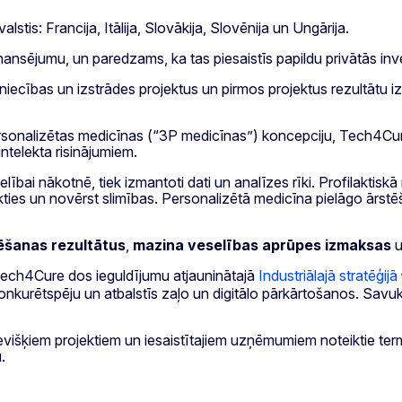
stis: Francija, Itālija, Slovākija, Slovēnija un Ungārija.
inansējumu, un paredzams, ka tas piesaistīs papildu privātās inves
niecības un izstrādes projektus un pirmos projektus rezultātu 
ersonalizētas medicīnas (“3P medicīnas”) koncepciju, Tech4Cure
intelekta risinājumiem.
bai nākotnē, tiek izmantoti dati un analīzes rīki. Profilaktiskā 
ukties un novērst slimības. Personalizētā medicīna pielāgo ārst
ēšanas rezultātus
,
mazina veselības aprūpes izmaksas
u
 Tech4Cure dos ieguldījumu atjauninātajā
Industriālajā stratēģijā
onkurētspēju un atbalstīs zaļo un digitālo pārkārtošanos. Savu
išķiem projektiem un iesaistītajiem uzņēmumiem noteiktie termiņ
.