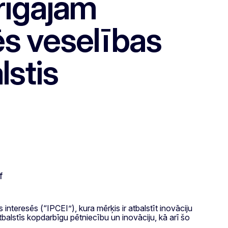
arīgajam
ēs veselības
lstis
 interesēs (“IPCEI”), kura mērķis ir atbalstīt inovāciju
tbalstīs kopdarbīgu pētniecību un inovāciju, kā arī šo