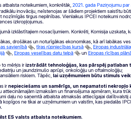
ts atbalsta noteikumiem, konkrētāk,
2021. gada Paziņojumu par s
radikālu inovāciju, neīstenojas ar šādiem projektiem saistītu būt
ēt nozīmīgās tirgus nepilnības. Vienlaikus IPCEI noteikumi no
rences izkropļojumus.
ojumā izklāstītajiem nosacījumiem. Konkrēti, Komisija uzskata, k
ļākas, drošākas un noturīgākas ekonomikas, kā arī labākas vesel
bas savienībā
,
tīras rūpniecības kursā
,
Eiropas industriāla
ijā
,
Eiropas veselības datu telpā
un
Eiropas rīcības plān
o to mērķis ir
izstrādāt tehnoloģijas, kas pārspēj patlaban 
ediatriju un jaundzimušo aprūpi, onkoloģiju un oftalmoloģiju;
inansiāliem riskiem. Tāpēc,
lai uzņēmumiem būtu stimuls veikt 
s ir
nepieciešams un samērīgs, un nepamatoti nekropļo 
attiecināmajām izmaksām un finansējuma apmēram, kura trūkst. Tu
mi daļu no saņemtā atbalsta atmaksās attiecīgajai dalībvalsti
ā kopīgos ne tikai ar uzņēmumiem un valstīm, kas piedalās IPCE
e
.
ilst ES valsts atbalsta noteikumiem
.