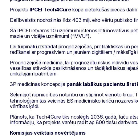
Projektu
IPCEI Tech4Cure
kopā pieteikušas piecas dalībval
Dalībvalstis nodrošinās līdz 403 milj. eiro vērtu publisko f
Šā IPCEI ietvaros 10 uzņēmumi īstenos ļoti inovatīvus pēt
mazie un vidējie uzņēmumi (“MVU”).
Lai turpinātu izstrādāt prognozējošas, profilaktiskas un p
radīšanai ar progresīviem un jauniem digitāliem / mākslīgā 
Prognozējošā medicīnā, lai prognozētu riskus indivīdu veselī
veselības stāvokļa pasliktināšanos un tādējādi laikus ieja
unikālajām īpatnībām.
3P medicīnas koncepcija
panāk labākus pacientu ārst
Sekmējot rūpniecības noturību un stiprinot vienoto tirgu,
tehnoloģijām tas veicinās ES medicīnisko ierīču nozares k
vērtības ķēdi.
Plānots, ka Tech4Cure tiks noslēgts 2036. gadā, taču atsev
informāciju, ka projekts varētu radīt ap 800 tiešu darbvietu
Komisijas veiktais novērtējums