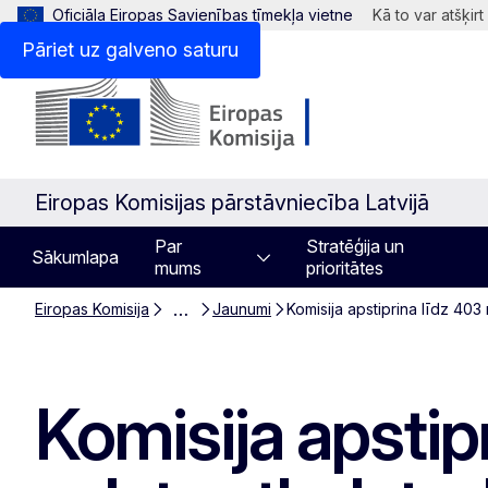
Oficiāla Eiropas Savienības tīmekļa vietne
Kā to var atšķirt
Pāriet uz galveno saturu
Eiropas Komisijas pārstāvniecība Latvijā
Par
Stratēģija un
Sākumlapa
mums
prioritātes
…
Eiropas Komisija
Jaunumi
Komisija apstiprina līdz 403
Komisija apstipr