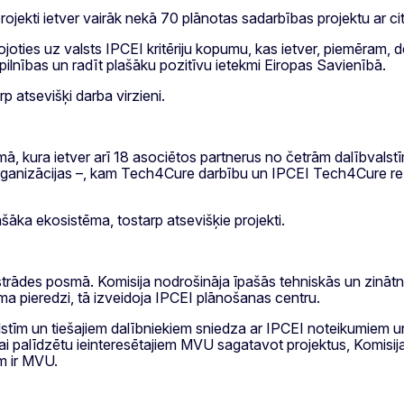
projekti ietver vairāk nekā 70 plānotas sadarbības projektu ar 
ojoties uz valsts IPCEI kritēriju kopumu, kas ietver, piemēram,
epilnības un radīt plašāku pozitīvu ietekmi Eiropas Savienībā.
p atsevišķi darba virzieni.
ā, kura ietver arī 18 asociētos partnerus no četrām dalībvalstīm:
organizācijas –, kam Tech4Cure darbību un IPCEI Tech4Cure rez
šāka ekosistēma, tostarp atsevišķie projekti.
zstrādes posmā. Komisija nodrošināja īpašās tehniskās un zināt
ma pieredzi, tā izveidoja IPCEI plānošanas centru.
stīm un tiešajiem dalībniekiem sniedza ar IPCEI noteikumiem un
i palīdzētu ieinteresētajiem MVU sagatavot projektus, Komisijas
m ir MVU.