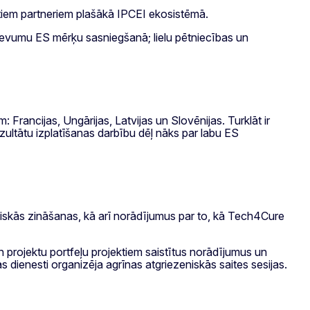
citiem partneriem plašākā IPCEI ekosistēmā.
 devumu ES mērķu sasniegšanā; lielu pētniecības un
 Francijas, Ungārijas, Latvijas un Slovēnijas. Turklāt ir
ultātu izplatīšanas darbību dēļ nāks par labu ES
niskās zināšanas, kā arī norādījumus par to, kā Tech4Cure
 projektu portfeļu projektiem saistītus norādījumus un
 dienesti organizēja agrīnas atgriezeniskās saites sesijas.