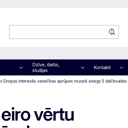
Meklēt
Meklēt
Dzīve, darbs,
Kontakti
studijas
isas Eiropas interesēs veselības aprūpes nozarē sniegs 5 dalībvalstis
 eiro vērtu