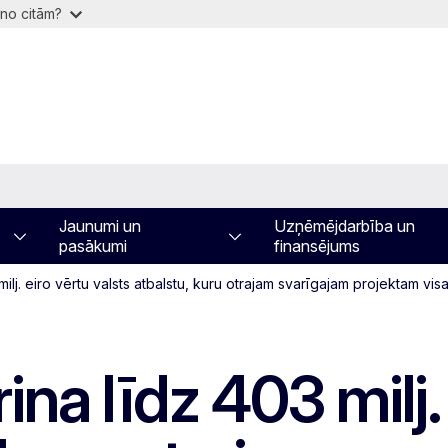
 no citām?
Jaunumi un
Uzņēmējdarbība un
pasākumi
finansējums
 milj. eiro vērtu valsts atbalstu, kuru otrajam svarīgajam projektam v
ina līdz 403 milj.