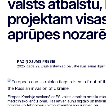
valsts atbalstu
projektam visas
aprūpes nozarē 
PAZIŅOJUMS PRESEI
2025. gada 22. jūlijs
Pārstāvniecība Latvijā
Lasīšanas ilgum
Eiropas Komisija saskaņā ar ES valsts atbalsta noteikumiem i
medicīnisko ierīču jomā. Tas ietver jaunu digitālo un māksl
progresīvo tehnoloģiju pirmo izmantošanu rūpniecībā.