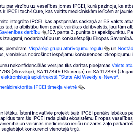
tu par virzību uz veselības jomas IPCEI, kurā paziņoja, ka atbal
s ir IPCEI tech4Cure, kas veltīts medicīniskām ierīcēm ar jauni
 integrēto IPCEI, kas apstiprināts saskaņā ar ES valsts atbalsta
kas tad, ja atbilstību tiem panāk vairākas dalībvalstis, ļauj tām 
Savienības darbību
107. panta 3. punkta b) apakšpunktu. Pazi
s izaugsmi, nodarbinātību un konkurētspēju Eiropas Savienībā.
mus, piemēram,
Vispārējo grupu atbrīvojumu regulu
un
Nostādn
jektus, vienlaikus nodrošinot iespējamu konkurences izkropļojum
ēmumu nekonfidenciālās versijas tiks darītas pieejamas
Valsts atb
17793 (Slovākija), SA.117849 (Slovēnija) un SA.117899 (Ungār
s
elektroniskajā apkārtrakstā “State Aid Weekly e-News”
.
rāldirektorāta IPCEI tīmekļa vietnē
.
 lētāku. Īsteni inovatīvie projekti šajā IPCEI panāks labākus 
apildus tam šis IPCEI rada plašu ekosistēmu Eiropas veselības
 Savienībā un veicinās medicīnisko ierīču nozares zaļo pārkārtoš
saglabājot konkurenci vienotajā tirgū.