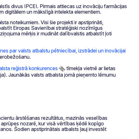
stīs divus IPCEI. Pirmais attiecas uz inovāciju farmācijas
em digitāliem un mākslīgā intelekta elementiem.
 noteikumiem. Visi šie projekti ir apstiprināti,
atbalstīt Eiropas Savienībai stratēģiski nozīmīgus
ņojuma mērķis ir mudināt dalībvalstis atbalstīt ļoti
es par valsts atbalstu pētniecībai, izstrādei un inovācijai
u ierobežošanu.
alsta reģistrā
konkurences
tīmekļa vietnē ar lietas
ija). Jaunākās valsts atbalsta jomā pieņemto lēmumu
pacientu ārstēšanas rezultātus, mazinās veselības
 aprūpes nozarē, kur visā vērtības ķēdē kopīgo
anos. Šodien apstiprinātais atbalsts ļauj investēt