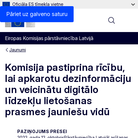
Oficiāla ES tīmekļa vietne
Pāriet uz galveno saturu
Menu
Eiropas Komisijas pārstāvniecība Latvijā
Jaunumi
Komisija pastiprina rīcību,
lai apkarotu dezinformāciju
un veicinātu digitālo
līdzekļu lietošanas
prasmes jauniešu vidū
PAZIŅOJUMS PRESEI
2022. gada 12. oktobris
Pārstāvniecība Latvijā
Lasīšanas