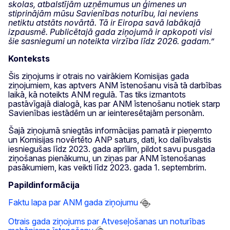
skolas, atbalstījām uzņēmumus un ģimenes un
stiprinājām mūsu Savienības noturību, lai neviens
netiktu atstāts novārtā. Tā ir Eiropa savā labākajā
izpausmē. Publicētajā gada ziņojumā ir apkopoti visi
šie sasniegumi un noteikta virzība līdz 2026. gadam.”
Konteksts
Šis ziņojums ir otrais no vairākiem Komisijas gada
ziņojumiem, kas aptvers ANM īstenošanu visā tā darbības
laikā, kā noteikts ANM regulā. Tas tiks izmantots
pastāvīgajā dialogā, kas par ANM īstenošanu notiek starp
Savienības iestādēm un ar ieinteresētajām personām.
Šajā ziņojumā sniegtās informācijas pamatā ir pieņemto
un Komisijas novērtēto ANP saturs, dati, ko dalībvalstis
iesniegušas līdz 2023. gada aprīlim, pildot savu pusgada
ziņošanas pienākumu, un ziņas par ANM īstenošanas
pasākumiem, kas veikti līdz 2023. gada 1. septembrim.
Papildinformācija
Faktu lapa par ANM gada ziņojumu
Otrais gada ziņojums par Atveseļošanas un noturības