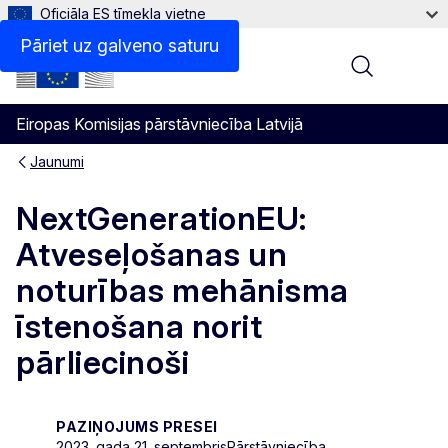
Oficiāla ES tīmekļa vietne
Pāriet uz galveno saturu
Menu
Eiropas Komisijas pārstāvniecība Latvijā
Jaunumi
NextGenerationEU:
Atveseļošanas un
noturības mehānisma
īstenošana norit
pārliecinoši
PAZIŅOJUMS PRESEI
2023. gada 21. septembris
Pārstāvniecība