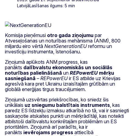
Latvijā
Lasīšanas ilgums: 5 min
Komisija pieņēmusi
otro gada ziņojumu
par
Atveseļošanas un noturības mehānisma (ANM), 800
miljardu eiro vērtā
NextGenerationEU
reformu un
investīciju instrumenta, īstenošanu.
Ziņojumā aplūkots ANM progress, kas
panākts
dalībvalstu ekonomiskās un sociālās
noturības palielināšanā
un
REPowerEU
mērķu
sasniegšanā
–
REPowerEU
ir ES atbilde uz Krievijas
agresīvā kara pret Ukrainu izraisītajām grūtībām un
globālā enerģijas tirgus traucējumiem.
Ziņojumā uzsvērtas priekšrocības, ko sniedz šis
unikālais
uz sniegumu balstītais instruments
, kas
paredz ES līdzekļu izmaksu atkarībā no tā, vai ir sasniegti
saskaņotie atskaites punkti un mērķrādītāji, kas noteikti
atbilstoši dalībvalstu konkrētajām problēmām un ES
prioritātēm. Ziņojumā arī parādīts, ka ir
panākts
ievērojams progress
attiecībā