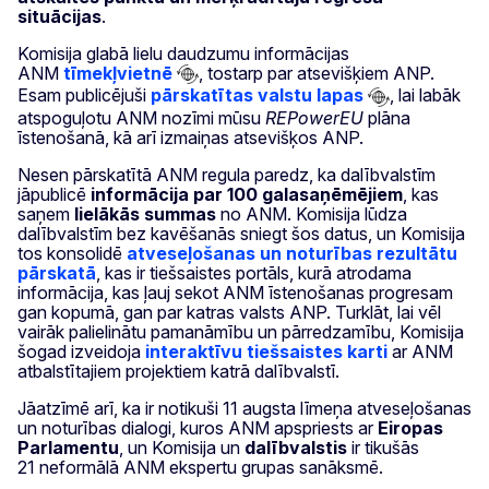
situācijas
.
Komisija glabā lielu daudzumu informācijas
ANM
tīmekļvietnē
, tostarp par atsevišķiem ANP.
Esam publicējuši
pārskatītas valstu lapas
, lai labāk
atspoguļotu ANM nozīmi mūsu
REPowerEU
plāna
īstenošanā, kā arī izmaiņas atsevišķos ANP.
Nesen pārskatītā ANM regula paredz, ka dalībvalstīm
jāpublicē
informācija par 100 galasaņēmējiem
, kas
saņem
lielākās summas
no ANM. Komisija lūdza
dalībvalstīm bez kavēšanās sniegt šos datus, un Komisija
tos konsolidē
atveseļošanas un noturības rezultātu
pārskatā
, kas ir tiešsaistes portāls, kurā atrodama
informācija, kas ļauj sekot ANM īstenošanas progresam
gan kopumā, gan par katras valsts ANP. Turklāt, lai vēl
vairāk palielinātu pamanāmību un pārredzamību, Komisija
šogad izveidoja
interaktīvu tiešsaistes karti
ar ANM
atbalstītajiem projektiem katrā dalībvalstī.
Jāatzīmē arī, ka ir notikuši 11 augsta līmeņa atveseļošanas
un noturības dialogi, kuros ANM apspriests ar
Eiropas
Parlamentu
, un Komisija un
dalībvalstis
ir tikušās
21 neformālā ANM ekspertu grupas sanāksmē.