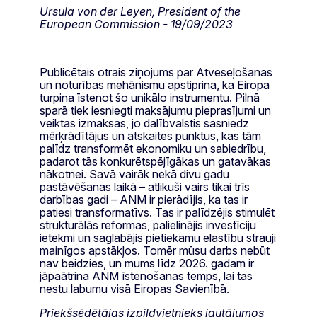
Ursula von der Leyen, President of the
European Commission - 19/09/2023
Publicētais otrais ziņojums par Atveseļošanas
un noturības mehānismu apstiprina, ka Eiropa
turpina īstenot šo unikālo instrumentu. Pilnā
sparā tiek iesniegti maksājumu pieprasījumi un
veiktas izmaksas, jo dalībvalstis sasniedz
mērķrādītājus un atskaites punktus, kas tām
palīdz transformēt ekonomiku un sabiedrību,
padarot tās konkurētspējīgākas un gatavākas
nākotnei. Savā vairāk nekā divu gadu
pastāvēšanas laikā – atlikuši vairs tikai trīs
darbības gadi – ANM ir pierādījis, ka tas ir
patiesi transformatīvs. Tas ir palīdzējis stimulēt
strukturālās reformas, palielinājis investīciju
ietekmi un saglabājis pietiekamu elastību strauji
mainīgos apstākļos. Tomēr mūsu darbs nebūt
nav beidzies, un mums līdz 2026. gadam ir
jāpaātrina ANM īstenošanas temps, lai tas
nestu labumu visā Eiropas Savienībā.
Priekšsēdētājas izpildvietnieks jautājumos