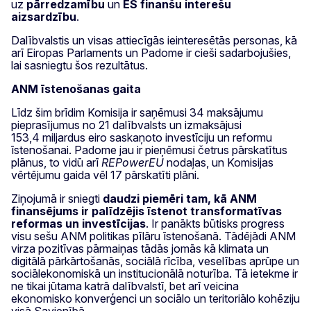
uz
pārredzamību
un
ES
finanšu interešu
aizsardzību
.
Dalībvalstis un visas attiecīgās ieinteresētās personas, kā
arī Eiropas Parlaments un Padome ir cieši sadarbojušies,
lai sasniegtu šos rezultātus.
ANM īstenošanas gaita
Līdz šim brīdim Komisija ir saņēmusi 34 maksājumu
pieprasījumus no 21 dalībvalsts un izmaksājusi
153,4 miljardus eiro saskaņoto investīciju un reformu
īstenošanai. Padome jau ir pieņēmusi četrus pārskatītus
plānus, to vidū arī
REPowerEU
nodaļas, un Komisijas
vērtējumu gaida vēl 17 pārskatīti plāni.
Ziņojumā ir sniegti
daudzi piemēri tam, kā ANM
finansējums ir palīdzējis īstenot transformatīvas
reformas un investīcijas
. Ir panākts būtisks progress
visu sešu ANM politikas pīlāru īstenošanā. Tādējādi ANM
virza pozitīvas pārmaiņas tādās jomās kā klimata un
digitālā pārkārtošanās, sociālā rīcība, veselības aprūpe un
sociālekonomiskā un institucionālā noturība. Tā ietekme ir
ne tikai jūtama katrā dalībvalstī, bet arī veicina
ekonomisko konverģenci un sociālo un teritoriālo kohēziju
visā Savienībā.