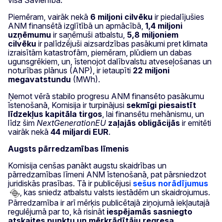
Piemēram, vairāk nekā
6 miljoni cilvēku
ir piedalījušies
ANM finansētā izglītībā un apmācībā,
1,4 miljoni
uzņēmumu
ir saņēmuši atbalstu,
5,8 miljoniem
cilvēku
ir palīdzējuši aizsardzības pasākumi pret klimata
izraisītām katastrofām, piemēram, plūdiem un dabas
ugunsgrēkiem, un, īstenojot dalībvalstu atveseļošanas un
noturības plānus (ANP), ir ietaupīti
22 miljoni
megavatstundu
(MWh).
Ņemot vērā stabilo progresu ANM finansēto pasākumu
īstenošanā, Komisija ir turpinājusi
sekmīgi piesaistīt
līdzekļus kapitāla tirgos
, lai finansētu mehānismu, un
līdz šim
NextGenerationEU
zaļajās obligācijās
ir emitēti
vairāk nekā
44 miljardi EUR
.
Augsts pārredzamības līmenis
Komisija cenšas panākt augstu skaidrības un
pārredzamības līmeni ANM īstenošanā, pat pārsniedzot
juridiskās prasības. Tā ir publicējusi
sešus norādījumus
, kas sniedz atbalstu valsts iestādēm un skaidrojumus.
Pārredzamība ir arī mērķis publicētajā ziņojumā iekļautajā
regulējumā par to, kā risināt
iespējamās sasniegto
atskaites punktu un mērķrādītāju regresa