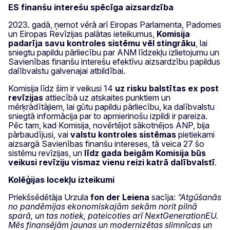
ES finanšu interešu spēcīga aizsardzība
2023. gadā, ņemot vērā arī Eiropas Parlamenta, Padomes
un Eiropas Revīzijas palātas ieteikumus,
Komisija
padarīja savu kontroles sistēmu vēl stingrāku
, lai
sniegtu papildu pārliecību par ANM līdzekļu izlietojumu un
Savienības finanšu interešu efektīvu aizsardzību papildus
dalībvalstu galvenajai atbildībai.
Komisija līdz šim ir veikusi 14
uz risku balstītas ex post
revīzijas
attiecībā uz atskaites punktiem un
mērķrādītājiem, lai gūtu papildu pārliecību, ka dalībvalstu
sniegtā informācija par to apmierinošu izpildi ir pareiza.
Pēc tam, kad Komisija, novērtējot sākotnējos ANP, bija
pārbaudījusi, vai
valstu kontroles sistēmas
pietiekami
aizsargā Savienības finanšu intereses, tā veica 27 šo
sistēmu revīzijas, un
līdz gada beigām Komisija būs
veikusi revīziju vismaz vienu reizi katrā dalībvalstī
.
Kolēģijas locekļu izteikumi
Priekšsēdētāja Urzula
fon der Leiena
sacīja:
“Atgūšanās
no pandēmijas ekonomiskajām sekām norit pilnā
sparā, un tas notiek, pateicoties arī NextGenerationEU.
Mēs finansējām jaunas un modernizētas slimnīcas un