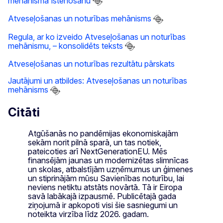
mehānisma īstenošanu
Atveseļošanas un noturības mehānisms
Regula, ar ko izveido Atveseļošanas un noturības
mehānismu, – konsolidēts teksts
Atveseļošanas un noturības rezultātu pārskats
Jautājumi un atbildes: Atveseļošanas un noturības
mehānisms
Citāti
Atgūšanās no pandēmijas ekonomiskajām
sekām norit pilnā sparā, un tas notiek,
pateicoties arī NextGenerationEU. Mēs
finansējām jaunas un modernizētas slimnīcas
un skolas, atbalstījām uzņēmumus un ģimenes
un stiprinājām mūsu Savienības noturību, lai
neviens netiktu atstāts novārtā. Tā ir Eiropa
savā labākajā izpausmē. Publicētajā gada
ziņojumā ir apkopoti visi šie sasniegumi un
noteikta virzība līdz 2026. gadam.