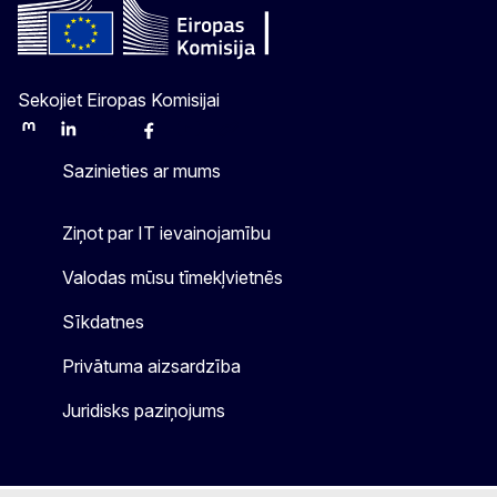
Sekojiet Eiropas Komisijai
Mastodon
LinkedIn
Bluesky
Facebook
Youtube
Other
Sazinieties ar mums
Ziņot par IT ievainojamību
Valodas mūsu tīmekļvietnēs
Sīkdatnes
Privātuma aizsardzība
Juridisks paziņojums