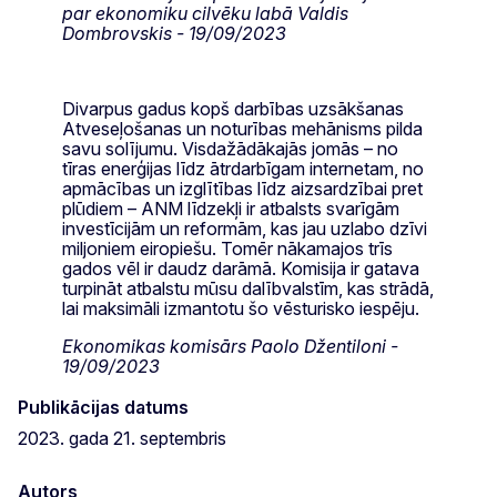
par ekonomiku cilvēku labā Valdis
Dombrovskis - 19/09/2023
Divarpus gadus kopš darbības uzsākšanas
Atveseļošanas un noturības mehānisms pilda
savu solījumu. Visdažādākajās jomās – no
tīras enerģijas līdz ātrdarbīgam internetam, no
apmācības un izglītības līdz aizsardzībai pret
plūdiem – ANM līdzekļi ir atbalsts svarīgām
investīcijām un reformām, kas jau uzlabo dzīvi
miljoniem eiropiešu. Tomēr nākamajos trīs
gados vēl ir daudz darāmā. Komisija ir gatava
turpināt atbalstu mūsu dalībvalstīm, kas strādā,
lai maksimāli izmantotu šo vēsturisko iespēju.
Ekonomikas komisārs Paolo Džentiloni -
19/09/2023
Publikācijas datums
2023. gada 21. septembris
Autors