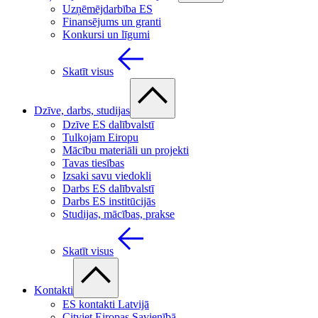
Uzņēmējdarbība ES
Finansējums un granti
Konkursi un līgumi
Skatīt visus
Dzīve, darbs, studijas
Dzīve ES dalībvalstī
Tulkojam Eiropu
Mācību materiāli un projekti
Tavas tiesības
Izsaki savu viedokli
Darbs ES dalībvalstī
Darbs ES institūcijās
Studijas, mācības, prakse
Skatīt visus
Kontakti
ES kontakti Latvijā
Citviet Eiropas Savienībā