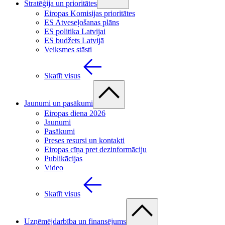
Stratēģija un prioritātes
Eiropas Komisijas prioritātes
ES Atveseļošanas plāns
ES politika Latvijai
ES budžets Latvijā
Veiksmes stāsti
Skatīt visus
Jaunumi un pasākumi
Eiropas diena 2026
Jaunumi
Pasākumi
Preses resursi un kontakti
Eiropas cīņa pret dezinformāciju
Publikācijas
Video
Skatīt visus
Uzņēmējdarbība un finansējums