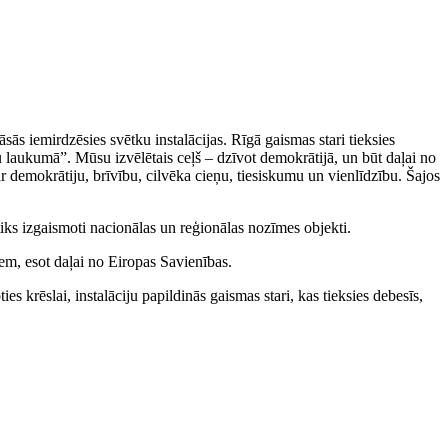
sās iemirdzēsies svētku instalācijas. Rīgā gaismas stari tieksies
laukumā”. Mūsu izvēlētais ceļš – dzīvot demokrātijā, un būt daļai no
r demokrātiju, brīvību, cilvēka cieņu, tiesiskumu un vienlīdzību. Šajos
tiks izgaismoti nacionālas un reģionālas nozīmes objekti.
iem, esot daļai no Eiropas Savienības.
s krēslai, instalāciju papildinās gaismas stari, kas tieksies debesīs,