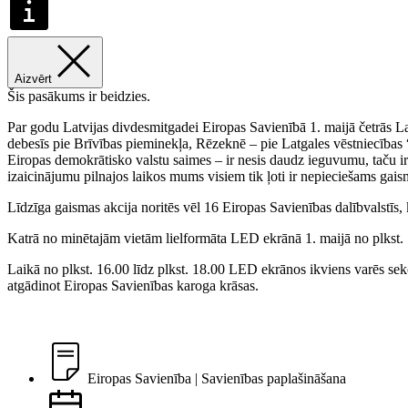
Aizvērt
Šis pasākums ir beidzies.
Par godu Latvijas divdesmitgadei Eiropas Savienībā 1. maijā četrās La
debesīs pie Brīvības pieminekļa, Rēzeknē – pie Latgales vēstniecības
Eiropas demokrātisko valstu saimes – ir nesis daudz ieguvumu, taču ir 
izaicinājumu pilnajos laikos mums visiem tik ļoti ir nepieciešams gai
Līdzīga gaismas akcija noritēs vēl 16 Eiropas Savienības dalībvalstīs,
Katrā no minētajām vietām lielformāta LED ekrānā 1. maijā no plkst. 
Laikā no plkst. 16.00 līdz plkst. 18.00 LED ekrānos ikviens varēs sekot 
atgādinot Eiropas Savienības karoga krāsas.
Eiropas Savienība | Savienības paplašināšana