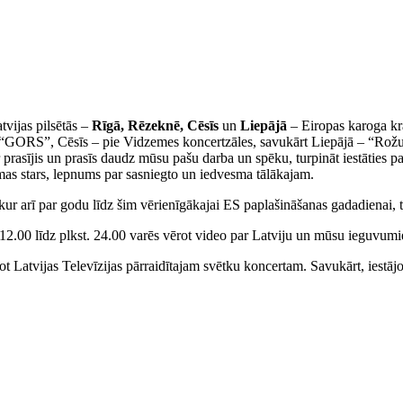
tvijas pilsētās –
Rīgā, Rēzeknē, Cēsīs
un
Liepājā
– Eiropas karoga krā
 “GORS”, Cēsīs – pie Vidzemes koncertzāles, savukārt Liepājā – “Rožu 
prasījis un prasīs daudz mūsu pašu darba un spēku, turpināt iestāties pa
smas stars, lepnums par sasniegto un iedvesma tālākajam.
 kur arī par godu līdz šim vērienīgākajai ES paplašināšanas gadadienai, 
12.00 līdz plkst. 24.00 varēs vērot video par Latviju un mūsu ieguvum
Latvijas Televīzijas pārraidītajam svētku koncertam. Savukārt, iestājotie