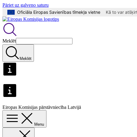
Pāriet uz galveno saturu
Oficiāla Eiropas Savienības tīmekļa vietne
Kā to var atšķir
Meklēt
Meklēt
Eiropas Komisijas pārstāvniecība Latvijā
Menu