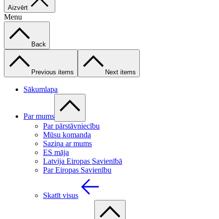
Aizvērt
Menu
Back
Previous items
Next items
Sākumlapa
Par mums
Par pārstāvniecību
Mūsu komanda
Saziņa ar mums
ES māja
Latvija Eiropas Savienībā
Par Eiropas Savienību
Skatīt visus