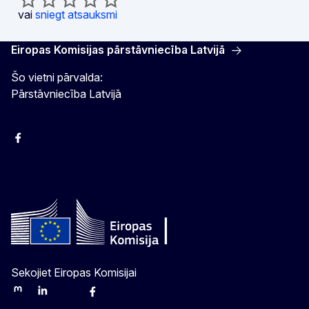
vai
sniegt atsauksmi
Eiropas Komisijas pārstāvniecība Latvijā
Šo vietni pārvalda:
Pārstāvniecība Latvijā
Facebook
Instagram
Twitter
Sekojiet Eiropas Komisijai
Mastodon
LinkedIn
Bluesky
Facebook
Youtube
Other