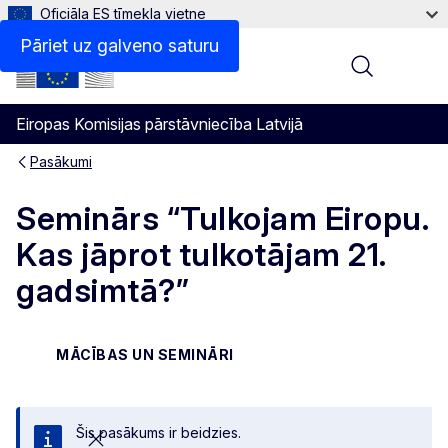
Oficiāla ES tīmekļa vietne
Pāriet uz galveno saturu
Menu
Eiropas Komisijas pārstāvniecība Latvijā
Pasākumi
Seminārs “Tulkojam Eiropu.
Kas jāprot tulkotājam 21.
gadsimtā?”
MĀCĪBAS UN SEMINĀRI
Šis pasākums ir beidzies.