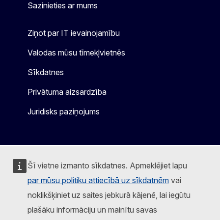
Sazinieties ar mums
Ziņot par IT ievainojamību
Valodas mūsu tīmekļvietnēs
Sīkdatnes
Privātuma aizsardzība
Juridisks paziņojums
Šī vietne izmanto sīkdatnes. Apmeklējiet lapu
par mūsu politiku attiecībā uz sīkdatnēm
vai
noklikšķiniet uz saites jebkurā kājenē, lai iegūtu
plašāku informāciju un mainītu savas