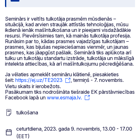
Aizvērt
Seminārs ir veltīts tulkotāja prasmēm mūsdienās –
situācijā, kad arvien straujāk attīstās tehnoloģijas, mūsu
ikdienā ienāk mašīntulkošana un ir pieejami visdažādākie
resursi. Pievērsīsimies tam, kā mainās tulkotāja profesija.
Runāsim par to, kādas prasmes vajadzīgas tulkotājam –
prasmes, kas bijušas nepieciešamas vienmēr, un jaunas
prasmes, kas jāapgūst pašlaik. Seminārā tiks aplūkota arī
tulku un tulkotāju standartu izstrāde, tulkotāja un mākslīgā
intelekta attiecības, kā arī mašīntulkojumu pēcrediģēšana.
Ja vēlaties apmeklēt semināru klātienē, piesakieties
šeit:
https://ej.uz/TE2023
, termiņš - 7. novembris.
Vietu skaits ir ierobežots.
Pasākumam tiks nodrošināta tiešraide EK pārstāvniecības
Facebook lapā un
www.esmaja.lv.
tulkošana
ceturtdiena, 2023. gada 9. novembris, 13.00 - 17.00
(EET)