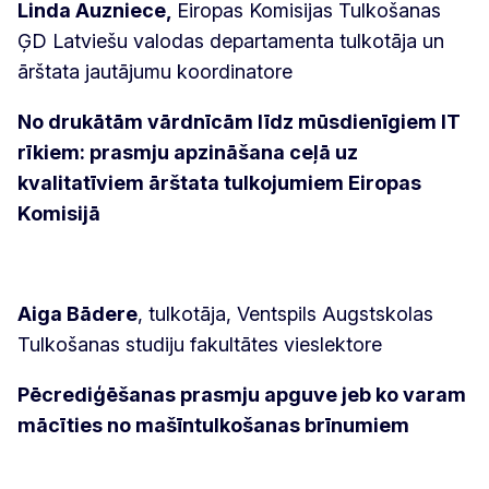
Linda Auzniece,
Eiropas Komisijas Tulkošanas
ĢD Latviešu valodas departamenta
tulkotāja un
ārštata jautājumu koordinatore
No drukātām vārdnīcām līdz mūsdienīgiem IT
rīkiem: prasmju apzināšana ceļā uz
kvalitatīviem ārštata tulkojumiem Eiropas
Komisijā
Aiga Bādere
, tulkotāja, Ventspils Augstskolas
Tulkošanas studiju fakultātes vieslektore
Pēcrediģēšanas prasmju apguve jeb ko varam
mācīties no mašīntulkošanas brīnumiem