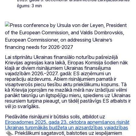
ilgums: 3 min
Lai stiprinātu Ukrainas finansiālo noturību pašreizējā
Krievijas agresijas kara laikā, Eiropas Komisija šodien nāk
klajā ar diviem risinājumiem Ukrainas finansējuma
vajadzībām 2026.–2027. gadā: ES aizņēmumi un
reparāciju aizdevums. Abiem risinājumiem pamatā ir
visaptverošs piecu tiesību aktu priekšlikumu kopums. Tā
kā Krievija joprojām ne mazākā mērā nav izrādījusi vēlmi
panākt taisnīgu un ilgtspējīgu mieru, spiediens uz Ukrainas
resursiem turpina pieaugt, un tādēļ pastāvīgs ES atbalsts ir
vēl jo svarīgāks.
Piedāvātie risinājumi ir būtisks solis, atbildot uz
Eiropadomes 2025. gada 23. oktobra apņemšanos risināt
Ukrainas turpmākās budžeta un aizsardzības vajadzības
. Priekšlikumi sagatavoti, balstoties uz iespējamiem