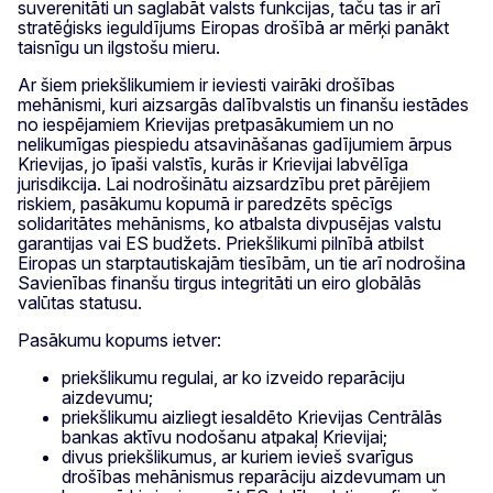
suverenitāti un saglabāt valsts funkcijas, taču tas ir arī
stratēģisks ieguldījums Eiropas drošībā ar mērķi panākt
taisnīgu un ilgstošu mieru.
Ar šiem priekšlikumiem ir ieviesti vairāki drošības
mehānismi, kuri aizsargās dalībvalstis un finanšu iestādes
no iespējamiem Krievijas pretpasākumiem un no
nelikumīgas piespiedu atsavināšanas gadījumiem ārpus
Krievijas, jo īpaši valstīs, kurās ir Krievijai labvēlīga
jurisdikcija. Lai nodrošinātu aizsardzību pret pārējiem
riskiem, pasākumu kopumā ir paredzēts spēcīgs
solidaritātes mehānisms, ko atbalsta divpusējas valstu
garantijas vai ES budžets. Priekšlikumi pilnībā atbilst
Eiropas un starptautiskajām tiesībām, un tie arī nodrošina
Savienības finanšu tirgus integritāti un eiro globālās
valūtas statusu.
Pasākumu kopums ietver:
priekšlikumu regulai, ar ko izveido reparāciju
aizdevumu;
priekšlikumu aizliegt iesaldēto Krievijas Centrālās
bankas aktīvu nodošanu atpakaļ Krievijai;
divus priekšlikumus, ar kuriem ievieš svarīgus
drošības mehānismus reparāciju aizdevumam un