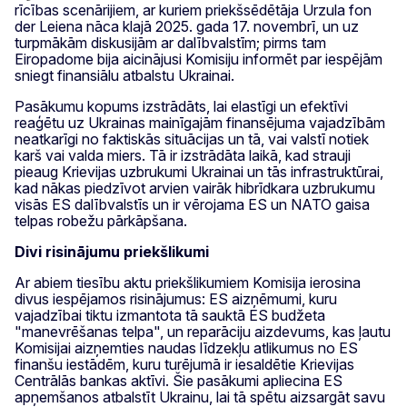
rīcības scenārijiem, ar kuriem priekšsēdētāja Urzula fon
der Leiena nāca klajā 2025. gada 17. novembrī, un uz
turpmākām diskusijām ar dalībvalstīm; pirms tam
Eiropadome bija aicinājusi Komisiju informēt par iespējām
sniegt finansiālu atbalstu Ukrainai.
Pasākumu kopums izstrādāts, lai elastīgi un efektīvi
reaģētu uz Ukrainas mainīgajām finansējuma vajadzībām
neatkarīgi no faktiskās situācijas un tā, vai valstī notiek
karš vai valda miers. Tā ir izstrādāta laikā, kad strauji
pieaug Krievijas uzbrukumi Ukrainai un tās infrastruktūrai,
kad nākas piedzīvot arvien vairāk hibrīdkara uzbrukumu
visās ES dalībvalstīs un ir vērojama ES un NATO gaisa
telpas robežu pārkāpšana.
Divi risinājumu priekšlikumi
Ar abiem tiesību aktu priekšlikumiem Komisija ierosina
divus iespējamos risinājumus: ES aizņēmumi, kuru
vajadzībai tiktu izmantota tā sauktā ES budžeta
"manevrēšanas telpa", un reparāciju aizdevums, kas ļautu
Komisijai aizņemties naudas līdzekļu atlikumus no ES
finanšu iestādēm, kuru turējumā ir iesaldētie Krievijas
Centrālās bankas aktīvi. Šie pasākumi apliecina ES
apņemšanos atbalstīt Ukrainu, lai tā spētu aizsargāt savu