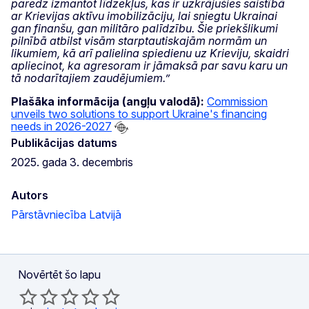
paredz izmantot līdzekļus, kas ir uzkrājušies saistībā
ar Krievijas aktīvu imobilizāciju, lai sniegtu Ukrainai
gan finanšu, gan militāro palīdzību. Šie priekšlikumi
pilnībā atbilst visām starptautiskajām normām un
likumiem, kā arī palielina spiedienu uz Krieviju, skaidri
apliecinot, ka agresoram ir jāmaksā par savu karu un
tā nodarītajiem zaudējumiem.”
Plašāka informācija (angļu valodā):
Commission
unveils two solutions to support Ukraine's financing
needs in 2026-2027
Publikācijas datums
2025. gada 3. decembris
Autors
Pārstāvniecība Latvijā
Novērtēt šo lapu