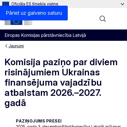
Oficiāla ES tīmekļa vietne
Pāriet uz galveno saturu
Menu
Eiropas Komisijas pārstāvniecība Latvijā
Jaunumi
Komisija paziņo par diviem
risinājumiem Ukrainas
finansējuma vajadzību
atbalstam 2026.–2027.
gadā
PAZIŅOJUMS PRESEI
2025. gada 3. decembris
Pārstāvniecība Latvijā
Lasīšanas