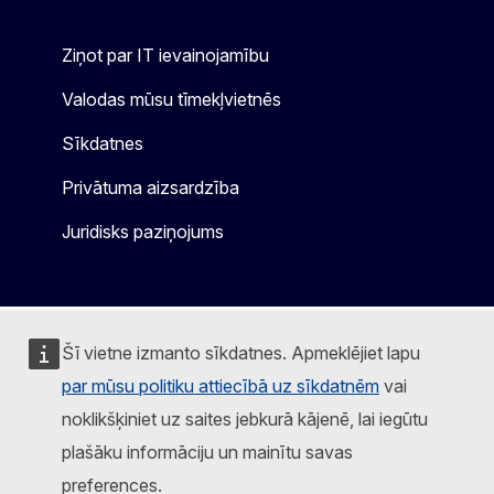
Ziņot par IT ievainojamību
Valodas mūsu tīmekļvietnēs
Sīkdatnes
Privātuma aizsardzība
Juridisks paziņojums
Šī vietne izmanto sīkdatnes. Apmeklējiet lapu
par mūsu politiku attiecībā uz sīkdatnēm
vai
noklikšķiniet uz saites jebkurā kājenē, lai iegūtu
plašāku informāciju un mainītu savas
preferences.