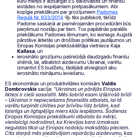
kuru mērķis ir aizsargāt ES dalībvalstis un finanšu
iestādes no iespējamiem pretpasākumiem. Abi
kopīgie priekšlikumi par grozījumiem
Padomes
Regulā Nr. 833/2014
tiks publiskoti, tiklīdz
Padome saskaņā ar piemērojamām procedūrām būs
pieņēmusi nostāju par tiem. Tos papildinās paralēls
priekšlikums Padomes lēmumam, ko iesniegs Augstā
pārstāve ārlietās un drošības politikas jautājumos un
Eiropas Komisijas priekšsēdētāja vietniece Kaja
Kallasa
, un
ierosināto grozījumu pašreizējā daudzgadu finanšu
shēmā, lai, atbalstot aizdevumu Ukrainai, varētu
izmantot ES budžetu, tādējādi atvieglojot abu
ierosināto risinājumu ieviešanu.
ES ekonomikas un produktivitātes komisārs
Valdis
Dombrovskis
sacīja:
“Ukrainas un pārējās Eiropas
likteņi ir cieši sasaistīti. Mēs šobrīd esam izšķirošā brīdī
– Ukrainai ir nepieciešams finansiāls atbalsts, lai tā
varētu turpināt cīnīties par brīvību līdz brīdim, kad
taisnīgs un ilgtspējīgs miers kļūs iespējams. Šodienas
Eiropas Komisijas priekšlikumi atbalsta šo mērķi,
vienlaicīgi nodrošinot, ka Krievijas kara izmaksas
negulstas tikai uz Eiropas nodokļu maksātāju pleciem.
Cita starpā mēs piedāvājam reparāciju aizdevumu, kas