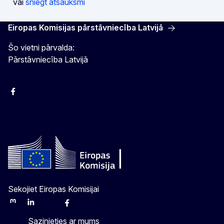
vai
sniegt atsauksmi
Eiropas Komisijas pārstāvniecība Latvijā
Šo vietni pārvalda:
Pārstāvniecība Latvijā
Facebook
Instagram
Twitter
Sekojiet Eiropas Komisijai
Mastodon
LinkedIn
Bluesky
Facebook
Youtube
Other
Sazinieties ar mums