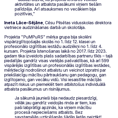
aktivitātes un atbalsta pasākumi viņiem tiešām
palīdzēja. Arī atsauksmes no vecākiem bija
pozitīvas,"
Ineta Lāce–Sējāne
, Cēsu Pilsētas vidusskolas direktora
vietniece audzināšanas darbā un skolotāja.
Projekta "PuMPuRS" mērķa grupa bija skolēni
vispārizglītojošajās skolās no 1. līdz 12. klasei un
profesionālo izglītības iestāžu audzēkņi no 1. līdz 4.
kursam. Projekta īstenošanas laikā no 2017. līdz 2023.
gadam tika izveidots plašs sadarbības partneru tīkls – tajā
piedalījās gandrīz visas vietējās pašvaldības, kā arī 599
vispārējās izglītības un profesionālās izglītības iestādes,
mērķtiecīgi nodrošinot atbalstu un veicinot izpratni par
priekšlaicīgu mācību pārtraukšanu gan pedagogu, gan
izglītojamo, gan vecāku vidū. Visi iesaistītie mācījās
atpazīt riskus un piemeklēt tiem atbilstošus individuālā
atbalsta pasākumus un risinājumus.
Ja sākumā jaunieši bija nedaudz piesardzīgi,
vēlāk jau gandrīz veidojās rinda ar tiem, kas
paši labprātīgi apzinās, ka viņiem mācību
procesā nepieciešams atbalsts. Bez
savstarpējās uzticēšanās šādās lietās neiztikt!