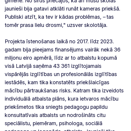
ģimenē. No sirds priecājos, ka arī mūsu skolas
jaunieši bija gatavi atklāti runāt kameras priekšā.
Publiski atzīt, ka tev ir kādas problēmas, – tas
tomēr prasa lielu drosmi," uzsver skolotāja.
Projekta īstenošanas laikā no 2017. līdz 2023.
gadam bija pieejams finansējums vairāk nekā 36
miljonu eiro apmērā, līdz ar to atbalstu kopumā
visā Latvijā saņēma 43 361 izglītojamais
vispārējās izglītības un profesionālās izglītības
iestādēs, kam tika konstatēts priekšlaicīgas
mācību pārtraukšanas risks. Katram tika izveidots
individuālā atbalsta plāns, kura ietvaros mācību
priekšmetos tika sniegts pedagogu papildu
konsultatīvais atbalsts un nodrošināts citu
speciālistu, piemēram, psihologa, sociālā