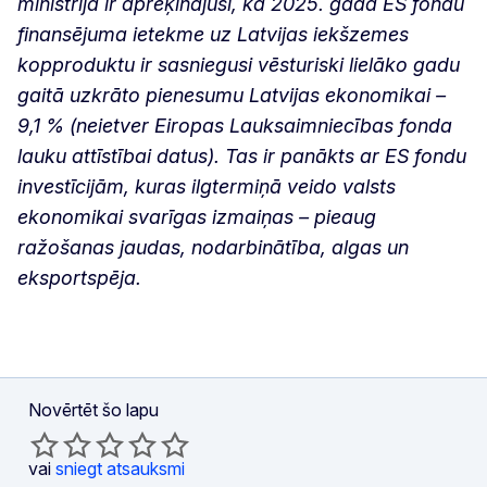
ministrija ir aprēķinājusi, ka 2025. gadā ES fondu
finansējuma ietekme uz Latvijas iekšzemes
kopproduktu ir sasniegusi vēsturiski lielāko gadu
gaitā uzkrāto pienesumu Latvijas ekonomikai –
9,1 % (neietver Eiropas Lauksaimniecības fonda
lauku attīstībai datus). Tas ir panākts ar ES fondu
investīcijām, kuras ilgtermiņā veido valsts
ekonomikai svarīgas izmaiņas – pieaug
ražošanas jaudas, nodarbinātība, algas un
eksportspēja.
Novērtēt šo lapu
vai
sniegt atsauksmi