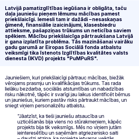
Latvijā pamatizglītības iegūšana ir obligāta, taču
daļa jauniešu pieņem lēmumu mācības pamest
priekšlaicīgi. Iemesli tam ir dažādi – nesaskaņas
ģimenē, finansiālie izaicinājumi, klasesbiedru
attieksme, pašapziņas trūkums un neticība saviem
spēkiem. Mācību priekšlaicīga pārtraukšana Latvijā
ir gana izplatīta problēma. Tās mazināšanai vairāku
gadu garumā ar Eiropas Sociālā fonda atbalstu
veiksmīgi tika īstenots Izglītības kvalitātes valsts
dienesta (IKVD) projekts "PuMPuRS".
Jauniešiem, kuri priekšlaicīgi pārtrauc mācības, biežāk
vērojams prasmju un kvalifikācijas trūkums. Tas rada
lielāku bezdarba, sociālās atstumtības un nabadzības
risku nākotnē, tāpēc ir svarīgi jau laikus identificēt bērnus
un jauniešus, kuriem pastāv risks pārtraukt mācības, un
sniegt viņiem personalizētu atbalstu.
"Jāatzīst, ka tieši jauniešu atsaucība un
uzticēšanās bija viens no stūrakmeņiem, kāpēc
projekts bija tik veiksmīgs. Mēs no viņiem jutām
ieinteresētību un saņēmām atgriezenisko saiti
– daudzi atzina, ka projekta ietvaros veiktās