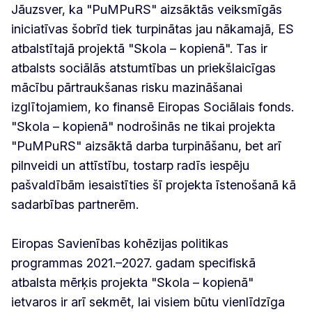
Jāuzsver, ka "PuMPuRS" aizsāktās veiksmīgās
iniciatīvas šobrīd tiek turpinātas jau nākamajā, ES
atbalstītajā projektā "Skola – kopienā". Tas ir
atbalsts sociālās atstumtības un priekšlaicīgas
mācību pārtraukšanas risku mazināšanai
izglītojamiem, ko finansē Eiropas Sociālais fonds.
"Skola – kopienā" nodrošinās ne tikai projekta
"PuMPuRS" aizsāktā darba turpināšanu, bet arī
pilnveidi un attīstību, tostarp radīs iespēju
pašvaldībām iesaistīties šī projekta īstenošanā kā
sadarbības partnerēm.
Eiropas Savienības kohēzijas politikas
programmas 2021.–2027. gadam specifiskā
atbalsta mērķis projekta "Skola – kopienā"
ietvaros ir arī sekmēt, lai visiem būtu vienlīdzīga