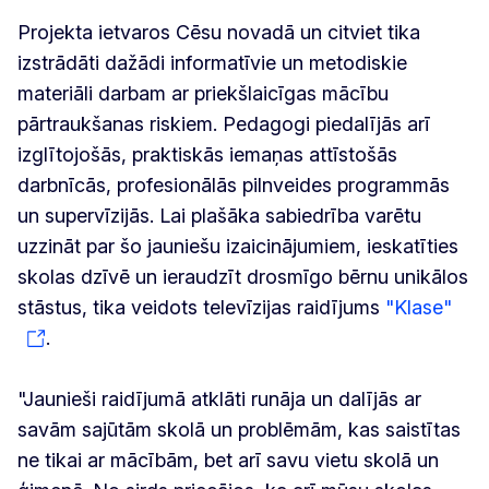
Projekta ietvaros Cēsu novadā un citviet tika
izstrādāti dažādi informatīvie un metodiskie
materiāli darbam ar priekšlaicīgas mācību
pārtraukšanas riskiem. Pedagogi piedalījās arī
izglītojošās, praktiskās iemaņas attīstošās
darbnīcās, profesionālās pilnveides programmās
un supervīzijās. Lai plašāka sabiedrība varētu
uzzināt par šo jauniešu izaicinājumiem, ieskatīties
skolas dzīvē un ieraudzīt drosmīgo bērnu unikālos
stāstus, tika veidots televīzijas raidījums
"Klase"
.
"Jaunieši raidījumā atklāti runāja un dalījās ar
savām sajūtām skolā un problēmām, kas saistītas
ne tikai ar mācībām, bet arī savu vietu skolā un