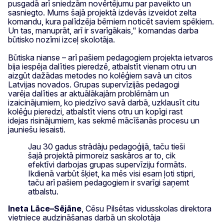
pusgadā arī sniedzām novērtējumu par paveikto un
sasniegto. Mums šajā projektā izdevās izveidot zelta
komandu, kura palīdzēja bērniem noticēt saviem spēkiem.
Un tas, manuprāt, arī ir svarīgākais," komandas darba
būtisko nozīmi izceļ skolotāja.
Būtiska nianse – arī pašiem pedagogiem projekta ietvaros
bija iespēja dalīties pieredzē, atbalstīt vienam otru un
aizgūt dažādas metodes no kolēģiem savā un citos
Latvijas novados. Grupas supervīzijās pedagogi
varēja dalīties ar aktuālākajām problēmām un
izaicinājumiem, ko piedzīvo savā darbā, uzklausīt citu
kolēģu pieredzi, atbalstīt viens otru un kopīgi rast
idejas risinājumiem, kas sekmē mācīšanās procesu un
jauniešu iesaisti.
Jau 30 gadus strādāju pedagoģijā, taču tieši
šajā projektā pirmoreiz saskāros ar to, cik
efektīvi darbojas grupas supervīziju formāts.
Ikdienā varbūt šķiet, ka mēs visi esam ļoti stipri,
taču arī pašiem pedagogiem ir svarīgi saņemt
atbalstu.
Ineta Lāce–Sējāne
, Cēsu Pilsētas vidusskolas direktora
vietniece audzināšanas darbā un skolotāja