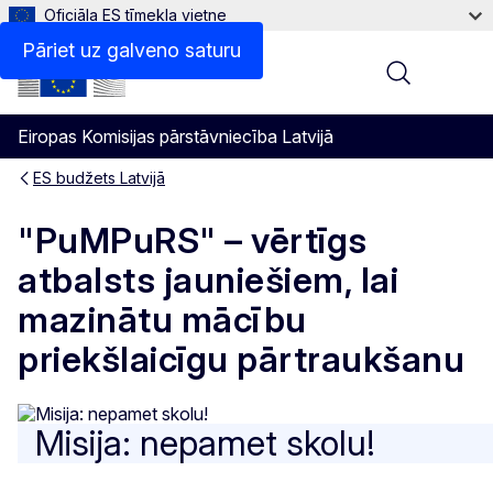
Oficiāla ES tīmekļa vietne
Pāriet uz galveno saturu
Menu
Eiropas Komisijas pārstāvniecība Latvijā
ES budžets Latvijā
"PuMPuRS" – vērtīgs
atbalsts jauniešiem, lai
mazinātu mācību
priekšlaicīgu pārtraukšanu
Misija: nepamet skolu!