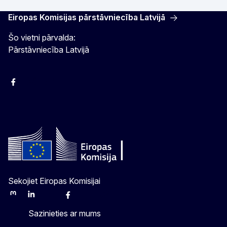
Eiropas Komisijas pārstāvniecība Latvijā
Šo vietni pārvalda:
Pārstāvniecība Latvijā
Facebook
Instagram
Twitter
Sekojiet Eiropas Komisijai
Mastodon
LinkedIn
Bluesky
Facebook
Youtube
Other
Sazinieties ar mums