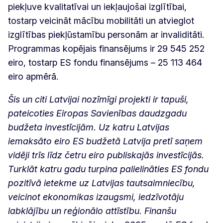
piekļuve kvalitatīvai un iekļaujošai izglītībai,
tostarp veicināt mācību mobilitāti un atvieglot
izglītības piekļūstamību personām ar invaliditāti.
Programmas kopējais finansējums ir 29 545 252
eiro, tostarp ES fondu finansējums – 25 113 464
eiro apmērā.
Šis un citi Latvijai nozīmīgi projekti ir tapuši,
pateicoties Eiropas Savienības daudzgadu
budžeta investīcijām. Uz katru Latvijas
iemaksāto eiro ES budžetā Latvija pretī saņem
vidēji trīs līdz četru eiro publiskajās investīcijās.
Turklāt katru gadu turpina palielināties ES fondu
pozitīvā ietekme uz Latvijas tautsaimniecību,
veicinot ekonomikas izaugsmi, iedzīvotāju
labklājību un reģionālo attīstību. Finanšu