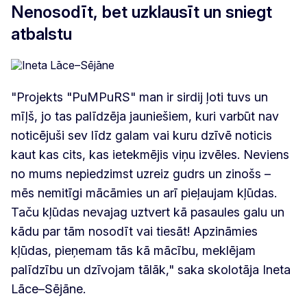
Nenosodīt, bet uzklausīt un sniegt
atbalstu
"Projekts "PuMPuRS" man ir sirdij ļoti tuvs un
mīļš, jo tas palīdzēja jauniešiem, kuri varbūt nav
noticējuši sev līdz galam vai kuru dzīvē noticis
kaut kas cits, kas ietekmējis viņu izvēles. Neviens
no mums nepiedzimst uzreiz gudrs un zinošs –
mēs nemitīgi mācāmies un arī pieļaujam kļūdas.
Taču kļūdas nevajag uztvert kā pasaules galu un
kādu par tām nosodīt vai tiesāt! Apzināmies
kļūdas, pieņemam tās kā mācību, meklējam
palīdzību un dzīvojam tālāk," saka skolotāja Ineta
Lāce–Sējāne.