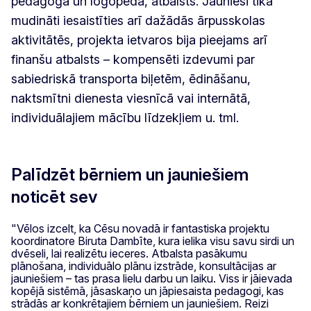
pedagoga un logopēda, atbalsts. Jaunieši tika
mudināti iesaistīties arī dažādās ārpusskolas
aktivitātēs, projekta ietvaros bija pieejams arī
finanšu atbalsts – kompensēti izdevumi par
sabiedriskā transporta biļetēm, ēdināšanu,
naktsmītni dienesta viesnīcā vai internātā,
individuālajiem mācību līdzekļiem u. tml.
Palīdzēt bērniem un jauniešiem
noticēt sev
"Vēlos izcelt, ka Cēsu novadā ir fantastiska projektu
koordinatore Biruta Dambīte, kura ielika visu savu sirdi un
dvēseli, lai realizētu ieceres. Atbalsta pasākumu
plānošana, individuālo plānu izstrāde, konsultācijas ar
jauniešiem – tas prasa lielu darbu un laiku. Viss ir jāievada
kopējā sistēmā, jāsaskaņo un jāpiesaista pedagogi, kas
strādās ar konkrētajiem bērniem un jauniešiem. Reizi