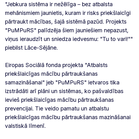
"Jebkura sistēma ir nežēlīga – bez atbalsta
mehānismiem jaunietis, kuram ir risks priekšlaicīgi
pārtraukt mācības, šajā sistēmā pazūd. Projekts
"PuMPuRS" palīdzēja šiem jauniešiem nepazust,
viņus ieraudzīt un sniedza iedvesmu: "Tu to vari!""
piebilst Lāce-Sējāne.
Eiropas Sociālā fonda projekta "Atbalsts
priekšlaicīgas mācību pārtraukšanas
samazināšanai" jeb "PuMPuRS" ietvaros tika
izstrādāti arī plāni un sistēmas, ko pašvaldības
ievieš priekšlaicīgas mācību pārtraukšanas
prevencijai. Tie veido pamatu un atbalstu
priekšlaicīgas mācību pārtraukšanas mazināšanai
valstiskā līmenī.