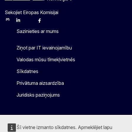
Sekojiet Eiropas Komisijai
Mastodon
LinkedIn
Bluesky
Facebook
Youtube
Other
Sazinieties ar mums
Ziņot par IT ievainojamību
Valodas mūsu tīmekļvietnēs
Sīkdatnes
Privātuma aizsardzība
Juridisks paziņojums
Šī vietne izmanto sīkdatnes. Apmeklējiet lapu