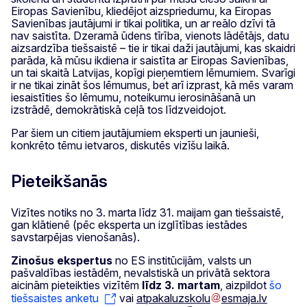
Eiropas Savienību, kliedējot aizspriedumu, ka Eiropas
Savienības jautājumi ir tikai politika, un ar reālo dzīvi tā
nav saistīta. Dzeramā ūdens tīrība, vienots lādētājs, datu
aizsardzība tiešsaistē – tie ir tikai daži jautājumi, kas skaidri
parāda, kā mūsu ikdiena ir saistīta ar Eiropas Savienības,
un tai skaitā Latvijas, kopīgi pieņemtiem lēmumiem. Svarīgi
ir ne tikai zināt šos lēmumus, bet arī izprast, kā mēs varam
iesaistīties šo lēmumu, noteikumu ierosināšanā un
izstrādē, demokrātiskā ceļā tos līdzveidojot.
Par šiem un citiem jautājumiem eksperti un jaunieši,
konkrēto tēmu ietvaros, diskutēs vizīšu laikā.
Pieteikšanās
Vizītes notiks no 3. marta līdz 31. maijam gan tiešsaistē,
gan klātienē (pēc eksperta un izglītības iestādes
savstarpējas vienošanās).
Zinošus ekspertus
no ES institūcijām, valsts un
pašvaldības iestādēm, nevalstiskā un privātā sektora
aicinām pieteikties vizītēm
līdz 3. martam
, aizpildot
šo
tiešsaistes anketu
vai
atpakaluzskolu
esmaja
.
lv