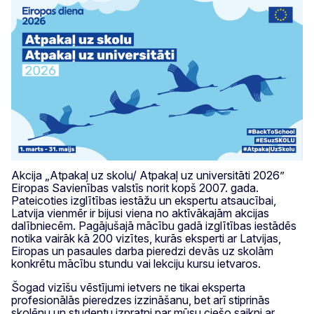
Akcija „Atpakaļ uz skolu/ Atpakaļ uz universitāti 2026”
Eiropas Savienības valstīs norit kopš 2007. gada.
Pateicoties izglītības iestāžu un ekspertu atsaucībai,
Latvija vienmēr ir bijusi viena no aktīvākajām akcijas
dalībniecēm. Pagājušajā mācību gadā izglītības iestādēs
notika vairāk kā 200 vizītes, kurās eksperti ar Latvijas,
Eiropas un pasaules darba pieredzi devās uz skolām
konkrētu mācību stundu vai lekciju kursu ietvaros.
Šogad vizīšu vēstījumi ietvers ne tikai eksperta
profesionālās pieredzes izzināšanu, bet arī stiprinās
skolēnu un studentu izpratni par mūsu ciešo saikni ar