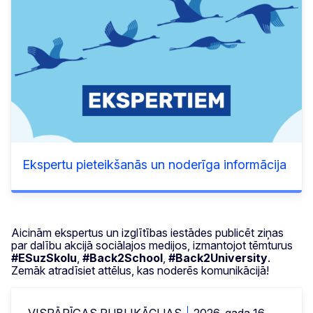
Ekspertu pieteikšanās un noderīga informācija
Aicinām ekspertus un izglītības iestādes publicēt ziņas
par dalību akcijā sociālajos medijos, izmantojot tēmturus
#ESuzSkolu
,
#Back2School
,
#Back2University
.
Zemāk atradīsiet attēlus, kas noderēs komunikācijā!
VISPĀRĪGAS PUBLIKĀCIJAS
2026. gada 16.