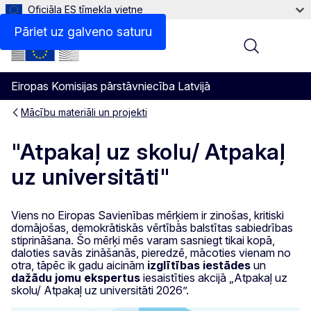
Oficiāla ES tīmekļa vietne
Pāriet uz galveno saturu
Menu
Eiropas Komisijas pārstāvniecība Latvijā
Mācību materiāli un projekti
"Atpakaļ uz skolu/ Atpakaļ
uz universitāti"
Viens no Eiropas Savienības mērķiem ir zinošas, kritiski
domājošas, demokrātiskās vērtībās balstītas sabiedrības
stiprināšana. Šo mērķi mēs varam sasniegt tikai kopā,
daloties savās zināšanās, pieredzē, mācoties vienam no
otra, tāpēc ik gadu aicinām
izglītības iestādes
un
dažādu jomu ekspertus
iesaistīties akcijā „Atpakaļ uz
skolu/ Atpakaļ uz universitāti 2026”.