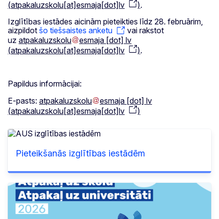
(
atpakaluzskolu[at]esmaja[dot]lv
)
.
Izglītības iestādes aicinām pieteikties līdz 28. februārim,
aizpildot
šo tiešsaistes anketu
vai rakstot
uz
atpakaluzskolu
esmaja
[dot]
lv
(
atpakaluzskolu[at]esmaja[dot]lv
)
.
Papildus informācijai:
E-pasts:
atpakaluzskolu
esmaja
[dot]
lv
(
atpakaluzskolu[at]esmaja[dot]lv
)
Pieteikšanās izglītības iestādēm