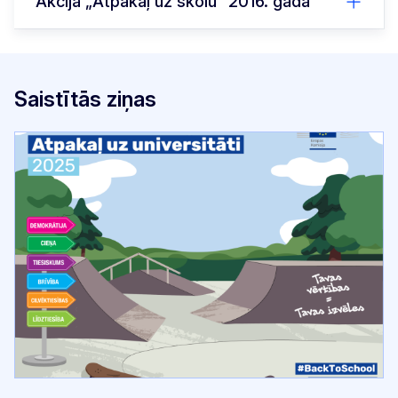
Akcija „Atpakaļ uz skolu” 2016. gadā
Saistītās ziņas