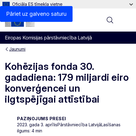
Oficiāla ES tīmekļa vietne
Pāriet uz galveno saturu
Menu
Eiropas Komisijas pārstāvniecība Latvijā
Jaunumi
Kohēzijas fonda 30.
gadadiena: 179 miljardi eiro
konverģencei un
ilgtspējīgai attīstībai
PAZIŅOJUMS PRESEI
2023. gada 3. aprīlis
Pārstāvniecība Latvijā
Lasīšanas
ilgums: 4 min