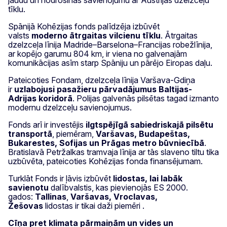
tīklu.
Spānijā Kohēzijas fonds palīdzēja izbūvēt
valsts
moderno ātrgaitas vilcienu tīklu
. Ātrgaitas
dzelzceļa līnija Madride–Barselona–Francijas robežlīnija,
ar kopējo garumu 804 km, ir viena no galvenajām
komunikācijas asīm starp Spāniju un pārējo Eiropas daļu.
Pateicoties Fondam, dzelzceļa līnija Varšava-Gdiņa
ir
uzlabojusi pasažieru pārvadājumus Baltijas-
Adrijas koridorā
. Polijas galvenās pilsētas tagad izmanto
modernu dzelzceļu savienojumus.
Fonds arī ir investējis
ilgtspējīgā sabiedriskajā pilsētu
transportā
, piemēram,
Varšavas, Budapeštas,
Bukarestes, Sofijas un Prāgas metro būvniecībā
.
Bratislavā Petržalkas tramvaja līnija ar tās slaveno tiltu tika
uzbūvēta, pateicoties Kohēzijas fonda finansējumam.
Turklāt Fonds ir ļāvis izbūvēt
lidostas, lai labāk
savienotu
dalībvalstis, kas pievienojās ES 2000.
gados:
Tallinas
,
Varšavas, Vroclavas,
Žešovas
lidostas ir tikai daži piemēri .
Cīņa pret klimata pārmaiņām un vides un