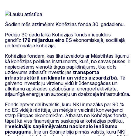
Šodien mēs atzīmējam Kohēzijas fonda 30. gadadienu.
Pēdējo 30 gadu laikā Kohēzijas fonds ir ieguldījis
gandrīz
179 miljardus eiro
ES ekonomiskajā, sociālajā
un teritoriālajā kohēzijā.
Kohēzijas fondam, kas tika izveidots ar Māstrihtas līgumu
kā kohēzijas politikas instruments, kurš, no savas puses, ir
nepieciešams vienotā tirgus papildinājums, tika dots
uzdevums atbalstīt investīcijas
transporta
infrastruktūrā un klimata un vides aizsardzībā.
Tā
galveno investīciju virzienu vidū ir ūdensapgādes un
atkritumu apstrādes uzlabošana, energoefektivitāte,
atjaunīgā enerģija un autoceļu un dzelzceļa infrastruktūra.
Fonds aptver dalībvalstis, kuru NKI ir mazāks par 90 %
no ES vidējā rādītāja, un mērķis ir veicināt konverģenci
starp Eiropas ekonomikām. Atbalsts no Kohēzijas fonda,
tāpat kā viss finansējums saskaņā ar kohēzijas politiku,
ir
veicinājis saņēmējvalstu nacionalo ienākumu
pieaugumu
. Īrija un Spānija bija pirmās valstis, kuru NKI