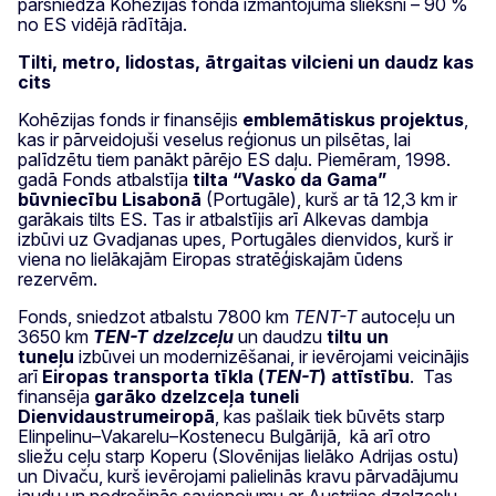
pārsniedza Kohēzijas fonda izmantojuma slieksni – 90 %
no ES vidējā rādītāja.
Tilti, metro, lidostas, ātrgaitas vilcieni un daudz kas
cits
Kohēzijas fonds ir finansējis
emblemātiskus projektus
,
kas ir pārveidojuši veselus reģionus un pilsētas, lai
palīdzētu tiem panākt pārējo ES daļu. Piemēram, 1998.
gadā Fonds atbalstīja
tilta “Vasko da Gama”
būvniecību Lisabonā
(Portugāle), kurš ar tā 12,3 km ir
garākais tilts ES. Tas ir atbalstījis arī Alkevas dambja
izbūvi uz Gvadjanas upes, Portugāles dienvidos, kurš ir
viena no lielākajām Eiropas stratēģiskajām ūdens
rezervēm.
Fonds, sniedzot atbalstu 7800 km
TENT-T
autoceļu un
3650 km
TEN-T
dzelzceļu
un daudzu
tiltu un
tuneļu
izbūvei un modernizēšanai, ir ievērojami veicinājis
arī
Eiropas transporta tīkla (
TEN-T
) attīstību
. Tas
finansēja
garāko dzelzceļa tuneli
Dienvidaustrumeiropā
, kas pašlaik tiek būvēts starp
Elinpelinu–Vakarelu–Kostenecu Bulgārijā, kā arī otro
sliežu ceļu starp Koperu (Slovēnijas lielāko Adrijas ostu)
un Divaču, kurš ievērojami palielinās kravu pārvadājumu
jaudu un nodrošinās savienojumu ar Austrijas dzelzceļu