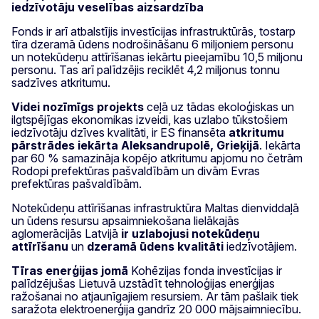
iedzīvotāju veselības aizsardzība
Fonds ir arī atbalstījis investīcijas infrastruktūrās, tostarp
tīra dzeramā ūdens nodrošināšanu 6 miljoniem personu
un notekūdeņu attīrīšanas iekārtu pieejamību 10,5 miljonu
personu. Tas arī palīdzējis reciklēt 4,2 miljonus tonnu
sadzīves atkritumu.
Videi nozīmīgs projekts
ceļā uz tādas ekoloģiskas un
ilgtspējīgas ekonomikas izveidi, kas uzlabo tūkstošiem
iedzīvotāju dzīves kvalitāti, ir ES finansēta
atkritumu
pārstrādes iekārta Aleksandrupolē, Grieķijā
. Iekārta
par 60 % samazināja kopējo atkritumu apjomu no četrām
Rodopi prefektūras pašvaldībām un divām Evras
prefektūras pašvaldībām.
Notekūdeņu attīrīšanas infrastruktūra Maltas dienviddaļā
un ūdens resursu apsaimniekošana lielākajās
aglomerācijās Latvijā
ir
uzlabojusi notekūdeņu
attīrīšanu
un
dzeramā ūdens kvalitāti
iedzīvotājiem.
Tīras enerģijas jomā
Kohēzijas fonda investīcijas ir
palīdzējušas Lietuvā uzstādīt tehnoloģijas enerģijas
ražošanai no atjaunīgajiem resursiem. Ar tām pašlaik tiek
saražota elektroenerģija gandrīz 20 000 mājsaimniecību.