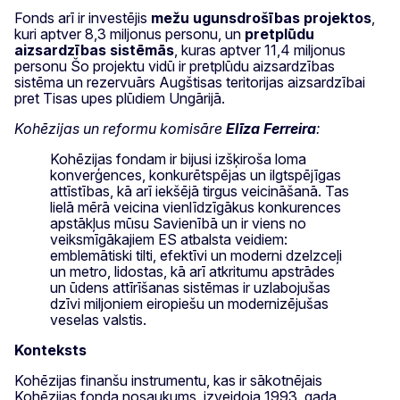
Fonds arī ir investējis
mežu ugunsdrošības projektos
,
kuri aptver 8,3 miljonus personu, un
pretplūdu
aizsardzības sistēmās
, kuras aptver 11,4 miljonus
personu Šo projektu vidū ir pretplūdu aizsardzības
sistēma un rezervuārs Augštisas teritorijas aizsardzībai
pret Tisas upes plūdiem Ungārijā.
Kohēzijas un reformu komisāre
Elīza Ferreira
:
Kohēzijas fondam ir bijusi izšķiroša loma
konverģences, konkurētspējas un ilgtspējīgas
attīstības, kā arī iekšējā tirgus veicināšanā. Tas
lielā mērā veicina vienlīdzīgākus konkurences
apstākļus mūsu Savienībā un ir viens no
veiksmīgākajiem ES atbalsta veidiem:
emblemātiski tilti, efektīvi un moderni dzelzceļi
un metro, lidostas, kā arī atkritumu apstrādes
un ūdens attīrīšanas sistēmas ir uzlabojušas
dzīvi miljoniem eiropiešu un modernizējušas
veselas valstis.
Konteksts
Kohēzijas finanšu instrumentu, kas ir sākotnējais
Kohēzijas fonda nosaukums, izveidoja 1993. gada