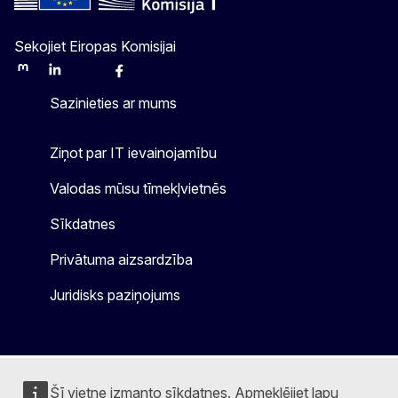
Sekojiet Eiropas Komisijai
Mastodon
LinkedIn
Bluesky
Facebook
Youtube
Other
Sazinieties ar mums
Ziņot par IT ievainojamību
Valodas mūsu tīmekļvietnēs
Sīkdatnes
Privātuma aizsardzība
Juridisks paziņojums
Šī vietne izmanto sīkdatnes. Apmeklējiet lapu