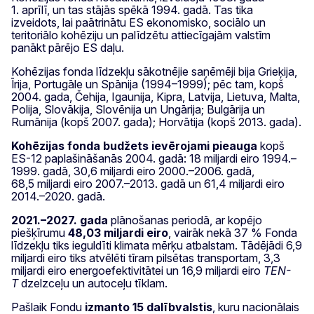
1. aprīlī, un tas stājās spēkā 1994. gadā. Tas tika
izveidots, lai paātrinātu ES ekonomisko, sociālo un
teritoriālo kohēziju un palīdzētu attiecīgajām valstīm
panākt pārējo ES daļu.
Kohēzijas fonda līdzekļu sākotnējie saņēmēji bija Grieķija,
Īrija, Portugāle un Spānija (1994–1999); pēc tam, kopš
2004. gada, Čehija, Igaunija, Kipra, Latvija, Lietuva, Malta,
Polija, Slovākija, Slovēnija un Ungārija; Bulgārija un
Rumānija (kopš 2007. gada); Horvātija (kopš 2013. gada).
Kohēzijas fonda budžets ievērojami pieauga
kopš
ES-12 paplašināšanās 2004. gadā: 18 miljardi eiro 1994.–
1999. gadā, 30,6 miljardi eiro 2000.–2006. gadā,
68,5 miljardi eiro 2007.–2013. gadā un 61,4 miljardi eiro
2014.–2020. gadā.
2021.–2027. gada
plānošanas periodā, ar kopējo
piešķīrumu
48,03 miljardi eiro
, vairāk nekā 37 % Fonda
līdzekļu tiks ieguldīti klimata mērķu atbalstam. Tādējādi 6,9
miljardi eiro tiks atvēlēti tīram pilsētas transportam, 3,3
miljardi eiro energoefektivitātei un 16,9 miljardi eiro
TEN-
T
dzelzceļu un autoceļu tīklam.
Pašlaik Fondu
izmanto 15 dalībvalstis
, kuru nacionālais