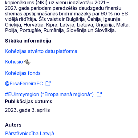
kopienākums (NKI) uz vienu iedzīvotāju 2021.–
2027. gada periodam paredzētās daudzgadu finanšu
shēmas apstiprināšanas brīdī ir mazāks par 90 % no ES
vidējā rādītāja. Šīs valstis ir Bulgārija, Čehija, Igaunija,
Grieķija, Horvātija, Kipra, Latvija, Lietuva, Ungārija, Malta,
Polija, Portugāle, Rumānija, Slovēnija un Slovākija.
Sīkāka informācija
Kohēzijas atvērto datu platforma
Kohesio
Kohēzijas fonds
@ElisaFerreiraEC
#EUinmyregion (“Eiropa manā reģionā”)
Publikācijas datums
2023. gada 3. aprīlis
Autors
Pārstāvniecība Latvijā