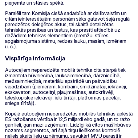
pieņemta un stāsies spēkā.
Paralēli tam Komisija ciešā sadarbībā ar dalībvalstīm un
citām ieinteresētajām personām sāks gatavot šajā regulā
paredzētos deleģētos aktus, tai skaitā detalizētas
tehniskās prasības un testus, kas prasīti attiecībā uz
dažādiem tehnikas elementiem (bremžu, stūres,
apgaismojuma sistēmu, redzes lauku, masām, izmēriem
u. c.).
Vispārīga informācija
Autoceļiem neparedzēta mobilā tehnika cita starpā tiek
izmantota būvniecībā, lauksaimniecībā, dārzniecībā,
mežsaimniecībā, materiālu apstrādē un pašvaldību
vajadzībām (piemēram, kombaini, smidzinātāji, iekrāvēji,
ekskavatori, autoceltņi, pļaujmašīnas, autokrāvēji,
teleskopiskie iekrāvēji, ielu tīrītāji, platformas pacēlāji,
sniega tīrītāji).
Kopējā autoceļiem neparedzētas mobilās tehnikas aplēstā
ES ražošanas vērtība ir 12,5 miljardi eiro gadā, un to ražo
gan lieli, gan mazi uzņēmumi. Līdzīgi kā citos mašīnbūves
nozares segmentos, arī šajā tirgu lielākoties kontrolē
neliels skaits lielu uzņēmumu, savukārt MVU parasti ir