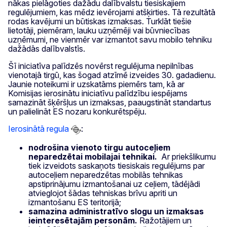
nākas pielāgoties dažādu dalībvalstu tiesiskajiem
regulējumiem, kas mēdz ievērojami atšķirties. Tā rezultātā
rodas kavējumi un būtiskas izmaksas. Turklāt tiešie
lietotāji, piemēram, lauku uzņēmēji vai būvniecības
uzņēmumi, ne vienmēr var izmantot savu mobilo tehniku
dažādās dalībvalstīs.
Šī iniciatīva palīdzēs novērst regulējuma nepilnības
vienotajā tirgū, kas šogad atzīmē izveides 30. gadadienu.
Jaunie noteikumi ir uzskatāms piemērs tam, kā ar
Komisijas ierosinātu iniciatīvu palīdzību iespējams
samazināt šķēršļus un izmaksas, paaugstināt standartus
un palielināt ES nozaru konkurētspēju.
Ierosinātā regula
:
nodrošina vienoto tirgu autoceļiem
neparedzētai mobilajai tehnikai.
Ar priekšlikumu
tiek izveidots saskaņots tiesiskais regulējums par
autoceļiem neparedzētas mobilās tehnikas
apstiprinājumu izmantošanai uz ceļiem, tādējādi
atvieglojot šādas tehniskas brīvu apriti un
izmantošanu ES teritorijā;
samazina administratīvo slogu un izmaksas
ieinteresētajām personām.
Ražotājiem un