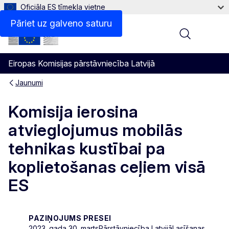
Oficiāla ES tīmekļa vietne
Pāriet uz galveno saturu
Menu
Eiropas Komisijas pārstāvniecība Latvijā
Jaunumi
Komisija ierosina
atvieglojumus mobilās
tehnikas kustībai pa
koplietošanas ceļiem visā
ES
PAZIŅOJUMS PRESEI
2023. gada 30. marts
Pārstāvniecība Latvijā
Lasīšanas