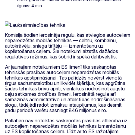
ilgums: 4 min
Komisija šodien ierosināja regulu, kas atvieglos autoceļiem
neparedzētas mobilās tehnikas — celtņu, kombainu,
autokrāvēju, sniega tīrītāju — izmantošanu uz
koplietošanas ceļiem. Šie noteikumi aizstās dažādos
regulatīvos režīmus, kas šobrīd ir spēkā dalībvalstīs.
Ar jaunajiem noteikumiem ES līmenī tiks saskaņotas
tehniskās prasības autoceļiem neparedzētas mobilās
tehnikas apstiprināšanai. Tas palīdzēs novērst vienotā
tirgus sadrumstalotību un likvidēt šķēršļus, kas apgrūtina
šādas tehnikas brīvu apriti, vienlaikus nodrošinot augstu
ceļu satiksmes drošības līmeni. Ierosinātā regula arī
samazinās administratīvo un atbilstības nodrošināšanas
slogu, tādējādi radot izmaksu ietaupījumus, kas desmit
gadu periodā varētu sasniegt 846 miljonus eiro.
Patlaban nav noteiktas saskaņotas prasības attiecībā uz
autoceļiem neparedzētas mobilās tehnikas izmantošanu
uz ES koplietošanas ceļiem. Līdz ar to ES ražotājiem