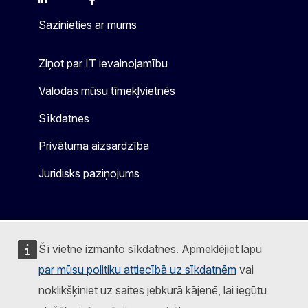
Mastodon
LinkedIn
Bluesky
Facebook
Youtube
Other
Sazinieties ar mums
Ziņot par IT ievainojamību
Valodas mūsu tīmekļvietnēs
Sīkdatnes
Privātuma aizsardzība
Juridisks paziņojums
Šī vietne izmanto sīkdatnes. Apmeklējiet lapu
par mūsu politiku attiecībā uz sīkdatnēm
vai
noklikšķiniet uz saites jebkurā kājenē, lai iegūtu