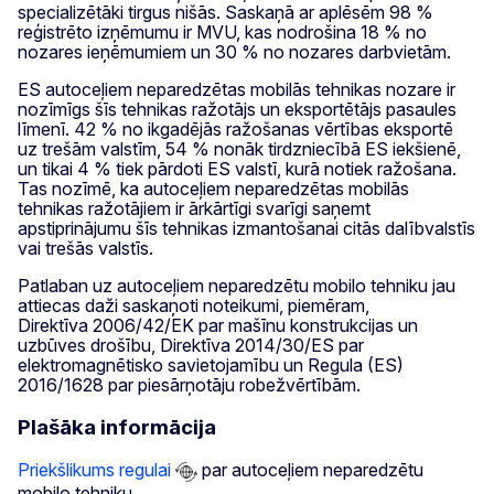
specializētāki tirgus nišās. Saskaņā ar aplēsēm 98 %
reģistrēto izņēmumu ir MVU, kas nodrošina 18 % no
nozares ieņēmumiem un 30 % no nozares darbvietām.
ES autoceļiem neparedzētas mobilās tehnikas nozare ir
nozīmīgs šīs tehnikas ražotājs un eksportētājs pasaules
līmenī. 42 % no ikgadējās ražošanas vērtības eksportē
uz trešām valstīm, 54 % nonāk tirdzniecībā ES iekšienē,
un tikai 4 % tiek pārdoti ES valstī, kurā notiek ražošana.
Tas nozīmē, ka autoceļiem neparedzētas mobilās
tehnikas ražotājiem ir ārkārtīgi svarīgi saņemt
apstiprinājumu šīs tehnikas izmantošanai citās dalībvalstīs
vai trešās valstīs.
Patlaban uz autoceļiem neparedzētu mobilo tehniku jau
attiecas daži saskaņoti noteikumi, piemēram,
Direktīva 2006/42/EK par mašīnu konstrukcijas un
uzbūves drošību, Direktīva 2014/30/ES par
elektromagnētisko savietojamību un Regula (ES)
2016/1628 par piesārņotāju robežvērtībām.
Plašāka informācija
Priekšlikums regulai
par autoceļiem neparedzētu
mobilo tehniku