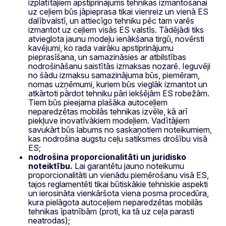
izplatītājiem apstiprinājums tehnikas izmantošanai
uz ceļiem būs jāpieprasa tikai vienreiz un vienā ES
dalībvalstī, un attiecīgo tehniku pēc tam varēs
izmantot uz ceļiem visās ES valstīs. Tādējādi tiks
atvieglota jaunu modeļu ienākšana tirgū, novērsti
kavējumi, ko rada vairāku apstiprinājumu
pieprasīšana, un samazināsies ar atbilstības
nodrošināšanu saistītās izmaksas nozarē. Ieguvēji
no šādu izmaksu samazinājuma būs, piemēram,
nomas uzņēmumi, kuriem būs vieglāk izmantot un
atkārtoti pārdot tehniku pāri iekšējām ES robežām.
Tiem būs pieejama plašāka autoceļiem
neparedzētas mobilās tehnikas izvēle, kā arī
piekļuve inovatīvākiem modeļiem. Vadītājiem
savukārt būs labums no saskaņotiem noteikumiem,
kas nodrošina augstu ceļu satiksmes drošību visā
ES;
nodrošina proporcionalitāti un juridisko
noteiktību.
Lai garantētu jauno noteikumu
proporcionalitāti un vienādu piemērošanu visā ES,
tajos reglamentēti tikai būtiskākie tehniskie aspekti
un ierosināta vienkāršota viena posma procedūra,
kura pielāgota autoceļiem neparedzētas mobilās
tehnikas īpatnībām (proti, ka tā uz ceļa parasti
neatrodas);