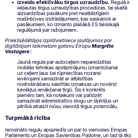
izveido efektīvāku tirgus uzraudzību.
Regulā ir
iekļautas tirgus uzraudzības procedūras, tai skaitā
aizsardzības pasākumi pret neatbilstīgiem
mašīnbūves izstrādājumiem, kas saskaņoti ar
pasākumiem, ko izmanto plašākā ES tiesiskajā
regulējumā par ražojumiem.
Priekšsēdētājas izpildvietniece jautājumos par
digitālajam laikmetam gatavu Eiropu
Margrēte
Vestagere
::
Jaunā regula par autoceļiem neparedzētas
mobilās tehnikas apstiprinājumu izmantošanai
uz ceļiem ļaus šai rūpniecības nozarei
ievērojami samazināt ar atbilstības
nodrošināšanu saistītās izmaksas un novērst
kavēkļus ienākšanai tirgū. Šis ir konkrēts
piemērs tam, kā noteikumi var palīdzēt
samazināt administratīvo slogu un šķēršļus un
pilnībā atraisīt mūsu vienotā tirgus potenciālu.
Turpmākā rīcība
Ierosināto regulu apspriedīs un par to vienosies Eiropas
Parlaments un Eiropas Savienības Padome, un tad tā tiks