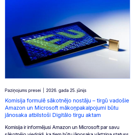
Paziņojums presei
2026. gada 25. jūnijs
Komisija formulē sākotnējo nostāju – tirgū vadošie
Amazon un Microsoft mākoņpakalpojumi būtu
jānosaka atbilstoši Digitālo tirgu aktam
Komisija ir informējusi Amazon un Microsoft par savu
sākotnējo viedokli, ka tiem būtu jānosaka vārtziņa statuss