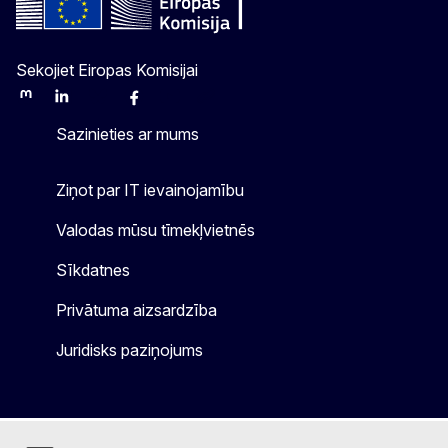
Sekojiet Eiropas Komisijai
Mastodon
LinkedIn
Bluesky
Facebook
Youtube
Other
Sazinieties ar mums
Ziņot par IT ievainojamību
Valodas mūsu tīmekļvietnēs
Sīkdatnes
Privātuma aizsardzība
Juridisks paziņojums