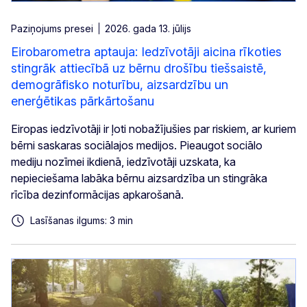
Paziņojums presei
2026. gada 13. jūlijs
Eirobarometra aptauja: Iedzīvotāji aicina rīkoties
stingrāk attiecībā uz bērnu drošību tiešsaistē,
demogrāfisko noturību, aizsardzību un
enerģētikas pārkārtošanu
Eiropas iedzīvotāji ir ļoti nobažījušies par riskiem, ar kuriem
bērni saskaras sociālajos medijos. Pieaugot sociālo
mediju nozīmei ikdienā, iedzīvotāji uzskata, ka
nepieciešama labāka bērnu aizsardzība un stingrāka
rīcība dezinformācijas apkarošanā.
Lasīšanas ilgums: 3 min