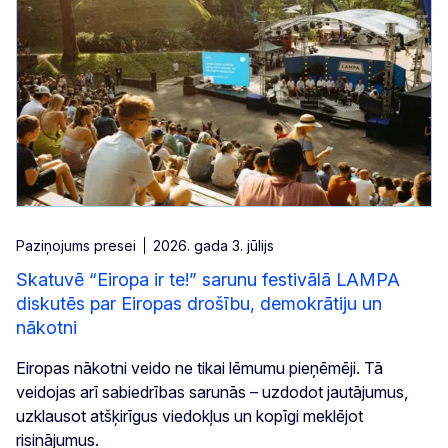
Paziņojums presei
2026. gada 3. jūlijs
Skatuvē “Eiropa ir te!” sarunu festivālā LAMPA
diskutēs par Eiropas drošību, demokrātiju un
nākotni
Eiropas nākotni veido ne tikai lēmumu pieņēmēji. Tā
veidojas arī sabiedrības sarunās – uzdodot jautājumus,
uzklausot atšķirīgus viedokļus un kopīgi meklējot
risinājumus.