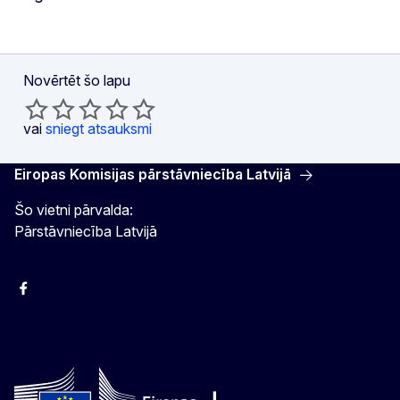
Nāk
Novērtēt šo lapu
vai
sniegt atsauksmi
Eiropas Komisijas pārstāvniecība Latvijā
Šo vietni pārvalda:
Pārstāvniecība Latvijā
Facebook
Instagram
Twitter