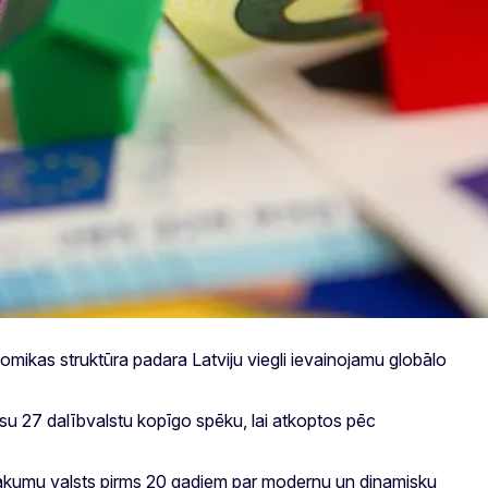
nomikas struktūra padara Latviju viegli ievainojamu globālo
su 27 dalībvalstu kopīgo spēku, lai atkoptos pēc
ienākumu valsts pirms 20 gadiem par modernu un dinamisku