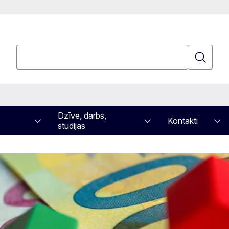
Meklēt
Meklēt
Dzīve, darbs,
Kontakti
studijas
a