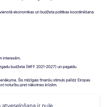
S vienotā ekonomikas un budžeta politikas koordinēšana
m interesēm.
 daudzgadu budžeta (MFF 2021-2027) un pagaidu
enākuma. Šis milzīgais finanšu stimuls palīdz Eiropas
inot noturību pret nākotnes krīzēm.
 atveseļošana ir nule