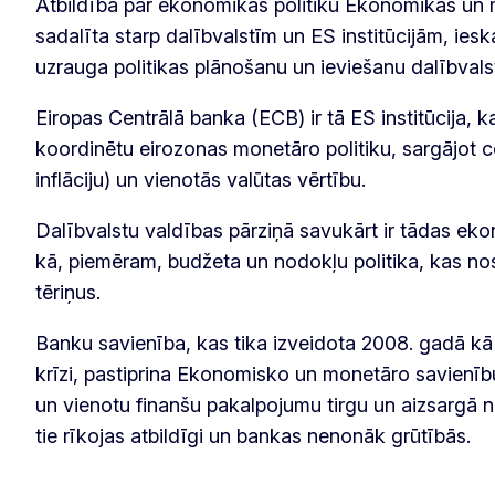
Atbildība par ekonomikas politiku Ekonomikas un m
sadalīta starp dalībvalstīm un ES institūcijām, iesk
uzrauga politikas plānošanu un ieviešanu dalībvalst
Eiropas Centrālā banka (ECB) ir tā ES institūcija, k
koordinētu eirozonas monetāro politiku, sargājot ce
inflāciju) un vienotās valūtas vērtību.
Dalībvalstu valdības pārziņā savukārt ir tādas eko
kā, piemēram, budžeta un nodokļu politika, kas n
tēriņus.
Banku savienība, kas tika izveidota 2008. gadā kā 
krīzi, pastiprina Ekonomisko un monetāro savienību
un vienotu finanšu pakalpojumu tirgu un aizsargā n
tie rīkojas atbildīgi un bankas nenonāk grūtībās.