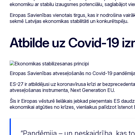
ekonomiku ar stabilu izaugsmes potenciālu, saglabājot vi
Eiropas Savienības vienotais tirgus, kas ir nodrošina vai
sekmē Latvijas ekonomikas stabilitāti un konkurētspēju.
Atbilde uz Covid-19 iz
Eiropas Savienības atveseļošanās no Covid-19 pandēmijas
ES-27 ir atbildējusi uz koronavīrusa krīzi ar bezpreceden
atveseļošanas instrumenta, Next Generation EU.
Šis ir Eiropas vēsturē lielākais jebkad pieņemtais ES dau
ekonomikai atgūties no krīzes, vienlaikus palīdzot īstenot 
Pandēmija – un neskaidrība, kas t