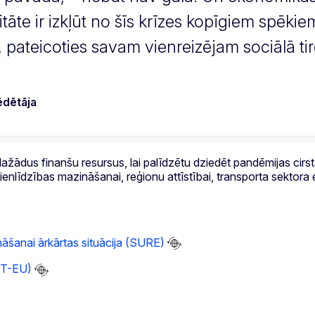
āte ir izkļūt no šīs krīzes kopīgiem spēkiem
, pateicoties savam vienreizējam sociālā 
ēdētāja
dus finanšu resursus, lai palīdzētu dziedēt pandēmijas cirstās
nlīdzības mazināšanai, reģionu attīstībai, transporta sektora 
nāšanai ārkārtas situācija (SURE)
CT-EU)