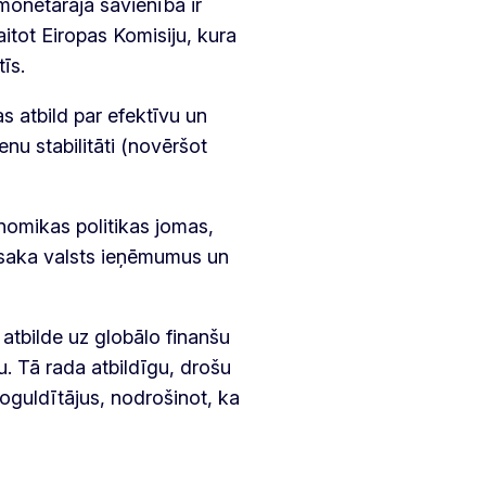
onetārajā savienībā ir
aitot Eiropas Komisiju, kura
īs.
as atbild par efektīvu un
nu stabilitāti (novēršot
nomikas politikas jomas,
osaka valsts ieņēmumus un
atbilde uz globālo finanšu
. Tā rada atbildīgu, drošu
oguldītājus, nodrošinot, ka