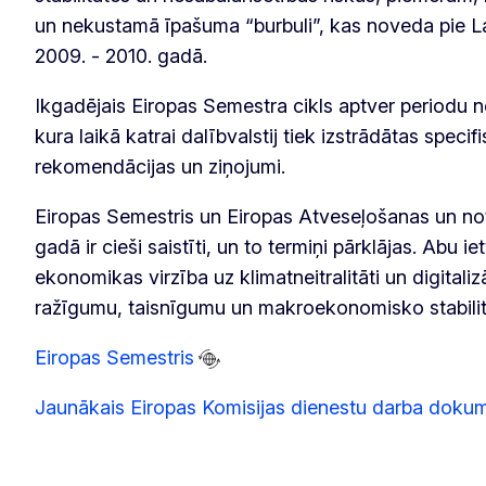
un nekustamā īpašuma “burbuli”, kas noveda pie L
2009. - 2010. gadā.
Ikgadējais Eiropas Semestra cikls aptver periodu 
kura laikā katrai dalībvalstij tiek izstrādātas specifi
rekomendācijas un ziņojumi.
Eiropas Semestris un Eiropas Atveseļošanas un n
gadā ir cieši saistīti, un to termiņi pārklājas. Abu i
ekonomikas virzība uz klimatneitralitāti un digitalizā
ražīgumu, taisnīgumu un makroekonomisko stabilitā
Eiropas Semestris
Jaunākais Eiropas Komisijas dienestu darba dokum