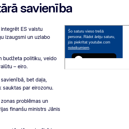
ārā savienība
integrēt ES valstu
īgu izaugsmi un uzlabo
 budžeta politiku, veido
lūtu – eiro.
savienībā, bet daļa,
iek sauktas par eirozonu.
as zonas problēmas un
vijas finanšu ministrs Jānis