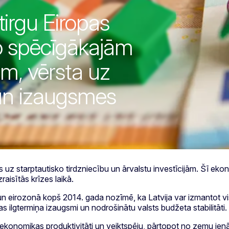
tirgu Eiropas
no spēcīgākajām
m, vērsta uz
un izaugsmes
s uz starptautisko tirdzniecību un ārvalstu investīcijām. Šī eko
aisītās krīzes laikā.
n eirozonā kopš 2014. gada nozīmē, ka Latvija var izmantot vi
as ilgtermiņa izaugsmi un nodrošinātu valsts budžeta stabilitāti.
tās ekonomikas produktivitāti un veiktspēju, pārtopot no zemu 