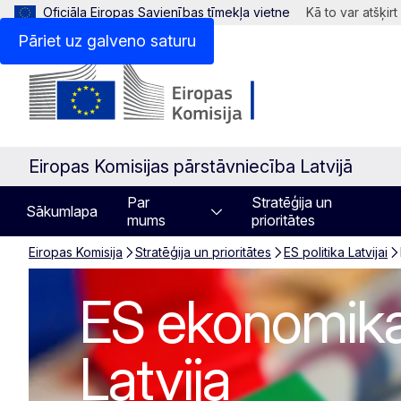
Oficiāla Eiropas Savienības tīmekļa vietne
Kā to var atšķirt
Pāriet uz galveno saturu
Eiropas Komisijas pārstāvniecība Latvijā
Par
Stratēģija un
Sākumlapa
mums
prioritātes
Eiropas Komisija
Stratēģija un prioritātes
ES politika Latvijai
ES ekonomikas p
ES ekonomikas
Latvija