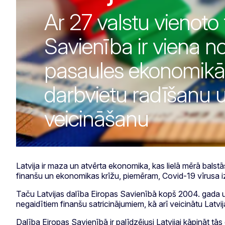
Ar 27 valstu vienoto 
Savienība ir viena 
pasaules ekonomikā
darbvietu radīšanu 
veicināšanu
Latvija ir maza un atvērta ekonomika, kas lielā mērā balstā
finanšu un ekonomikas krīžu, piemēram, Covid-19 vīrusa izr
Taču Latvijas dalība Eiropas Savienībā kopš 2004. gada u
negaidītiem finanšu satricinājumiem, kā arī veicinātu Latvij
Dalība Eiropas Savienībā ir palīdzējusi Latvijai kāpināt 