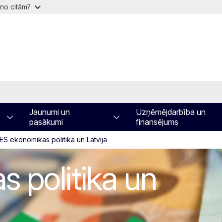
 no citām?
Jaunumi un
Uzņēmējdarbība un
pasākumi
finansējums
ES ekonomikas politika un Latvija
olitika un Latvij
 politika un