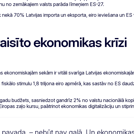
enu no zemākajiem valsts parāda līmeņiem ES-27.
rāk nekā 70% Latvijas importa un eksporta, eiro ieviešana un E
raisīto ekonomikas krīzi
 ekonomiskajām sekām ir vitāli svarīga Latvijas ekonomiskajā
ta fiskālo stimulu 1,8 triljona eiro apmērā, kas sastāv no ES
dzgadu budžets, sasniedzot gandrīz 2% no valstu nacionālā kopi
Eiropas zaļo kursu, paātrinot ekonomikas digitalizāciju un stipr
o pavada, – nebūt nav galā. Un ekonomikas