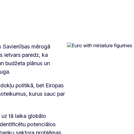
as Savienības mērogā
s ietvars paredz, ka
 un budžeta plānus un
auga.
dokļu politikā, bet Eiropas
noteikumus, kurus sauc par
 uz tā laika globālo
dentificētu potenciālos
, banku sektora problēmas