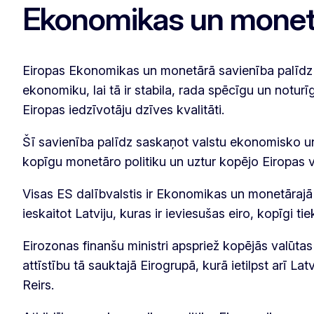
Ekonomikas un monet
Eiropas Ekonomikas un monetārā savienība palīdz 
ekonomiku, lai tā ir stabila, rada spēcīgu un notur
Eiropas iedzīvotāju dzīves kvalitāti.
Šī savienība palīdz saskaņot valstu ekonomisko un
kopīgu monetāro politiku un uztur kopējo Eiropas va
Visas ES dalībvalstis ir Ekonomikas un monetārajā 
ieskaitot Latviju, kuras ir ieviesušas eiro, kopīgi t
Eirozonas finanšu ministri apspriež kopējās valūt
attīstību tā sauktajā Eirogrupā, kurā ietilpst arī Lat
Reirs.