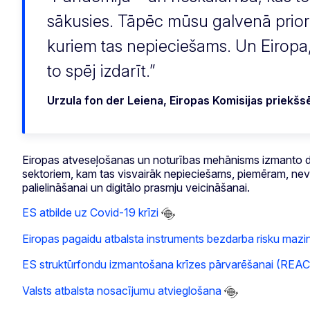
sākusies. Tāpēc mūsu galvenā priorit
kuriem tas nepieciešams. Un Eiropa
to spēj izdarīt.
Urzula fon der Leiena, Eiropas Komisijas priekšs
Eiropas atveseļošanas un noturības mehānisms izmanto dažā
sektoriem, kam tas visvairāk nepieciešams, piemēram, nevie
palielināšanai un digitālo prasmju veicināšanai.
ES atbilde uz Covid-19 krīzi
Eiropas pagaidu atbalsta instruments bezdarba risku mazi
ES struktūrfondu izmantošana krīzes pārvarēšanai (REA
Valsts atbalsta nosacījumu atvieglošana