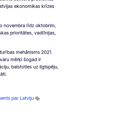
atvijas ekonomikas krīzes
no novembra līdz oktobrim,
skas prioritātes, vadlīnijas,
oturības mehānisms 2021.
etvaru mērķi šogad ir
ciju, balstoties uz ilgtspēju,
ti.
ents par Latviju