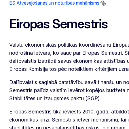
ES Atveseļošanas un noturības mehānisms
Eiropas Semestris
Valstu ekonomiskās politikas koordinēšanu Eirop
nodrošina ietvars, ko sauc par Eiropas Semestri. Ši
dalībvalstis izstrādā savus ekonomikas attīstības
Eiropas Komisija tos pēc noteiktiem kritērijiem uzr
Dalībvalstis saglabā patstāvību savā finanšu un no
Semestris palīdz valstīm ievērot kopējos budžeta 
Stabilitātes un izaugsmes paktu (SGP).
Eiropas Semestris tika ieviests 2010. gadā, atbildot
ekonomikas krīzi. Semestris ietver mehānismu, lai i
stabilitātes un nesabalansētības riskus, piemēram