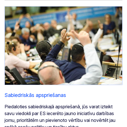
Sabiedriskās apspriešanas
Piedaloties sabiedriskajā apspriešanā, jūs varat izteikt
savu viedokli par ES iecerēto jauno iniciatīvu darbības
jomu, prioritātēm un pievienoto vērtību vai novērtēt jau
spēkā esošu politiku un tiesību aktus.