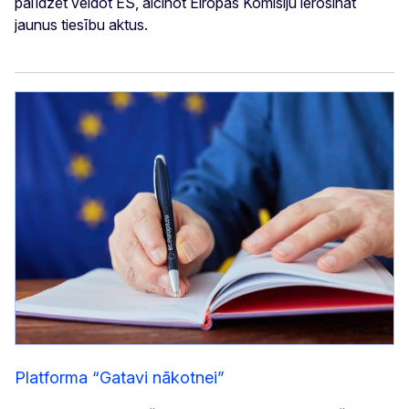
palīdzēt veidot ES, aicinot Eiropas Komisiju ierosināt
jaunus tiesību aktus.
Platforma “Gatavi nākotnei”