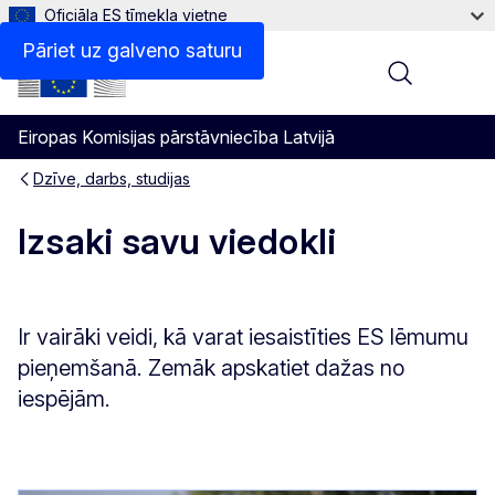
Oficiāla ES tīmekļa vietne
Pāriet uz galveno saturu
Menu
Eiropas Komisijas pārstāvniecība Latvijā
Dzīve, darbs, studijas
Izsaki savu viedokli
Ir vairāki veidi, kā varat iesaistīties ES lēmumu
pieņemšanā. Zemāk apskatiet dažas no
iespējām.