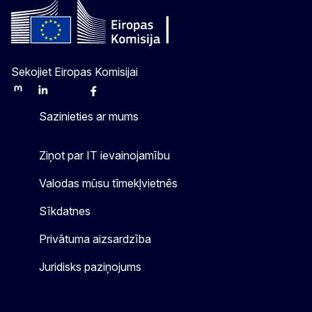
Sekojiet Eiropas Komisijai
Mastodon
LinkedIn
Bluesky
Facebook
Youtube
Other
Sazinieties ar mums
Ziņot par IT ievainojamību
Valodas mūsu tīmekļvietnēs
Sīkdatnes
Privātuma aizsardzība
Juridisks paziņojums