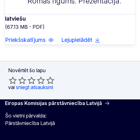
Romas līgums. Prezentācija.
latviešu
(67.13 MB - PDF)
Priekšskatījums
Lejupielādēt
Novērtēt šo lapu
vai
sniegt atsauksmi
Eiropas Komisijas pārstāvniecība Latvijā
Šo vietni pārvalda:
Pārstāvniecība Latvijā