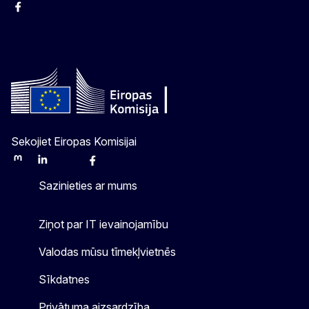
Facebook
Instagram
Twitter
Sekojiet Eiropas Komisijai
Mastodon
LinkedIn
Bluesky
Facebook
Youtube
Other
Sazinieties ar mums
Ziņot par IT ievainojamību
Valodas mūsu tīmekļvietnēs
Sīkdatnes
Privātuma aizsardzība