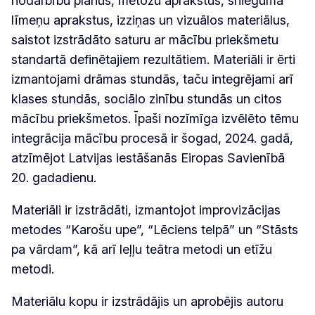
nodarbību plānus, metožu aprakstus, snieguma
līmeņu aprakstus, izziņas un vizuālos materiālus,
saistot izstrādāto saturu ar mācību priekšmetu
standartā definētajiem rezultātiem. Materiāli ir ērti
izmantojami drāmas stundās, taču integrējami arī
klases stundās, sociālo zinību stundās un citos
mācību priekšmetos. Īpaši nozīmīga izvēlēto tēmu
integrācija mācību procesā ir šogad, 2024. gadā,
atzīmējot Latvijas iestāšanās Eiropas Savienībā
20. gadadienu.
Materiāli ir izstrādāti, izmantojot improvizācijas
metodes “Karošu upe”, “Lēciens telpā” un “Stāsts
pa vārdam”, kā arī leļļu teātra metodi un etīžu
metodi.
Materiālu kopu ir izstrādājis un aprobējis autoru