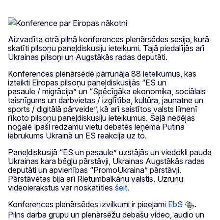
Aizvadīta otrā pilnā konferences plenārsēdes sesija, kurā
skatīti pilsoņu paneļdiskusiju ieteikumi. Tajā piedalījās arī
Ukrainas pilsoņi un Augstākās radas deputāti.
Konferences plenārsēdē pārrunāja 88 ieteikumus, kas
izteikti Eiropas pilsoņu paneļdiskusijās “ES un
pasaule / migrācija” un “Spēcīgāka ekonomika, sociālais
taisnīgums un darbvietas / izglītība, kultūra, jaunatne un
sports / digitālā pārveide”, kā arī saistītos valsts līmenī
rīkoto pilsoņu paneļdiskusiju ieteikumus. Šajā nedēļas
nogalē īpaši redzamu vietu debatēs ieņēma Putina
iebrukums Ukrainā un ES reakcija uz to.
Paneļdiskusijā “ES un pasaule” uzstājās un viedokli pauda
Ukrainas kara bēgļu pārstāvji, Ukrainas Augstākās radas
deputāti un apvienības “PromoUkraina” pārstāvji.
Pārstāvētas bija arī Rietumbalkānu valstis. Uzrunu
videoierakstus var noskatīties
šeit
.
Konferences plenārsēdes izvilkumi ir pieejami
EbS
.
Pilns darba grupu un plenārsēžu debašu video, audio un