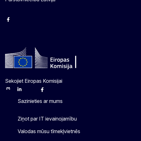
Facebook
Instagram
Twitter
Sekojiet Eiropas Komisijai
Mastodon
LinkedIn
Bluesky
Facebook
Youtube
Other
Sazinieties ar mums
Ziņot par IT ievainojamību
Valodas mūsu tīmekļvietnēs