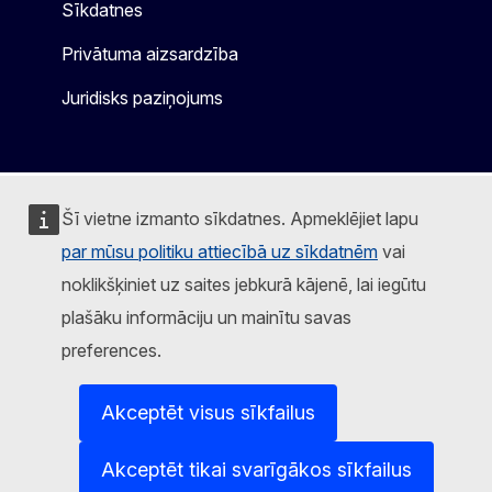
Sīkdatnes
Privātuma aizsardzība
Juridisks paziņojums
Šī vietne izmanto sīkdatnes. Apmeklējiet lapu
par mūsu politiku attiecībā uz sīkdatnēm
vai
noklikšķiniet uz saites jebkurā kājenē, lai iegūtu
plašāku informāciju un mainītu savas
preferences.
Akceptēt visus sīkfailus
Akceptēt tikai svarīgākos sīkfailus