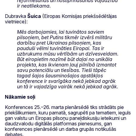
reformēšanas un nostiprināšanas vajadzība
ir neatliekama.
Dubravka
Šuica
(Eiropas Komisijas priekšsēdētājas
vietniece):
Mēs darbojamies, lai tuvinātos saviem
pilsoņiem, bet Putins tikmēr izvērš militāru
darbību pret Ukrainas pilsoņiem, kas
pauduši vēlmi tuvināties Eiropai. Tas ir
uzbrukums mūsu vērtībām un dzīvesveidam.
Būt eiropietim nozīmē būt daļai no unikāla
projekta, kas ikvienam ļauj pilnībā izmantot
savu potenciālu un tiesības. Tieši tāpēc
tagad šajos šausminošajos apstākļos
konference ir svarīgāka nekā jebkad agrāk
un tā ir vajadzīga vairāk nekā jebkad agrāk.
Nākamie soļi
Konferences 25.–26. marta plenārsēdē tiks strādāts pie
priekšlikumiem, kuru pamatā, sagrupēti pa tematiem, ieguls
gan valstu un Eiropas pilsoņu paneļdiskusiju ieteikumi un
daudzvalodu digitālās platformas pienesums, gan
konferences plenārsēdē un darba grupās notikušās
debates.