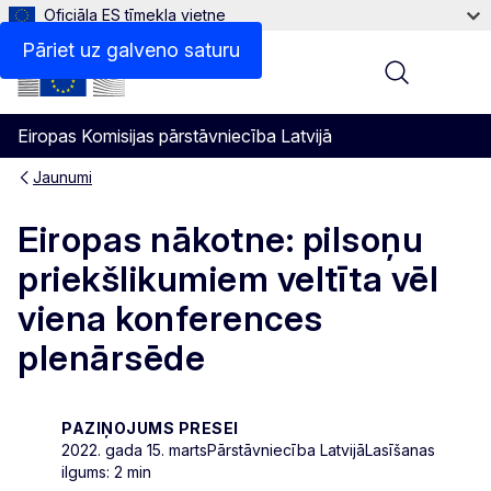
Oficiāla ES tīmekļa vietne
Pāriet uz galveno saturu
Menu
Eiropas Komisijas pārstāvniecība Latvijā
Jaunumi
Eiropas nākotne: pilsoņu
priekšlikumiem veltīta vēl
viena konferences
plenārsēde
PAZIŅOJUMS PRESEI
2022. gada 15. marts
Pārstāvniecība Latvijā
Lasīšanas
ilgums: 2 min