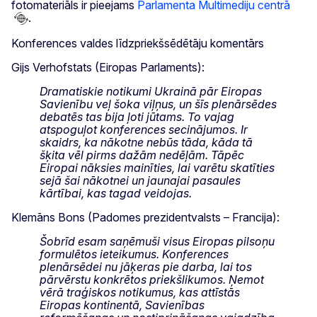
fotomateriāls ir pieejams
Parlamenta Multimediju centrā
.
Konferences valdes līdzpriekšsēdētāju komentārs
Gijs Verhofstats (Eiropas Parlaments):
Dramatiskie notikumi Ukrainā pār Eiropas
Savienību veļ šoka viļņus, un šīs plenārsēdes
debatēs tas bija ļoti jūtams. To vajag
atspoguļot konferences secinājumos. Ir
skaidrs, ka nākotne nebūs tāda, kāda tā
šķita vēl pirms dažām nedēļām. Tāpēc
Eiropai nāksies mainīties, lai varētu skatīties
sejā šai nākotnei un jaunajai pasaules
kārtībai, kas tagad veidojas.
Klemāns Bons (Padomes prezidentvalsts – Francija):
Šobrīd esam saņēmuši visus Eiropas pilsoņu
formulētos ieteikumus. Konferences
plenārsēdei nu jāķeras pie darba, lai tos
pārvērstu konkrētos priekšlikumos. Ņemot
vērā traģiskos notikumus, kas attīstās
Eiropas kontinentā, Savienības