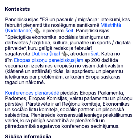
Konteksts
Paneļdiskusijas “ES un pasaule / migrācija” ieteikumi, kas
februārī pieņemti tās noslēguma sanāksmē
Māstrihtā
(Nīderlande)
, ir pieejami
šeit
. Paneļdiskusijas
“Spēcīgāka ekonomika, sociālais taisnīgums un
darbvietas / izglītība, kultūra, jaunatne un sports / digitālā
pārveide”, kuru galīgā redakcija februārī
sagatavota
Dublinā (Īrija)
, atrodami
šeit
. Katrā no
šīm
Eiropas pilsoņu paneļdiskusijām
ap 200 dažāda
vecuma un izcelsmes eiropiešu no visām dalībvalstīm
(klātienē un attālināti) tikās, lai apspriestu un pieņemtu
ieteikumus par problēmām, ar kurām Eiropa saskaras
tagad un nākotnē.
Konferences plenārsēdē
piedalās Eiropas Parlamenta,
Padomes, Eiropas Komisijas, valstu parlamentu un pilsoņu
pārstāvji. Pārstāvēta ir arī Reģionu komiteja, Ekonomikas
un sociālo lietu komiteja, sociālie partneri un pilsoniskā
sabiedrība. Plenārsēde konsensuāli iesniegs priekšlikumus
valdei, kura pilnīgā sadarbībā ar plenārsēdi un
pārredzamībā sagatavos konferences secinājumus.
Sīkāka informācija