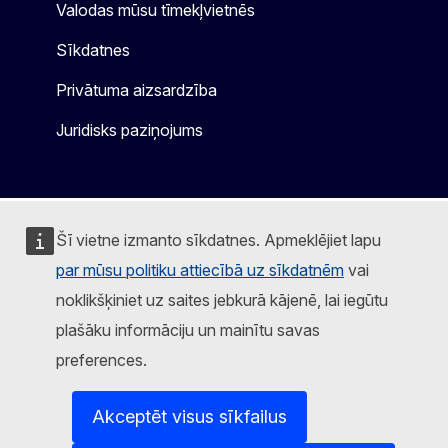
Valodas mūsu tīmekļvietnēs
Sīkdatnes
Privātuma aizsardzība
Juridisks paziņojums
Šī vietne izmanto sīkdatnes. Apmeklējiet lapu
par mūsu politiku attiecībā uz sīkdatnēm
vai
noklikšķiniet uz saites jebkurā kājenē, lai iegūtu
plašāku informāciju un mainītu savas
preferences.
Akceptēt visus sīkfailus