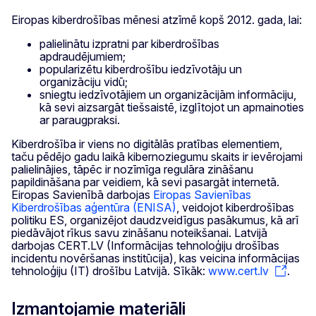
Eiropas kiberdrošības mēnesi atzīmē kopš 2012. gada, lai:
palielinātu izpratni par kiberdrošības
apdraudējumiem;
popularizētu kiberdrošību iedzīvotāju un
organizāciju vidū;
sniegtu iedzīvotājiem un organizācijām informāciju,
kā sevi aizsargāt tiešsaistē, izglītojot un apmainoties
ar paraugpraksi.
Kiberdrošība ir viens no digitālās pratības elementiem,
taču pēdējo gadu laikā kibernoziegumu skaits ir ievērojami
palielinājies, tāpēc ir nozīmīga regulāra zināšanu
papildināšana par veidiem, kā sevi pasargāt internetā.
Eiropas Savienībā darbojas
Eiropas Savienības
Kiberdrošības aģentūra (ENISA)
, veidojot kiberdrošības
politiku ES, organizējot daudzveidīgus pasākumus, kā arī
piedāvājot rīkus savu zināšanu noteikšanai. Latvijā
darbojas CERT.LV (Informācijas tehnoloģiju drošības
incidentu novēršanas institūcija), kas veicina informācijas
tehnoloģiju (IT) drošību Latvijā. Sīkāk:
www.cert.lv
.
Izmantojamie materiāli