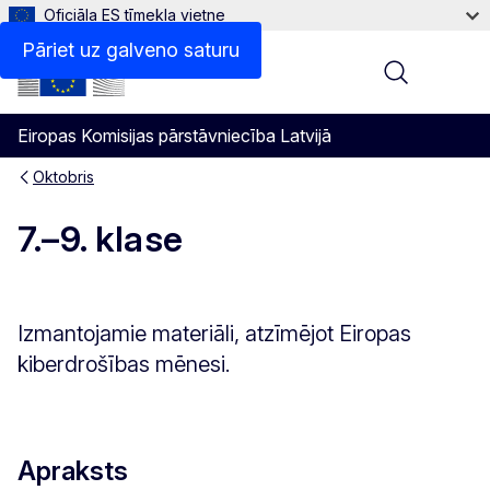
Oficiāla ES tīmekļa vietne
Pāriet uz galveno saturu
Menu
Eiropas Komisijas pārstāvniecība Latvijā
Oktobris
7.–9. klase
Izmantojamie materiāli, atzīmējot Eiropas
kiberdrošības mēnesi.
Apraksts