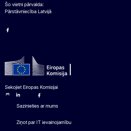
Šo vietni pārvalda:
Pārstāvniecība Latvijā
Facebook
Instagram
Twitter
Sekojiet Eiropas Komisijai
Mastodon
LinkedIn
Bluesky
Facebook
Youtube
Other
Sazinieties ar mums
Ziņot par IT ievainojamību